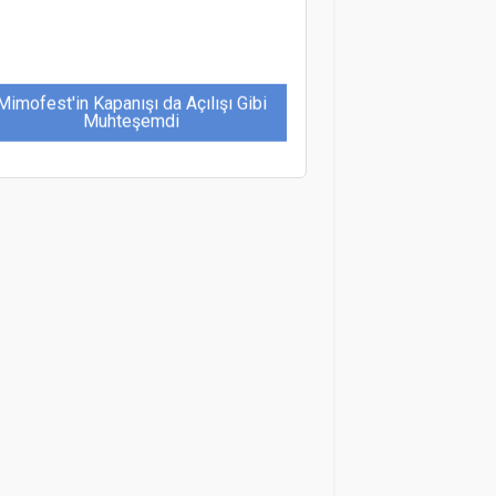
Mimofest'in Kapanışı da Açılışı Gibi
Muhteşemdi
Kaan Kaşif Kavaloğlu: “Türkiye
sürdürülebilir turizmde öncü olacak”
aşkent’in Turizme Açılan Yeni Kapısı;
The Alp Inn Suit