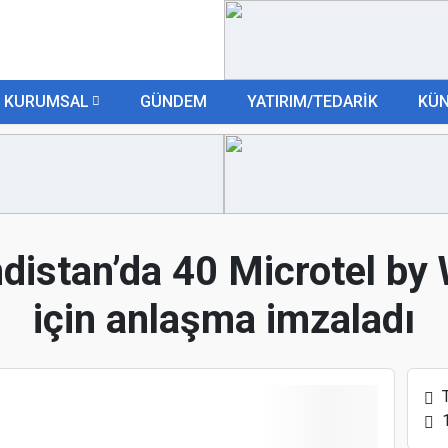
B
KURUMSAL
GÜNDEM
YATIRIM/TEDARİK
KÜ
istan’da 40 Microtel by
için anlaşma imzaladı