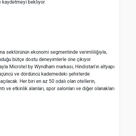
 kaydetmeyi bekliyor.
a sektörünün ekonomi segmentinde verimliliğiyle,
nduğu bütçe dostu deneyimlerle öne çıkıyor.
yla Microtel by Wyndham markası, Hindistan’ın altyapı
i, üçüncü ve dördüncü kademedeki şehirlerde
 açılacak. Her biri en az 50 odalı olan otellerin,
tı ve etkinlik alanları, spor salonları ve diğer olanakları