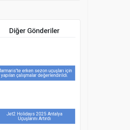
TatilBudur, Yeni Yapay Zeka
Diğer Gönderiler
Influencer’ı "Yaz Güneş"ini Tanıttı
armaris'te erken sezon uçuşları için
yapılan çalışmalar değerlendirildi.
Jet2 Holidays 2025 Antalya
Uçuşlarını Artırdı