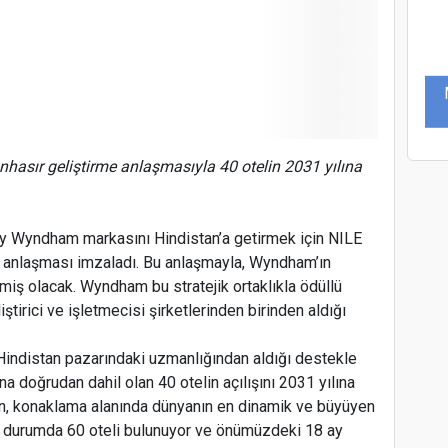
hasır geliştirme anlaşmasıyla 40 otelin 2031 yılına
y Wyndham markasını Hindistan’a getirmek için NILE
e anlaşması imzaladı. Bu anlaşmayla, Wyndham’ın
miş olacak. Wyndham bu stratejik ortaklıkla ödüllü
ştirici ve işletmecisi şirketlerinden birinden aldığı
indistan pazarındaki uzmanlığından aldığı destekle
a doğrudan dahil olan 40 otelin açılışını 2031 yılına
B
tin, konaklama alanında dünyanın en dinamik ve büyüyen
k durumda 60 oteli bulunuyor ve önümüzdeki 18 ay