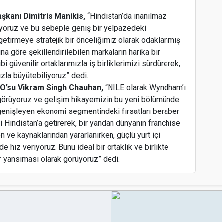
kanı Dimitris Manikis,
“Hindistan’da inanılmaz
üyoruz ve bu sebeple geniş bir yelpazedeki
getirmeye stratejik bir önceliğimiz olarak odaklanmış
M
na göre şekillendirilebilen markaların harika bir
bi güvenilir ortaklarımızla iş birliklerimizi sürdürerek,
ızla büyütebiliyoruz” dedi.
EO’su Vikram Singh Chauhan,
“NILE olarak Wyndham’ı
k görüyoruz ve gelişim hikayemizin bu yeni bölümünde
genişleyen ekonomi segmentindeki fırsatları beraber
i Hindistan’a getirerek, bir yandan dünyanın franchise
 ve kaynaklarından yararlanırken, güçlü yurt içi
e hız veriyoruz. Bunu ideal bir ortaklık ve birlikte
r yansıması olarak görüyoruz” dedi.