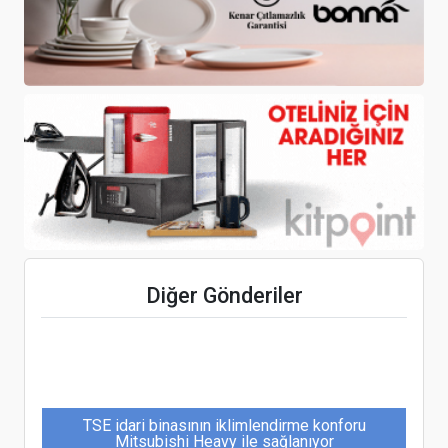
İspanya, turistlerden yeni kişisel veriler
isteyecek
Nirvana Mediterranean Excellence' in Genel
Müdürü Barış Yener oldu
Diğer Gönderiler
TSE idari binasının iklimlendirme konforu
Mitsubishi Heavy ile sağlanıyor