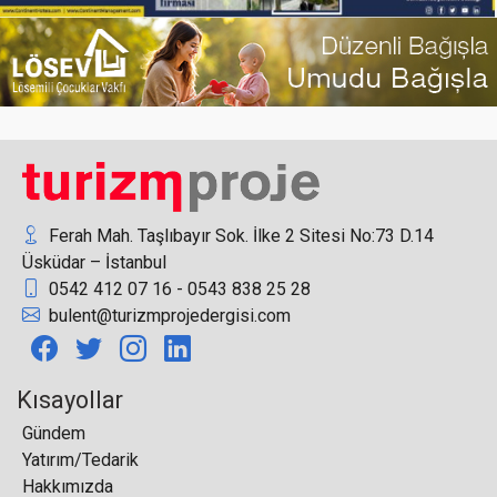
İZFAŞ ve HELEXPO arasında iş birliği anlaşması
Ferah Mah. Taşlıbayır Sok. İlke 2 Sitesi No:73 D.14
Üsküdar – İstanbul
0542 412 07 16 - 0543 838 25 28
Özdilek’in İki Oteli 6. Kez “Best Of Wyndham
bulent@turizmprojedergisi.com
Grand” Ödülünün Sahibi Oldu
Kısayollar
Gündem
Yatırım/Tedarik
İspanya, turistlerden yeni kişisel veriler
Hakkımızda
isteyecek