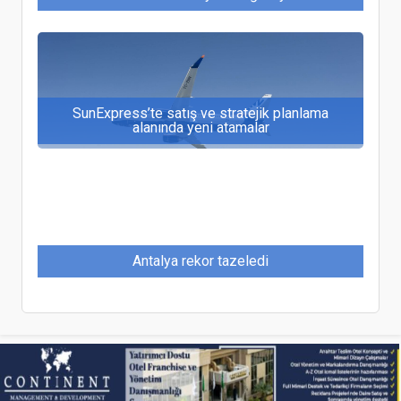
SunExpress’te satış ve stratejik planlama
alanında yeni atamalar
Antalya rekor tazeledi
Suzan Bilegen, Şile Gönen Hotel'e Genel Müdür
oldu