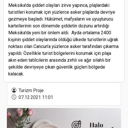
Meksika'da şiddet olayları zirve yapınca, plajlardaki
turistleri korumak için yüzlerce asker plajlarda devriye
gezmeye başladı. Hükümet, mafyaların ve uyuşturucu
kartellerinin son dönemde şiddetin dozunu artırdığı
Meksika'da yeni bir önlem aldı. Ayda ortalama 2400
kişinin şiddet olaylarında öldüğü ülkede turistlerin uğrak
noktası olan Cancun'a yüzlerce asker tarafından çıkarma
yapıldı. Özellikle turist bölgelerini korumak için plaja
akın eden tatilcilerin arasında zırhlı ve ağır silahlı bir
şekilde devriyeye çıkan güvenlik güçleri bölgede
kalacak.
İZFAŞ ve HELEXPO arasında iş birliği anlaşması
Turizm Proje
07.12.2021 11:01
Özdilek’in İki Oteli 6. Kez “Best Of Wyndham
Grand” Ödülünün Sahibi Oldu