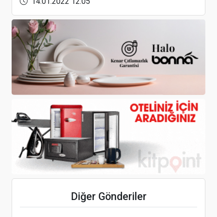
14.01.2022 12:05
Savaş, en çok bölgedeki turizmi vuracak gibi
gözüküyor
Avrupa İklimlendirme sektörü, 25-28 Ekim
2022’de Antalya’da buluşuyor
Mitsubishi Heavy’e EcoVadis’ten Üçüncü Kez
Diğer Gönderiler
Gümüş Not