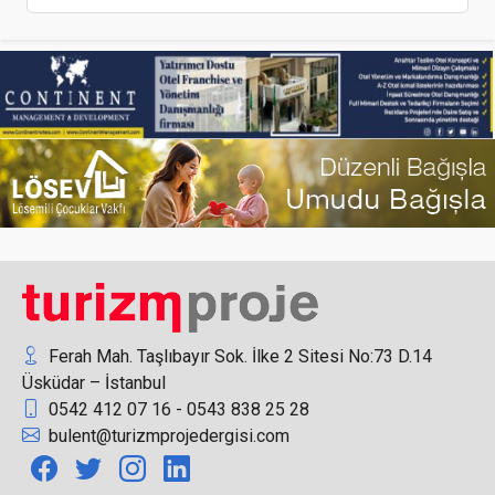
Sağlık turizminde yaşlı nüfusun rotası, Türkiye'ye
çevrilebilir
Rusya PCR testi geçerlilik süresini değiştirdi
Ferah Mah. Taşlıbayır Sok. İlke 2 Sitesi No:73 D.14
Üsküdar – İstanbul
0542 412 07 16 - 0543 838 25 28
Savaş, en çok bölgedeki turizmi vuracak gibi
bulent@turizmprojedergisi.com
gözüküyor