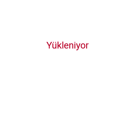
, römorkörcülük, palamar, barınma, güvenlik, temiz su
nı sıra bagaj işlemleri de dahil olmak üzere tam
Yükleniyor
T
İ
v
H