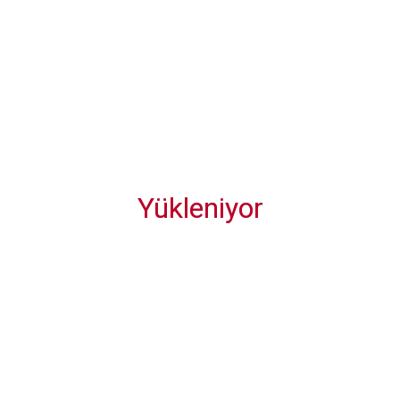
Diğer Gönderiler
Yükleniyor
Türkiye'deki Rus turistler 'Mir Kart' kullanıyor