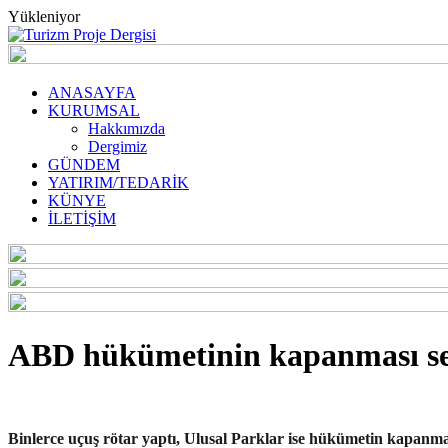
Yükleniyor
ANASAYFA
KURUMSAL
Hakkımızda
Dergimiz
GÜNDEM
YATIRIM/TEDARİK
KÜNYE
İLETİŞİM
ABD hükümetinin kapanması seya
Binlerce uçuş rötar yaptı, Ulusal Parklar ise hükümetin kapanma