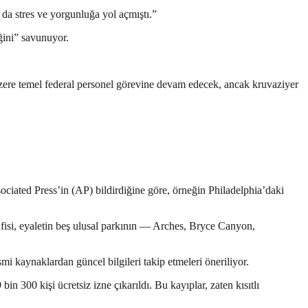
 da stres ve yorgunluğa yol açmıştı.”
ğini” savunuyor.
üzere temel federal personel görevine devam edecek, ancak kruvaziyer
 Associated Press’in (AP) bildirdiğine göre, örneğin Philadelphia’daki
Ofisi, eyaletin beş ulusal parkının — Arches, Bryce Canyon,
i kaynaklardan güncel bilgileri takip etmeleri öneriliyor.
n 300 kişi ücretsiz izne çıkarıldı. Bu kayıplar, zaten kısıtlı