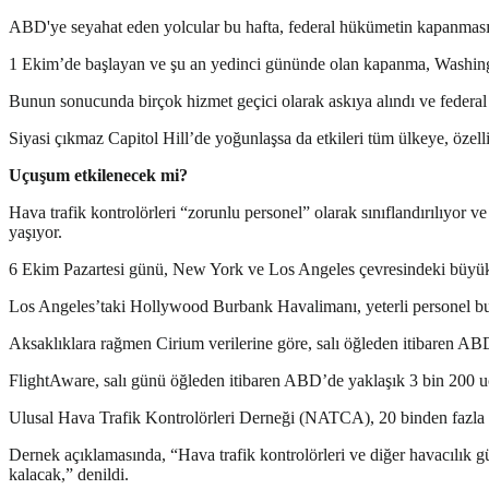
ABD'ye seyahat eden yolcular bu hafta, federal hükümetin kapanmasının
1 Ekim’de başlayan ve şu an yedinci gününde olan kapanma, Washingto
Bunun sonucunda birçok hizmet geçici olarak askıya alındı ve federal i
Siyasi çıkmaz Capitol Hill’de yoğunlaşsa da etkileri tüm ülkeye, özel
Uçuşum etkilenecek mi?
Hava trafik kontrolörleri “zorunlu personel” olarak sınıflandırılıyo
yaşıyor.
6 Ekim Pazartesi günü, New York ve Los Angeles çevresindeki büyük h
Los Angeles’taki Hollywood Burbank Havalimanı, yeterli personel bu
Aksaklıklara rağmen Cirium verilerine göre, salı öğleden itibaren A
FlightAware, salı günü öğleden itibaren ABD’de yaklaşık 3 bin 200 uçuş
Ulusal Hava Trafik Kontrolörleri Derneği (NATCA), 20 binden fazla kon
Dernek açıklamasında, “Hava trafik kontrolörleri ve diğer havacılık 
kalacak,” denildi.