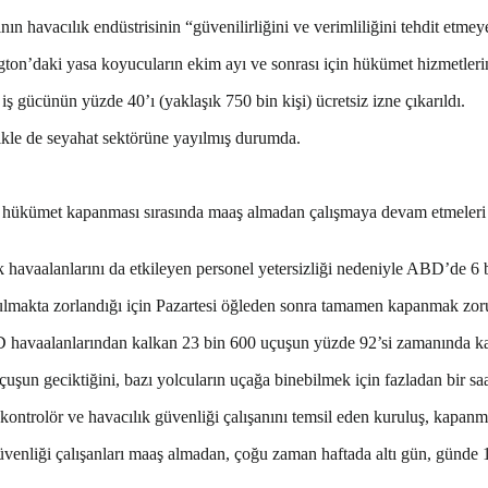
 havacılık endüstrisinin “güvenilirliğini ve verimliliğini tehdit etmey
n’daki yasa koyucuların ekim ayı ve sonrası için hükümet hizmetlerin
ş gücünün yüzde 40’ı (yaklaşık 750 bin kişi) ücretsiz izne çıkarıldı.
likle de seyahat sektörüne yayılmış durumda.
r ve hükümet kapanması sırasında maaş almadan çalışmaya devam etmeleri 
avaalanlarını da etkileyen personel yetersizliği nedeniyle ABD’de 6 b
lmakta zorlandığı için Pazartesi öğleden sonra tamamen kapanmak zor
BD havaalanlarından kalkan 23 bin 600 uçuşun yüzde 92’si zamanında kal
un geciktiğini, bazı yolcuların uçağa binebilmek için fazladan bir saat
trolör ve havacılık güvenliği çalışanını temsil eden kuruluş, kapanman
güvenliği çalışanları maaş almadan, çoğu zaman haftada altı gün, günde