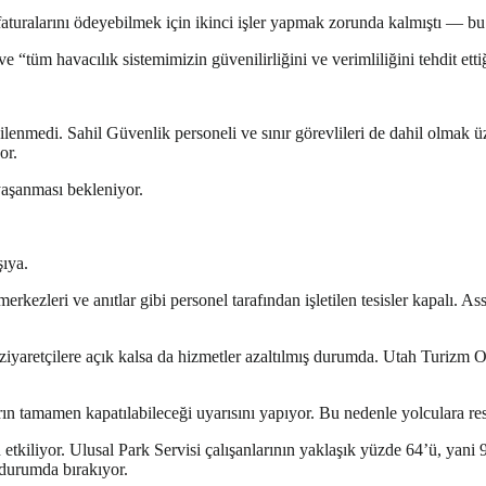
faturalarını ödeyebilmek için ikinci işler yapmak zorunda kalmıştı — bu
m havacılık sistemimizin güvenilirliğini ve verimliliğini tehdit etti
ilenmedi. Sahil Güvenlik personeli ve sınır görevlileri de dahil olmak 
or.
yaşanması bekleniyor.
şıya.
i merkezleri ve anıtlar gibi personel tarafından işletilen tesisler kapalı.
ziyaretçilere açık kalsa da hizmetler azaltılmış durumda. Utah Turizm 
ın tamamen kapatılabileceği uyarısını yapıyor. Bu nedenle yolculara resm
kiliyor. Ulusal Park Servisi çalışanlarının yaklaşık yüzde 64’ü, yani 9 bi
 durumda bırakıyor.