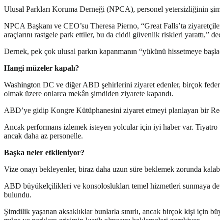
Ulusal Parkları Koruma Derneği (NPCA), personel yetersizliğinin şimdide
NPCA Başkanı ve CEO’su Theresa Pierno, “Great Falls’ta ziyaretçiler ya
araçlarını rastgele park ettiler, bu da ciddi güvenlik riskleri yarattı,” de
Dernek, pek çok ulusal parkın kapanmanın “yükünü hissetmeye başladı
Hangi müzeler kapalı?
Washington DC ve diğer ABD şehirlerini ziyaret edenler, birçok fede
olmak üzere onlarca mekân şimdiden ziyarete kapandı.
ABD’ye gidip Kongre Kütüphanesini ziyaret etmeyi planlayan bir Reddi
Ancak performans izlemek isteyen yolcular için iyi haber var. Tiyatro
ancak daha az personelle.
Başka neler etkileniyor?
Vize onayı bekleyenler, biraz daha uzun süre beklemek zorunda kalabi
ABD büyükelçilikleri ve konsoloslukları temel hizmetleri sunmaya de
bulundu.
Şimdilik yaşanan aksaklıklar bunlarla sınırlı, ancak birçok kişi için 