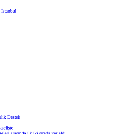
 İstanbul
rlık Destek
selişte
leri arasında ilk iki sırada yer aldı