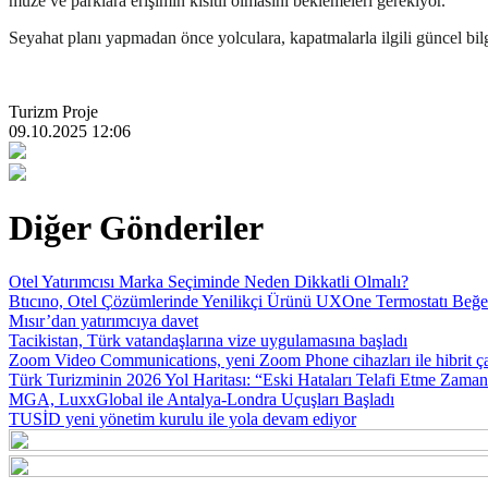
müze ve parklara erişimin kısıtlı olmasını beklemeleri gerekiyor.
Seyahat planı yapmadan önce yolculara, kapatmalarla ilgili güncel bilgil
Turizm Proje
09.10.2025 12:06
Diğer Gönderiler
Otel Yatırımcısı Marka Seçiminde Neden Dikkatli Olmalı?
Btıcıno, Otel Çözümlerinde Yenilikçi Ürünü UXOne Termostatı Beğ
Mısır’dan yatırımcıya davet
Tacikistan, Türk vatandaşlarına vize uygulamasına başladı
Zoom Video Communications, yeni Zoom Phone cihazları ile hibrit ça
Türk Turizminin 2026 Yol Haritası: “Eski Hataları Telafi Etme Zaman
MGA, LuxxGlobal ile Antalya-Londra Uçuşları Başladı
TUSİD yeni yönetim kurulu ile yola devam ediyor