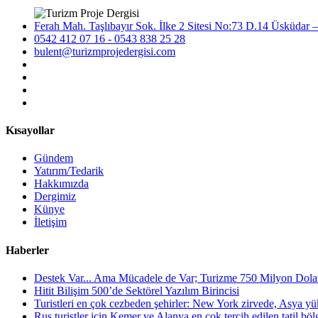
Ferah Mah. Taşlıbayır Sok. İlke 2 Sitesi No:73 D.14 Üsküdar –
0542 412 07 16 - 0543 838 25 28
bulent@turizmprojedergisi.com
Kısayollar
Gündem
Yatırım/Tedarik
Hakkımızda
Dergimiz
Künye
İletişim
Haberler
Destek Var... Ama Mücadele de Var; Turizme 750 Milyon Dola
Hitit Bilişim 500’de Sektörel Yazılım Birincisi
Turistleri en çok cezbeden şehirler: New York zirvede, Asya yük
Rus turistler için Kemer ve Alanya en çok tercih edilen tatil bölge