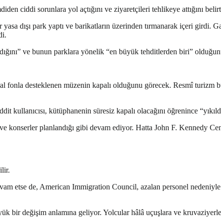
n ciddi sorunlara yol açtığını ve ziyaretçileri tehlikeye attığını belirt
sa dışı park yaptı ve barikatların üzerinden tırmanarak içeri girdi. Ga
di.
ğını” ve bunun parklara yönelik “en büyük tehditlerden biri” olduğun
ral fonla desteklenen müzenin kapalı olduğunu görecek. Resmî turizm bü
t kullanıcısı, kütüphanenin süresiz kapalı olacağını öğrenince “yıkıldı
 ve konserler planlandığı gibi devam ediyor. Hatta John F. Kennedy Cen
lir.
vam etse de, American Immigration Council, azalan personel nedeniyle 
büyük bir değişim anlamına geliyor. Yolcular hâlâ uçuşlara ve kruvaziyerl