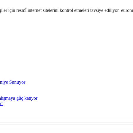
er için resmî internet sitelerini kontrol etmeleri tavsiye ediliyor.-euro
eniye Sunuyor
lışmaya güç katıyor
ı”