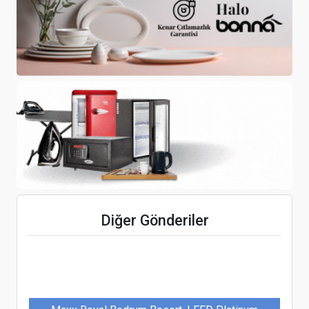
‘Vitafit Camp’ sağlıklı yaşamla tanıştırıyor
National Geographic’ten Kapadokya’ya Büyük
Tanıtım
Protel, yapay zekâ tabanlı misafir iletişimi
çözümü Heyhotel AI’yi sektörün kullanımına
Diğer Gönderiler
sundu