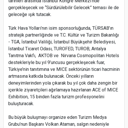
tarihleri arasında İstanbul Kongre Merkezi’nde
gerçekleşecek ve “Sürdürülebilir Gelecek” teması ile de
geleceğe ışık tutacak.
Türk Hava Yolları’nın isim sponsorluğunda, TÜRSAB’ın
stratejik partnerliğinde ve T.C. Kültür ve Turizm Bakanlığı
- TGA, İstanbul Valiliği, İstanbul Büyükşehir Belediyesi,
İstanbul Ticaret Odası, TUROFED, TUROB, Antalya
Tanıtma Vakfı, AKTOB ve Nirvana Cosmopolitan Hotels
destekleriyle bu yıl 9’uncusu gerçekleşecek fuar,
Türkiye’nin tanıtımına ve MICE sektörünün ticari hacminin
artmasına katkıda bulunacak. Önceki yılların
deneyimlerinden yola çıkarak bu yıl çok daha zengin bir
içerikle ziyaretçileri ağırlamaya hazırlanan ACE of MICE
Exhibition, 15 binden fazla turizm profesyonelini
buluşturacak.
Bu büyük buluşmayı organize eden Turizm Medya
Grubu’nun Başkanı Volkan Ataman, salgın nedeniyle