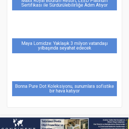
Maxx Royal Bodrum Resort, LEED Platinum
Sertifikası ile Sürdürülebilirliğe Adım Atıyor
Maya Lomidze: Yaklaşık 3 milyon vatandaşı
yılbaşında seyahat edecek
Bonna Pure Dot Koleksiyonu, sunumlara sofistike
bir hava katıyor