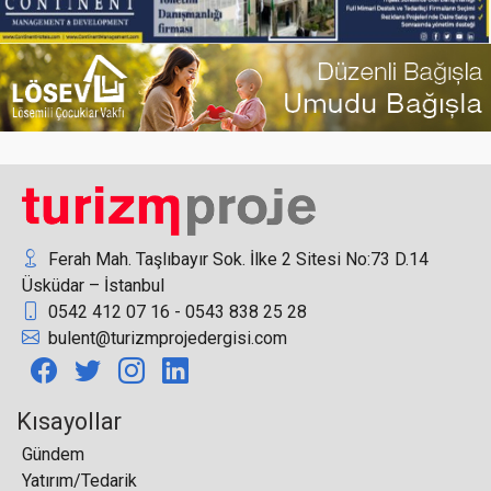
Türkiye, 2022 yılının 8 ayında 32 milyon
ziyaretçiyi ağırladı
ZUCHEX, Uzak Pazarlarda Yeni Ticaret Kapıları
Açıyor
Ferah Mah. Taşlıbayır Sok. İlke 2 Sitesi No:73 D.14
Üsküdar – İstanbul
0542 412 07 16 - 0543 838 25 28
bulent@turizmprojedergisi.com
‘Vitafit Camp’ sağlıklı yaşamla tanıştırıyor
Kısayollar
Gündem
Yatırım/Tedarik
National Geographic’ten Kapadokya’ya Büyük