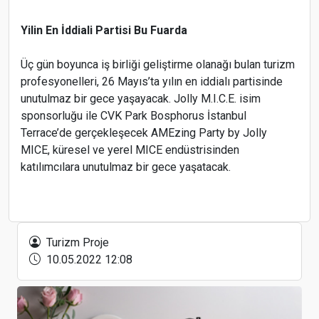
Yilin En İddiali Partisi Bu Fuarda
Üç gün boyunca iş birliği geliştirme olanağı bulan turizm
profesyonelleri, 26 Mayıs’ta yılın en iddialı partisinde
unutulmaz bir gece yaşayacak. Jolly M.I.C.E. isim
sponsorluğu ile CVK Park Bosphorus İstanbul
Terrace’de gerçekleşecek AMEzing Party by Jolly
MICE, küresel ve yerel MICE endüstrisinden
katılımcılara unutulmaz bir gece yaşatacak.
ZUCHEX, Uzak Pazarlarda Yeni Ticaret Kapıları
Açıyor
Turizm Proje
10.05.2022 12:08