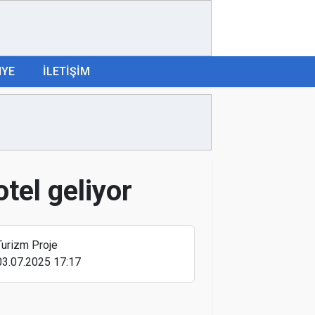
Doubletree By Hılton Bodrum Işıl
Club All-Inclusıve Resort’a "Yeşil
Yıldız"
NYE
İLETİŞİM
Türkiye'nin turizm geliri ilk çeyrekte
arttı
tel geliyor
Seçimlerin sone ermesi ve okulların
kapanmasıyla Rusya’dan Türkiye'ye
Turizm Proje
tur satışları arttı
03.07.2025 17:17