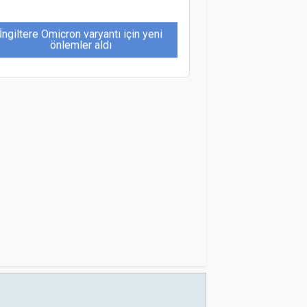
İngiltere Omicron varyantı için yeni
önlemler aldı
Türk Turizminin 2026 Yol Haritası:
“Eski Hataları Telafi Etme Zamanı”
Doubletree By Hılton Bodrum Işıl
Club All-Inclusıve Resort’a "Yeşil
Yıldız"