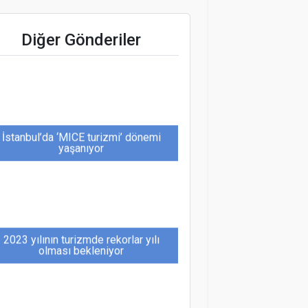
Daikin, artık “İklim Değişikliği
Diğer Gönderiler
Önlemlerinde” A Listesi’nde
İstanbul’da ‘MICE turizmi’ dönemi
yaşanıyor
2023 yılının turizmde rekorlar yılı
olması bekleniyor