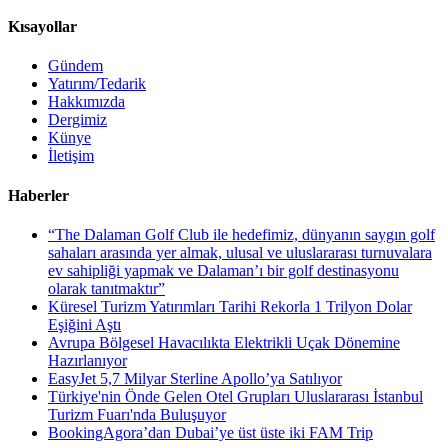
Kısayollar
Gündem
Yatırım/Tedarik
Hakkımızda
Dergimiz
Künye
İletişim
Haberler
“The Dalaman Golf Club ile hedefimiz, dünyanın saygın golf
sahaları arasında yer almak, ulusal ve uluslararası turnuvalara
ev sahipliği yapmak ve Dalaman’ı bir golf destinasyonu
olarak tanıtmaktır”
Küresel Turizm Yatırımları Tarihi Rekorla 1 Trilyon Dolar
Eşiğini Aştı
Avrupa Bölgesel Havacılıkta Elektrikli Uçak Dönemine
Hazırlanıyor
EasyJet 5,7 Milyar Sterline Apollo’ya Satılıyor
Türkiye'nin Önde Gelen Otel Grupları Uluslararası İstanbul
Turizm Fuarı'nda Buluşuyor
BookingAgora’dan Dubai’ye üst üste iki FAM Trip