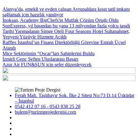
Alanya’da, emekli ve evden çalışan Avrupalılara kışın tatil imkanı
sağlamak için hazırlık yapılıyor
İnoksan, Academy BigChefs'in Mutfak Çözüm Ortağı Oldu
SunExpress, yıl başından bu yana 13 milyondan fazla yolcu taşıdı
Tarihi Yarımadanın Simge Oteli Four Seasons Hotel Sultanahmet,
Yepyeni Yüzüyle Hizmete Açıldı
Raffles İstanbul’un Finans Direktörlüğü Görevine Emrah Üçsel
Atandı
Mice Sektörünün “Oscar”ları Sahiplerini Buldu
İzmirli Genç Şeften Uluslararası Başarı
Azur Air FUN&SUN için sefer düzenleyecek
Ferah Mah. Taşlıbayır Sok. İlke 2 Sitesi No:73 D.14 Üsküdar
– İstanbul
0542 412 07 16 - 0543 838 25 28
bulent@turizmprojedergisi.com