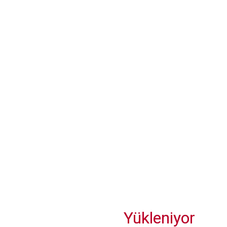
Maldivler, İsraillilerin ülkeye girişini yasaklıyor
Alltours, 2026 yaz sezonuna yönelik Türkiye’deki otel
portföyüne dört yeni tesis ekledi
Otellerde Çalışan Sayısı, Nisan Ayında Önemli Bir Gelişme
Sağladı
Yükleniyor