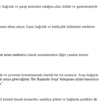
; bağcılık ve şarap turizmini odağına alan, kültür ve gastronomiyle
uma altına alıyor. Eşsiz bağcılık ve balıkçılık kültürünü sürdüren
ir tarım endüst
risi olarak tanımlanırken diğer yandan turizm
nda ve çevrenin korunmasında önemli bir rol oynuyor. Avşa doğayla
bir araya geleceğimiz 'Bir Başkadır Avşa' buluşması üzüm has
adının
uşma."
üzümü hasadı konserler, sardalya şöleni ve bağlarda şenlikler i
le