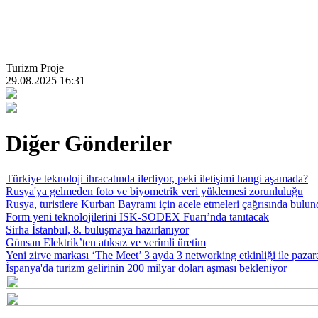
Turizm Proje
29.08.2025 16:31
Diğer Gönderiler
Türkiye teknoloji ihracatında ilerliyor, peki iletişimi hangi aşamada?
Rusya'ya gelmeden foto ve biyometrik veri yüklemesi zorunluluğu
Rusya, turistlere Kurban Bayramı için acele etmeleri çağrısında bulu
Form yeni teknolojilerini ISK-SODEX Fuarı’nda tanıtacak
Sirha İstanbul, 8. buluşmaya hazırlanıyor
Günsan Elektrik’ten atıksız ve verimli üretim
Yeni zirve markası ‘The Meet’ 3 ayda 3 networking etkinliği ile pazara 
İspanya'da turizm gelirinin 200 milyar doları aşması bekleniyor