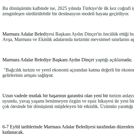
Bu dönüşümün kalbinde ise, 2025 yılında Türkiye'de ilk kez coğrafi i
zenginleşen sürdürülebilir bir destinasyon modeli hayata geçiriliyor.
Marmara Adalar Beled
iyesi Başkanı Aydın Dinçer'in öncülük ettiği bu 
Avşa, Marmara ve Ekinlik adalarında turizmin mevsimsel sınırlarını a
Marmara Adalar Belediye Başkanı Aydın Dinçer
yaptığı açıklam
ada;
"Bağcılık turizm ve yerel ekonomi açısından katma değerli bir ekonom
gelirlerinin artışını sağl
ıyor.
Uzun vadede mutlak bir başarının garantisi olan yeni bir
turizm anlayıs
uyumlu, yavaş yaşamı benimseyen özgün ve eşsiz hikayesi ile yeni bir
çok ötesinde bir dönüşümü müjdeleyen bir etkinlik. Üzümün yarattıg
6-7 Eylül tarihlerinde Marmara Adalar Belediyesi tarafından düze
kutlanacak.