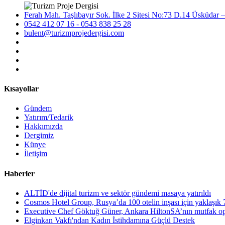
Ferah Mah. Taşlıbayır Sok. İlke 2 Sitesi No:73 D.14 Üsküdar –
0542 412 07 16 - 0543 838 25 28
bulent@turizmprojedergisi.com
Kısayollar
Gündem
Yatırım/Tedarik
Hakkımızda
Dergimiz
Künye
İletişim
Haberler
ALTİD'de dijital turizm ve sektör gündemi masaya yatırıldı
Cosmos Hotel Group, Rusya’da 100 otelin inşası için yaklaşık 7
Executive Chef Göktuğ Güner, Ankara HiltonSA’nın mutfak opera
Elginkan Vakfı'ndan Kadın İstihdamına Güçlü Destek