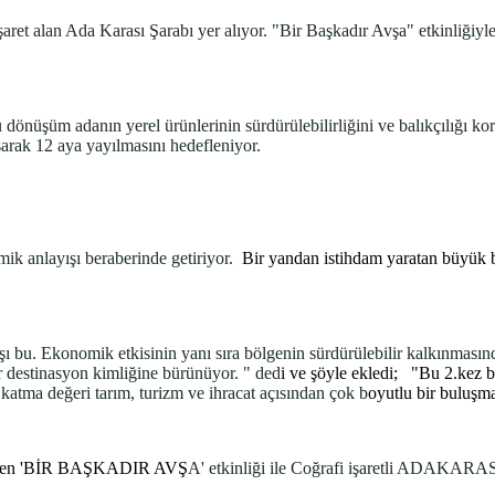
şaret alan Ada Karası Şarabı yer alıyor. "Bir Başkadır Avşa" etkinliğiyle
dönüşüm adanın yerel ürünlerinin sürdürülebilirliğini ve balıkçılığı kor
şarak 12 aya yayılmasını hedefleniyor.
ik anlayışı beraberinde getiriyor.
Bir yandan istihdam yaratan büyük b
̧ı bu. Ekonomik etkisinin yanı sıra bölgenin sürdürülebilir kalkınması
 destinasyon kimliğine bürünüyor. " ded
i ve şöyle ekledi; "Bu 2.kez 
̆ı katma değeri tarım, turizm ve ihracat açısından çok b
oyutlu bir bul
nlenen 'BİR BAŞKADIR AVS
̧A' etkinliği ile Coğrafi işaretli ADAKARASI 