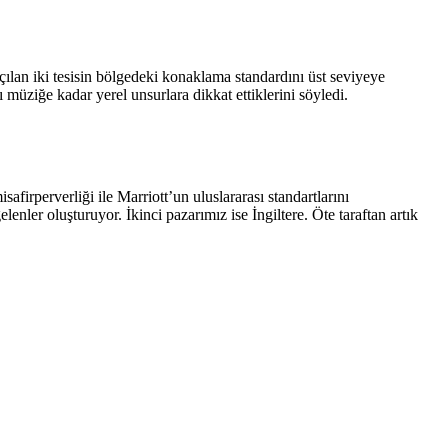
ılan iki tesisin bölgedeki konaklama standardını üst seviyeye
rı müziğe kadar yerel unsurlara dikkat ettiklerini söyledi.
rperverliği ile Marriott’un uluslararası standartlarını
nler oluşturuyor. İkinci pazarımız ise İngiltere. Öte taraftan artık