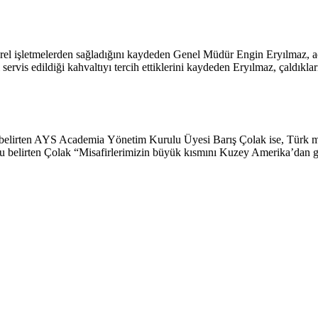
erel işletmelerden sağladığını kaydeden Genel Müdür Engin Eryılmaz, aç
i servis edildiği kahvaltıyı tercih ettiklerini kaydeden Eryılmaz, çaldıkla
lirten AYS Academia Yönetim Kurulu Üyesi Barış Çolak ise, Türk misafi
nu belirten Çolak “Misafirlerimizin büyük kısmını Kuzey Amerika’dan gele