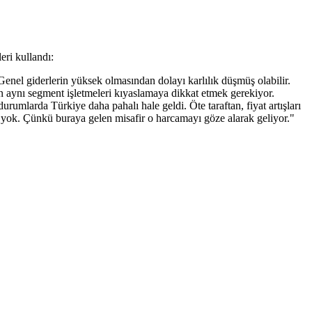
eri kullandı:
ı. Genel giderlerin yüksek olmasından dolayı karlılık düşmüş olabilir.
ken aynı segment işletmeleri kıyaslamaya dikkat etmek gerekiyor.
rumlarda Türkiye daha pahalı hale geldi. Öte taraftan, fiyat artışları
n yok. Çünkü buraya gelen misafir o harcamayı göze alarak geliyor."