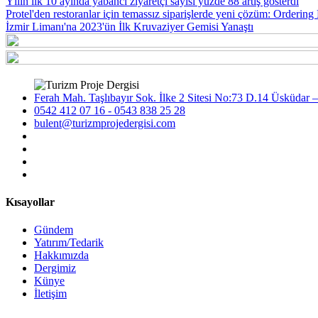
Yılın ilk 10 ayında yabancı ziyaretçi sayısı yüzde 88 artış gösterdi
Protel'den restoranlar için temassız siparişlerde yeni çözüm: Orderin
İzmir Limanı'na 2023'ün İlk Kruvaziyer Gemisi Yanaştı
Ferah Mah. Taşlıbayır Sok. İlke 2 Sitesi No:73 D.14 Üsküdar –
0542 412 07 16 - 0543 838 25 28
bulent@turizmprojedergisi.com
Kısayollar
Gündem
Yatırım/Tedarik
Hakkımızda
Dergimiz
Künye
İletişim