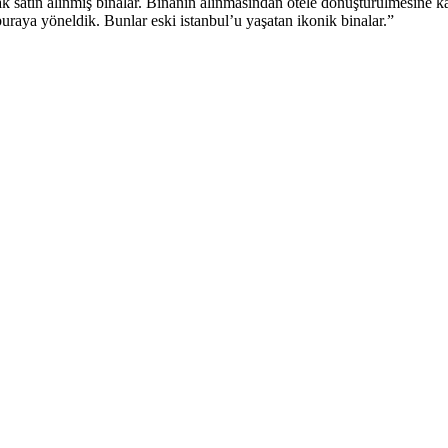
k satın alınmış binalar. Binanın alınmasından otele dönüştürülmesine kad
 buraya yöneldik. Bunlar eski istanbul’u yaşatan ikonik binalar.”