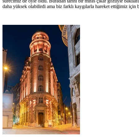
sürecimiz de öyle oldu. Buradan tarihi bir miras çıkar gözüyle bakılara
daha yüksek olabilirdi ama biz farklı kaygılarla hareket ettiğimiz için