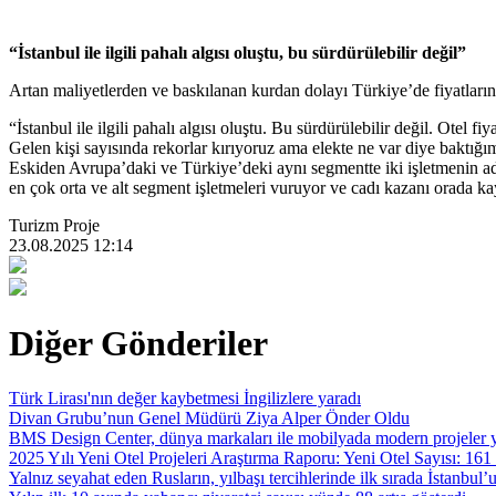
“İstanbul ile ilgili pahalı algısı oluştu, bu sürdürülebilir değil”
Artan maliyetlerden ve baskılanan kurdan dolayı Türkiye’de fiyatların 
“İstanbul ile ilgili pahalı algısı oluştu. Bu sürdürülebilir değil. Otel 
Gelen kişi sayısında rekorlar kırıyoruz ama elekte ne var diye baktığım
Eskiden Avrupa’daki ve Türkiye’deki aynı segmentte iki işletmenin adis
en çok orta ve alt segment işletmeleri vuruyor ve cadı kazanı orada 
Turizm Proje
23.08.2025 12:14
Diğer Gönderiler
Türk Lirası'nın değer kaybetmesi İngilizlere yaradı
Divan Grubu’nun Genel Müdürü Ziya Alper Önder Oldu
BMS Design Center, dünya markaları ile mobilyada modern projeler y
2025 Yılı Yeni Otel Projeleri Araştırma Raporu: Yeni Otel Sayısı: 161 
Yalnız seyahat eden Rusların, yılbaşı tercihlerinde ilk sırada İstanbul’u