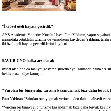
“İki özel oteli hayata geçirdik”
AYS Academia Yönetim Kurulu Üyesi Fırat Yıldıran, vapur seyahati sıras
arasındaki ortaklığın turizme de yansıdığını kaydeden Yıldıran, tarih
iki özel oteli hayata geçirdiklerini kaydetti.
SAVUR GYO halka arz olacak
İnşaat alanında da faaliyet gösteren şirketin aynı zamanda halka arz
bekliyoruz.” diye konuştu.
"Varolan bir binayı alıp turizme kazandırmak bize daha büyük k
Fırat Yıldıran “Sıfırdan otel yapmak yerine neden daha maliyetli ve zor
“Varolan bir binayı alıp turizme kazandırmak bize daha büyük keyif ve