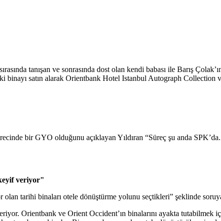
ında tanışan ve sonrasında dost olan kendi babası ile Barış Çolak’ın ba
i iki binayı satın alarak Orientbank Hotel Istanbul Autograph Collectio
 sürecinde bir GYO olduğunu açıklayan Yıldıran “Süreç şu anda SPK’da.
eyif veriyor"
 olan tarihi binaları otele dönüştürme yolunu seçtikleri” şeklinde soruya
riyor. Orientbank ve Orient Occident’ın binalarını ayakta tutabilmek içi