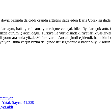
döviz bazında da ciddi oranda arttığını ifade eden Barış Çolak şu ifadel
fiyatları aynı, hatta geride ama yeme-içme ve uçak bileti fiyatları çok artt
ızda durum iç açıcı değil. Türkiye ile yurt dışındaki fiyatları kıyaslar
yonu arasında yüzde 30 fark vardı. Ancak şimdi eşitlendi, hatta kimi du
kaynıyor. Buna karşın bizim de içinde üst segmentte o kadar büyük soru
aratıyor
- Yatak Sayısı: 41.339
 yer aldı