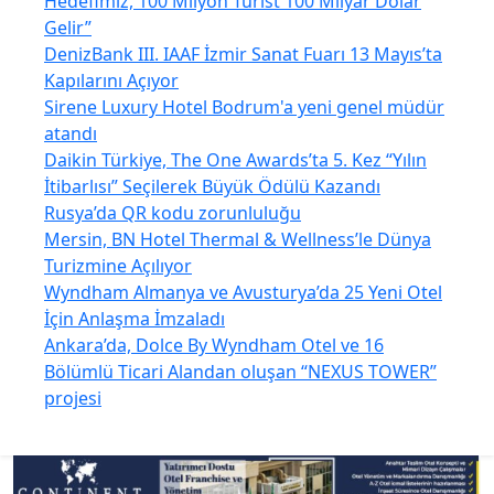
Hedefimiz, 100 Milyon Turist 100 Milyar Dolar
Gelir”
DenizBank III. IAAF İzmir Sanat Fuarı 13 Mayıs’ta
Kapılarını Açıyor
Sirene Luxury Hotel Bodrum'a yeni genel müdür
atandı
Daikin Türkiye, The One Awards’ta 5. Kez “Yılın
İtibarlısı” Seçilerek Büyük Ödülü Kazandı
Rusya’da QR kodu zorunluluğu
Mersin, BN Hotel Thermal & Wellness’le Dünya
Turizmine Açılıyor
Wyndham Almanya ve Avusturya’da 25 Yeni Otel
İçin Anlaşma İmzaladı
Ankara’da, Dolce By Wyndham Otel ve 16
Bölümlü Ticari Alandan oluşan “NEXUS TOWER”
projesi