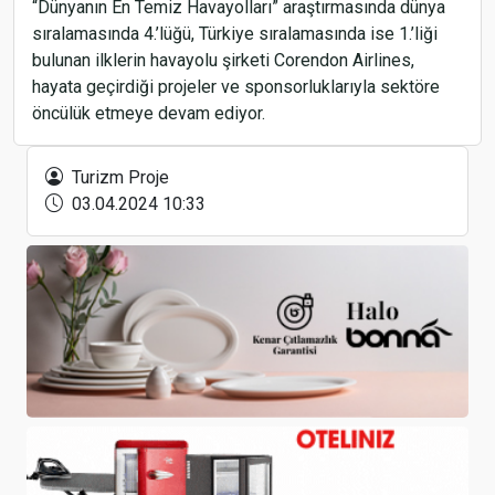
“Dünyanın En Temiz Havayolları” araştırmasında dünya
sıralamasında 4.’lüğü, Türkiye sıralamasında ise 1.’liği
bulunan ilklerin havayolu şirketi Corendon Airlines,
hayata geçirdiği projeler ve sponsorluklarıyla sektöre
öncülük etmeye devam ediyor.
Fazla, Akıllı Tartı Sistemi ile Accor’un Onaylı
Tedarikçisi Oldu
Turizm Proje
03.04.2024 10:33
Dünya Fuarcılık Günü’nde Güçlü Mesaj: “Fuarlar
Potansiyeli Ortaya Çıkarır”
Phaselis Festivali, 24-28 Eylül 2024 tarihlerinde
Kemer’de gerçekleştirilecek