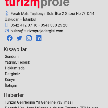
Ferah Mah. Taşlıbayır Sok. İlke 2 Sitesi No:73 D.14
Üsküdar – İstanbul
0542 412 07 16 - 0543 838 25 28
Dünya Fuarcılık Günü’nde Güçlü Mesaj: “Fuarlar
bulent@turizmprojedergisi.com
Potansiyeli Ortaya Çıkarır”
Kısayollar
Gündem
Yatırım/Tedarik
Phaselis Festivali, 24-28 Eylül 2024 tarihlerinde
Hakkımızda
Kemer’de gerçekleştirilecek
Dergimiz
Künye
İletişim
Haberler
Pamukkale'de balonlar, yılın her ayında turistleri
Turizm Gelirlerinin Yıl Geneline Yayılması
ağırlıyor