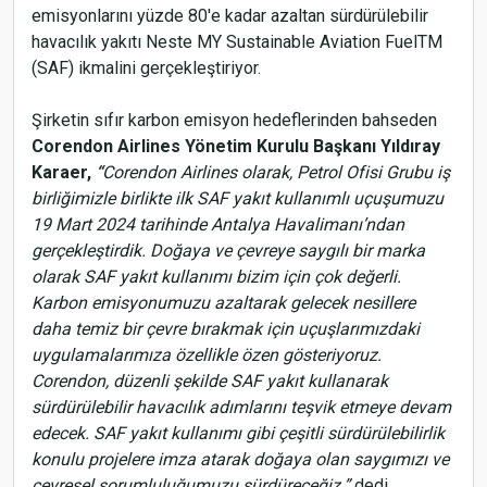
emisyonlarını yüzde 80'e kadar azaltan sürdürülebilir
havacılık yakıtı Neste MY Sustainable Aviation FuelTM
(SAF) ikmalini gerçekleştiriyor.
Şirketin sıfır karbon emisyon hedeflerinden bahseden
Corendon Airlines Yönetim Kurulu Başkanı Yıldıray
Karaer,
“
Corendon Airlines olarak, Petrol Ofisi Grubu iş
birliğimizle birlikte ilk SAF yakıt kullanımlı uçuşumuzu
19 Mart 2024 tarihinde Antalya Havalimanı’ndan
gerçekleştirdik. Doğaya ve çevreye saygılı bir marka
olarak SAF yakıt kullanımı bizim için çok değerli.
Karbon emisyonumuzu azaltarak gelecek nesillere
daha temiz bir çevre bırakmak için uçuşlarımızdaki
uygulamalarımıza özellikle özen gösteriyoruz.
Corendon, düzenli şekilde SAF yakıt kullanarak
sürdürülebilir havacılık adımlarını teşvik etmeye devam
edecek. SAF yakıt kullanımı gibi çeşitli sürdürülebilirlik
konulu projelere imza atarak doğaya olan saygımızı ve
çevresel sorumluluğumuzu sürdüreceğiz.”
dedi.