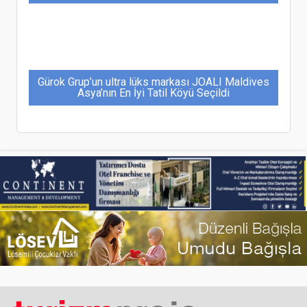
Gürok Grup’un ultra lüks markası JOALI Maldives
Asya’nın En İyi Tatil Köyü Seçildi
İstanbul, Pendik’e DMR İnşaat’tan 312 milyon
proje bedeli ile yeni otel planlanıyor
Fazla, Akıllı Tartı Sistemi ile Accor’un Onaylı
Tedarikçisi Oldu