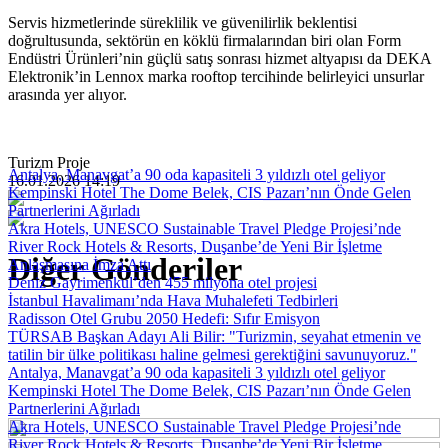
Servis hizmetlerinde süreklilik ve güvenilirlik beklentisi
doğrultusunda, sektörün en köklü firmalarından biri olan Form
Endüstri Ürünleri’nin güçlü satış sonrası hizmet altyapısı da DEKA
Elektronik’in Lennox marka rooftop tercihinde belirleyici unsurlar
arasında yer alıyor.
Turizm Proje
Antalya, Manavgat’a 90 oda kapasiteli 3 yıldızlı otel geliyor
16.01.2026 14:19
Kempinski Hotel The Dome Belek, CIS Pazarı’nın Önde Gelen
Partnerlerini Ağırladı
Akra Hotels, UNESCO Sustainable Travel Pledge Projesi’nde
River Rock Hotels & Resorts, Duşanbe’de Yeni Bir İşletme
Diğer Gönderiler
Anlaşmasına İmza Attı
Deniz Gayrimenkul’den 455 milyona otel projesi
İstanbul Havalimanı’nda Hava Muhalefeti Tedbirleri
Radisson Otel Grubu 2050 Hedefi: Sıfır Emisyon
TÜRSAB Başkan Adayı Ali Bilir: "Turizmin, seyahat etmenin ve
tatilin bir ülke politikası haline gelmesi gerektiğini savunuyoruz."
Antalya, Manavgat’a 90 oda kapasiteli 3 yıldızlı otel geliyor
Kempinski Hotel The Dome Belek, CIS Pazarı’nın Önde Gelen
Partnerlerini Ağırladı
Akra Hotels, UNESCO Sustainable Travel Pledge Projesi’nde
River Rock Hotels & Resorts, Duşanbe’de Yeni Bir İşletme