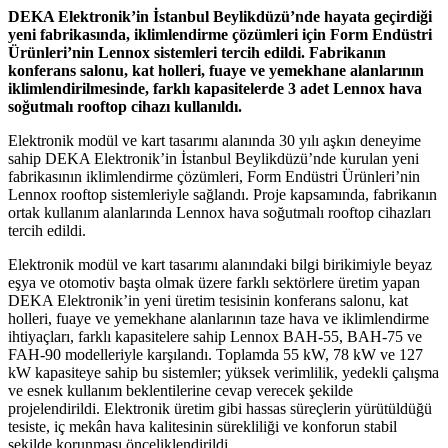
DEKA Elektronik’in İstanbul Beylikdüzü’nde hayata geçirdiği
yeni fabrikasında, iklimlendirme çözümleri için Form Endüstri
Ürünleri’nin Lennox sistemleri tercih edildi. Fabrikanın
konferans salonu, kat holleri, fuaye ve yemekhane alanlarının
iklimlendirilmesinde, farklı kapasitelerde 3 adet Lennox hava
soğutmalı rooftop cihazı kullanıldı.
Elektronik modül ve kart tasarımı alanında 30 yılı aşkın deneyime
sahip DEKA Elektronik’in İstanbul Beylikdüzü’nde kurulan yeni
fabrikasının iklimlendirme çözümleri, Form Endüstri Ürünleri’nin
Lennox rooftop sistemleriyle sağlandı. Proje kapsamında, fabrikanın
ortak kullanım alanlarında Lennox hava soğutmalı rooftop cihazları
tercih edildi.
Elektronik modül ve kart tasarımı alanındaki bilgi birikimiyle beyaz
eşya ve otomotiv başta olmak üzere farklı sektörlere üretim yapan
DEKA Elektronik’in yeni üretim tesisinin konferans salonu, kat
holleri, fuaye ve yemekhane alanlarının taze hava ve iklimlendirme
ihtiyaçları, farklı kapasitelere sahip Lennox BAH-55, BAH-75 ve
FAH-90 modelleriyle karşılandı. Toplamda 55 kW, 78 kW ve 127
kW kapasiteye sahip bu sistemler; yüksek verimlilik, yedekli çalışma
ve esnek kullanım beklentilerine cevap verecek şekilde
projelendirildi. Elektronik üretim gibi hassas süreçlerin yürütüldüğü
tesiste, iç mekân hava kalitesinin sürekliliği ve konforun stabil
şekilde korunması önceliklendirildi.