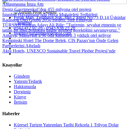
Anlaşmasına İmza Attı
Deniz Gayrimenkul’den 455 milyona otel projesi
İstanbul Havalimanı’nda Hava Muhalefeti Tedbirleri
Ferah Mah. Taşlıbayır Sok. İlke 2 Sitesi No:73 D.14 Üsküdar
Radisson Otel Grubu 2050 Hedefi: Sıfır Emisyon
– İstanbul
TÜRSAB Başkan Adayı Ali Bilir: "Turizmin, seyahat etmenin ve
0542 412 07 16 - 0543 838 25 28
tatilin bir ülke politikası haline gelmesi gerektiğini savunuyoruz."
bulent@turizmprojedergisi.com
Antalya, Manavgat’a 90 oda kapasiteli 3 yıldızlı otel geliyor
Kempinski Hotel The Dome Belek, CIS Pazarı’nın Önde Gelen
Partnerlerini Ağırladı
Akra Hotels, UNESCO Sustainable Travel Pledge Projesi’nde
Kısayollar
Gündem
Yatırım/Tedarik
Hakkımızda
Dergimiz
Künye
İletişim
Haberler
Küresel Turizm Yatırımları Tarihi Rekorla 1 Trilyon Dolar