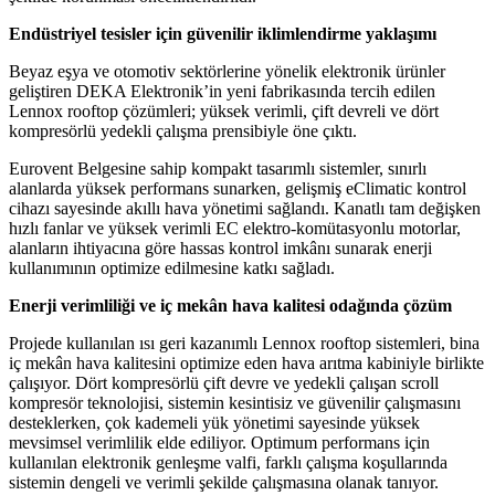
Endüstriyel tesisler için güvenilir iklimlendirme yaklaşımı
Beyaz eşya ve otomotiv sektörlerine yönelik elektronik ürünler
geliştiren DEKA Elektronik’in yeni fabrikasında tercih edilen
Lennox rooftop çözümleri; yüksek verimli, çift devreli ve dört
kompresörlü yedekli çalışma prensibiyle öne çıktı.
Eurovent Belgesine sahip kompakt tasarımlı sistemler, sınırlı
alanlarda yüksek performans sunarken, gelişmiş eClimatic kontrol
cihazı sayesinde akıllı hava yönetimi sağlandı. Kanatlı tam değişken
hızlı fanlar ve yüksek verimli EC elektro-komütasyonlu motorlar,
alanların ihtiyacına göre hassas kontrol imkânı sunarak enerji
kullanımının optimize edilmesine katkı sağladı.
Enerji verimliliği ve iç mekân hava kalitesi odağında çözüm
Projede kullanılan ısı geri kazanımlı Lennox rooftop sistemleri, bina
iç mekân hava kalitesini optimize eden hava arıtma kabiniyle birlikte
çalışıyor. Dört kompresörlü çift devre ve yedekli çalışan scroll
kompresör teknolojisi, sistemin kesintisiz ve güvenilir çalışmasını
desteklerken, çok kademeli yük yönetimi sayesinde yüksek
mevsimsel verimlilik elde ediliyor. Optimum performans için
kullanılan elektronik genleşme valfi, farklı çalışma koşullarında
sistemin dengeli ve verimli şekilde çalışmasına olanak tanıyor.