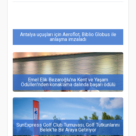
Antalya uçuşları için Aeroflot, Biblio Globus ile
anlaşma imzaladı
Emel Elik Bezaroğlu’na Kent ve Yaşam
Ödülleri’nden konaklama dalında başarı ödülü
SunExpress Golf Club Turnuvası, Golf Tutkunlarını
Belek’te Bir Araya Getiriyor