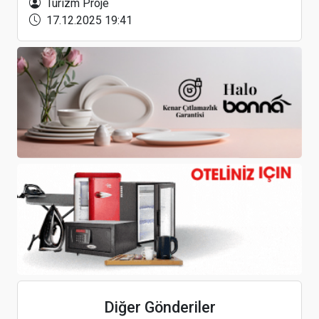
Turizm Proje
17.12.2025 19:41
Kastamonu’da eski belediye misafirhanesi butik
otel olacak
Elite World, Hayata Sarıl Lokantası’yla Sosyal
Dayanışmaya Örnek Oldu
27 Eylül Dünya Turizm Günü’nün bu yılki WTD
teması "Turizm ve Sürdürülebilir Dönüşüm”
Diğer Gönderiler