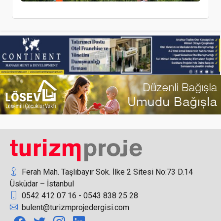
Conrad Istanbul Bosphorus’ta Önemli Terfi
Corendon Airlines, Anadolu’nun en büyük 500
şirketinden biri oldu
Ferah Mah. Taşlıbayır Sok. İlke 2 Sitesi No:73 D.14
Üsküdar – İstanbul
0542 412 07 16 - 0543 838 25 28
Kastamonu’da eski belediye misafirhanesi butik
bulent@turizmprojedergisi.com
otel olacak