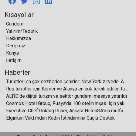
Kısayollar
Gündem
Yatırım/Tedarik
Elite World, Hayata Sarıl Lokantası’yla Sosyal
Hakkımızda
Dayanışmaya Örnek Oldu
Dergimiz
Künye
İletişim
Haberler
27 Eylül Dünya Turizm Günü’nün bu yılki WTD
Turistleri en çok cezbeden şehirler: New York zirvede, Asya yükselişte
teması "Turizm ve Sürdürülebilir Dönüşüm”
Rus turistler için Kemer ve Alanya en çok tercih edilen tatil bölgeleri arasında ilk iki sırada yer aldı
ALTİD'de dijital turizm ve sektör gündemi masaya yatırıldı
Cosmos Hotel Group, Rusya’da 100 otelin inşası için yaklaşık 700 milyar ruble yatıracak
Executive Chef Göktuğ Güner, Ankara HiltonSA’nın mutfak operasyonlarının liderliğini üstlendi
Elginkan Vakfı'ndan Kadın İstihdamına Güçlü Destek
Antalya uçuşları için Aeroflot, Biblio Globus ile
anlaşma imzaladı