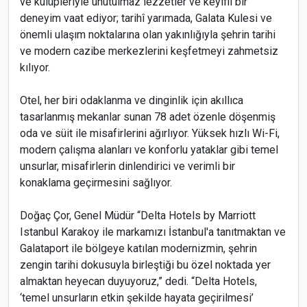
ve kulüpleriyle unutulmaz lezzetler ve keyifli bir
deneyim vaat ediyor; tarihî yarımada, Galata Kulesi ve
önemli ulaşım noktalarına olan yakınlığıyla şehrin tarihi
ve modern cazibe merkezlerini keşfetmeyi zahmetsiz
kılıyor.
Otel, her biri odaklanma ve dinginlik için akıllıca
tasarlanmış mekanlar sunan 78 adet özenle döşenmiş
oda ve süit ile misafirlerini ağırlıyor. Yüksek hızlı Wi-Fi,
modern çalışma alanları ve konforlu yataklar gibi temel
unsurlar, misafirlerin dinlendirici ve verimli bir
konaklama geçirmesini sağlıyor.
Doğaç Çor, Genel Müdür “Delta Hotels by Marriott
Istanbul Karakoy ile markamızı İstanbul'a tanıtmaktan ve
Galataport ile bölgeye katılan modernizmin, şehrin
zengin tarihi dokusuyla birleştiği bu özel noktada yer
almaktan heyecan duyuyoruz,” dedi. “Delta Hotels,
‘temel unsurların etkin şekilde hayata geçirilmesi’