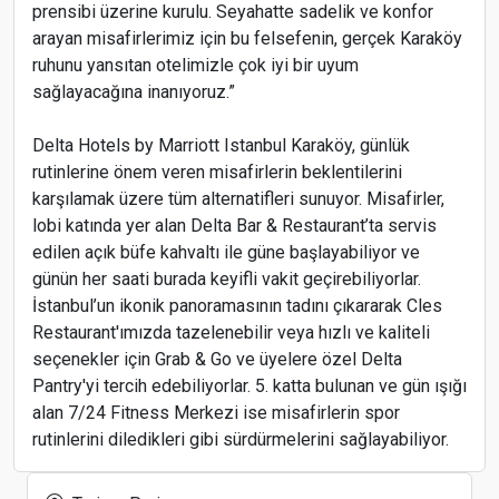
prensibi üzerine kurulu. Seyahatte sadelik ve konfor
arayan misafirlerimiz için bu felsefenin, gerçek Karaköy
ruhunu yansıtan otelimizle çok iyi bir uyum
sağlayacağına inanıyoruz.”
Delta Hotels by Marriott Istanbul Karaköy, günlük
rutinlerine önem veren misafirlerin beklentilerini
karşılamak üzere tüm alternatifleri sunuyor. Misafirler,
lobi katında yer alan Delta Bar & Restaurant’ta servis
edilen açık büfe kahvaltı ile güne başlayabiliyor ve
günün her saati burada keyifli vakit geçirebiliyorlar.
İstanbul’un ikonik panoramasının tadını çıkararak Cles
Restaurant'ımızda tazelenebilir veya hızlı ve kaliteli
seçenekler için Grab & Go ve üyelere özel Delta
Pantry'yi tercih edebiliyorlar. 5. katta bulunan ve gün ışığı
alan 7/24 Fitness Merkezi ise misafirlerin spor
rutinlerini diledikleri gibi sürdürmelerini sağlayabiliyor.
Corendon Airlines, Anadolu’nun en büyük 500
şirketinden biri oldu