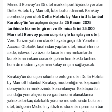
Marriott Bonvoy’un 35 otel markalı portföyünde yer alan
Delta Hotels by Marriott, İstanbul’un dinamik Karaköy
semtinde yeni oteli
Delta Hotels by Marriott Istanbul
Karakoy'ün
’un açılışını duyurdu.
25 Kasım 2025
tarihinde hizmete giren ve ilk misafirini 25.000
Marriott Bonvoy puanı sürpriziyle karşılayan otel;
Vero Turizm yatırımı olarak hayata geçirildi. Yönetimi
Access Otelcilik tarafından yapılan otel, misafirlerine
sade, işlevsel ve özenle tasarlanmış mekanlarda
konaklama imkanı sunarak şehrin hem köklü tarihine
hem de modern yaşamına kolay erişim sağlayacak.
Karaköy'ün dönüşen silüetine entegre olan Delta Hotels
by Marriott Istanbul Karakoy, modernliğin ve kapsamlı
deneyimlerin merkezinde konumlanıyor. Galataport'un
sunduğu yeni alışveriş ve gastronomi olanaklarına
yalnızca birkaç dakikalık yürüme mesafesinde bulunan
otel, bölgenin Michelin yıldızlı restoranları, premium bar