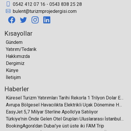
0542 412 07 16 - 0543 838 25 28
Continent Hotels ve Master Realtor Gayrimenkul,
bulent@turizmprojedergisi.com
Türkiye’de 10 otel için ön anlaşma imzaladı
Kısayollar
Gündem
Yatırım/Tedarik
Golf Turizmi, 2024-2032 Arasında Yılda Ortalama
Hakkımızda
Yüzde 7,4 Büyüyecek
Dergimiz
Künye
İletişim
Haberler
TP-Link, 12 Yıldır Dünyanın1 Numaralı WiFi Ürün
Küresel Turizm Yatırımları Tarihi Rekorla 1 Trilyon Dolar Eşiğini Aştı
Sağlayıcısı
Avrupa Bölgesel Havacılıkta Elektrikli Uçak Dönemine Hazırlanıyor
EasyJet 5,7 Milyar Sterline Apollo’ya Satılıyor
Türkiye'nin Önde Gelen Otel Grupları Uluslararası İstanbul Turizm Fuarı'nda Buluşuyor
BookingAgora’dan Dubai’ye üst üste iki FAM Trip