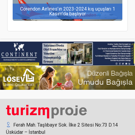
Corendon Aırlınes’ın 2023-2024 kış uçuşları 1
Kasım’da başlıyor
World Luxury Awards’tan, Fairmont Quasar
Istanbul’a iki önemli ödül
Gazipaşa-Alanya’dan Almatı ve Astana’ya direkt
uçuşlar başladı
Ferah Mah. Taşlıbayır Sok. İlke 2 Sitesi No:73 D.14
Üsküdar – İstanbul