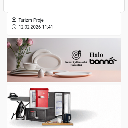
Gazipaşa-Alanya’dan Almatı ve Astana’ya direkt
uçuşlar başladı
Turizm Proje
12.02.2026 11:41
Continent Hotels ve Master Realtor Gayrimenkul,
Türkiye’de 10 otel için ön anlaşma imzaladı
Golf Turizmi, 2024-2032 Arasında Yılda Ortalama
Yüzde 7,4 Büyüyecek