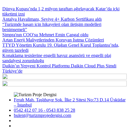
Dünya Kupası’nda 1,2 milyon taraftarı ağırlayacak Katar’da içki
tüketimi izni
Antalya Havalimanı, Seviye 4+ Karbon Sertifikası aldı
“Turizmde başarı için hikayeleri olan iletişim modelleri
benimsemeli”
Simpra'nın COO'su Mehmet Emin Çangal oldu
Artan Enerji Maliyetlerinden Koruyan Isıtma Çözümleri
TTYD Yönetim Kurulu 19. Olağan Genel Kurul Toplantısı’nda,
güven tazeledi
Konaklama tesislerine engelli havuz asansörü ve engelli plaj
sandalyesi zorunluluğu
Daikin’ın Yepyeni Kontrol Platformu Daikin Cloud Plus Şimdi
Türkiye’de
Ferah Mah. Taşlıbayır Sok. İlke 2 Sitesi No:73 D.14 Üsküdar
– İstanbul
0542 412 07 16 - 0543 838 25 28
bulent@turizmprojedergisi.com