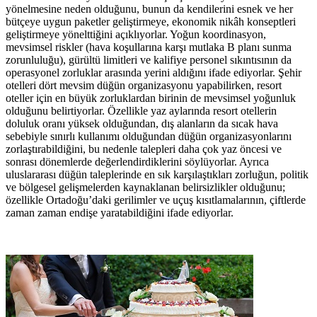
yönelmesine neden olduğunu, bunun da kendilerini esnek ve her
bütçeye uygun paketler geliştirmeye, ekonomik nikâh konseptleri
geliştirmeye yönelttiğini açıklıyorlar. Yoğun koordinasyon,
mevsimsel riskler (hava koşullarına karşı mutlaka B planı sunma
zorunluluğu), gürültü limitleri ve kalifiye personel sıkıntısının da
operasyonel zorluklar arasında yerini aldığını ifade ediyorlar. Şehir
otelleri dört mevsim düğün organizasyonu yapabilirken, resort
oteller için en büyük zorluklardan birinin de mevsimsel yoğunluk
olduğunu belirtiyorlar. Özellikle yaz aylarında resort otellerin
doluluk oranı yüksek olduğundan, dış alanların da sıcak hava
sebebiyle sınırlı kullanımı olduğundan düğün organizasyonlarını
zorlaştırabildiğini, bu nedenle talepleri daha çok yaz öncesi ve
sonrası dönemlerde değerlendirdiklerini söylüyorlar. Ayrıca
uluslararası düğün taleplerinde en sık karşılaştıkları zorluğun, politik
ve bölgesel gelişmelerden kaynaklanan belirsizlikler olduğunu;
özellikle Ortadoğu’daki gerilimler ve uçuş kısıtlamalarının, çiftlerde
zaman zaman endişe yaratabildiğini ifade ediyorlar.