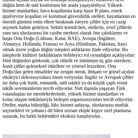
düğün hem de tatil konforunu bir arada yaşayabiliyor. Yüksek
hizmet standartları, hava koşullarına karşı hazır B planı, esnek
iptal/revize koşulları ve kurumsal güvenilirlik otelleri, hayatlarının en
önemli gününü emin ellere bırakmak isteyen çiftler için en cazip
seçenek haline getiriyor. Sektör temsilcileri, otellerin, yerel çiftlerin
yanı sıra uluslararası bir cazibe merkezi olarak öne çıktıklarını ve
başta Orta Doğu (Lübnan, Katar, BAE), Avrupa (İngiltere,
Almanya, Hollanda, Fransa) ve Asya (Hindistan, Pakistan, İran)
olmak üzere yoğun düğün talepleri aldıklarını ifade ediyorlar. Bu
taleplerde kültürel farklılıkların belirleyici rol oynadığını açıklıyorlar:
Hint düğünleri görkemli, çok ritüelli ve minimum üç gün sürerken;
İranlı çiftler geleneksel ritüellere ve yöresel lezzetlere, Orta
Doğu'dan gelen misafirler ise zengin menü, ihtişam ve görsel açıdan
etkileyici dekorasyonlara önem veriyorlar. İngiliz ve Avrupalı çiftler
ise daha çok butik, romantik, tatil odaklı ya da küçük çaplı resmi
nikâh seremonilerini tercih ediyorlar. Yurt dışında yaşayan Türk
vatandaşları ise memleketlerinde, yüksek hizmet standartları ve
kolay ulaşım imkânlarıyla birleşen organizasyonları tercih ediyorlar.
Oteller, marka bilinirliği, lüks hizmet anlayışı, uluslararası mutfak
seçenekleri ve yabancı dil bilen uzman ekiple kişiye özel planlama
sunarak, bu farklı beklentileri eksiksiz karşılıyorlar.