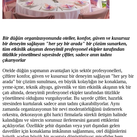
Bir düğün organizasyonunda oteller, konfor, güven ve kusursuz
bir deneyim sağlayan "her şey bir arada" bir çözüm sunarken,
tüm etkinlik akışının deneyimli profesyonel ekipler tarafından
titizlikle yönetilmesi sayesinde çiftler, sadece anın tadını
çıkarıyorlar
Otelde düğün yapmanın avantajları için sektör profesyonelleri,
çiftlere konfor, güven ve kusursuz bir deneyim sağlayan "her şey bir
arada" bir çözüm sunulması, en büyük kolaylığın ise konaklama,
yeme-içme, teknik altyapı, güvenlik ve tüm etkinlik akışının tek bir
çatı altında, deneyimli profesyonel ekipler tarafından titizlikle
yönetilmesi olduğunu vurguluyorlar. Bu sayede çiftler, hazırlık
stresinden kurtularak sadece anın tadını çıkarabiliyorlar. Aynı
zamanda organizasyonun bir nevi moderatörlüğünü üstlenerek
orkestra, dekorasyon gibi harici firmalarla sürekli iletişim halinde
kalındığını ve sürecin sorunsuz ilerlemesini garanti ettiklerini
açıklıyorlar. Özellikle şehir dışından veya yurt dışından gelen
davetliler için konaklama imkânının sağlanması, otel düğünlerini
lojistik açıdan büyük bir avantaja dönüştürüyor; misafirler hem