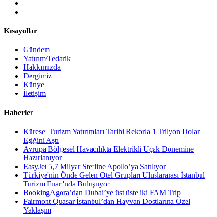
Kısayollar
Gündem
Yatırım/Tedarik
Hakkımızda
Dergimiz
Künye
İletişim
Haberler
Küresel Turizm Yatırımları Tarihi Rekorla 1 Trilyon Dolar
Eşiğini Aştı
Avrupa Bölgesel Havacılıkta Elektrikli Uçak Dönemine
Hazırlanıyor
EasyJet 5,7 Milyar Sterline Apollo’ya Satılıyor
Türkiye'nin Önde Gelen Otel Grupları Uluslararası İstanbul
Turizm Fuarı'nda Buluşuyor
BookingAgora’dan Dubai’ye üst üste iki FAM Trip
Fairmont Quasar İstanbul’dan Hayvan Dostlarına Özel
Yaklaşım