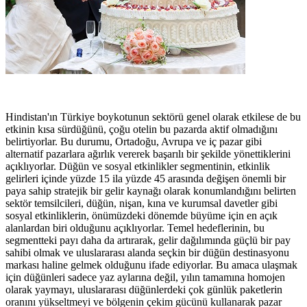
Hindistan'ın Türkiye boykotunun sektörü genel olarak etkilese de bu
etkinin kısa sürdüğünü, çoğu otelin bu pazarda aktif olmadığını
belirtiyorlar. Bu durumu, Ortadoğu, Avrupa ve iç pazar gibi
alternatif pazarlara ağırlık vererek başarılı bir şekilde yönettiklerini
açıklıyorlar. Düğün ve sosyal etkinlikler segmentinin, etkinlik
gelirleri içinde yüzde 15 ila yüzde 45 arasında değişen önemli bir
paya sahip stratejik bir gelir kaynağı olarak konumlandığını belirten
sektör temsilcileri, düğün, nişan, kına ve kurumsal davetler gibi
sosyal etkinliklerin, önümüzdeki dönemde büyüme için en açık
alanlardan biri olduğunu açıklıyorlar. Temel hedeflerinin, bu
segmentteki payı daha da artırarak, gelir dağılımında güçlü bir pay
sahibi olmak ve uluslararası alanda seçkin bir düğün destinasyonu
markası haline gelmek olduğunu ifade ediyorlar. Bu amaca ulaşmak
için düğünleri sadece yaz aylarına değil, yılın tamamına homojen
olarak yaymayı, uluslararası düğünlerdeki çok günlük paketlerin
oranını yükseltmeyi ve bölgenin çekim gücünü kullanarak pazar