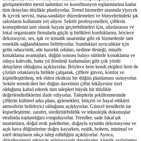
görüşmelerden menü tadımları ve koordinasyon toplantılarına kadar
tüm detayları titizlikle planlıyorlar. Temel hizmetler arasında yiyecek
& içecek servisi, masa-sandalye düzenlemeleri ve bünyelerindeki şık
salonların kullanımı yer alıyor. Sektör profesyonelleri, çiftlerin
konseptlerini tam olarak hayata geçirebilmeleri için, uluslararası ve
lokal organizatör firmalarla güçlü iş birlikleri kurduklarını, böylece
dekorasyon, ses, ışık ve tematik tasarımlar gibi ek hizmetlerde tam
esneklik sağlandıklarını belirtiyorlar. Sundukları ayrıcalıklar için
gelin odası/süiti, aile hazırlık odaları, nedime desteği, misafir
konaklama avantajları, düğün sonrası balayı süitinde konaklama ve
odaya kahvaltı, hatta yıl dönümü kutlamaları gibi çok yönlü
detayların olduğunu açıklıyorlar. Böylece hem kendi ekipleri hem de
çözüm ortaklarıyla birlikte çalışarak, çiftlere güven, konfor ve
kişiselleştirilmiş, tek elden eksiksiz bir düğün planlaması sunuyorlar.
Sektör temsilcileri her düğün davetinin çiftin hikâyesine özel
olduğunu kabul ederek tüm talepleri büyük bir titizlikle
değerlendirdiklerini ifade ediyorlar. Taleplerin şekillenmesinde
çiftlerin kültürel arka planı, gelenekleri, bütçesi ve hayal ettikleri
atmosferin belirleyici olduğunu açıklıyorlar. Güncel trendlerin ise
kişiselleştirme, zarafet, sürdürülebilirlik ve teknolojik dokunuşlar
etrafında toplandığını vurguluyorlar. Trendler, sade fakat şık
tasarımlara, doğal renk paletlerine, doğayla uyumlu dekorasyona ve
açık hava düğünlerine doğru kayarken, rustik, bohem, minimal ve
zarif detayların sıkça talep edildiğini açıklıyorlar. Ayrıca,
dijitalleşmenin etkisiyle animasyonlu davetiyeler, kinetik aydınlatma