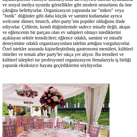
ve sosyal medya uyumlu görsellikler gibi modern unsurların da öne
çıktığını belirtiyorlar. Organizasyon yapısında ise "mikro" veya
"butik" düğünler gibi daha küçük ve samimi kutlamalar ayrıca
welcome dinner, brunch, after-party’nin popüler olduğunu ifade
ediyorlar. Çiftlerin, kendi düğünlerinde sadece misafir değil, akışın
ve eğlencenin bir parçası olan ev sahipleri olmayı istediklerini
açıklayan sektör temsilcileri; eğlence odaklı, samimi ve misafir
deneyimine odaklı organizasyonlara talebin arttığını vurguluyorlar.
Özel istekler arasında kişiselleştirilmiş gastronomi menüleri, kültürel
ritüeller ve temalı after party'ler sıkça yer alıyor. Bu trendleri ve
kültürel talepleri ise profesyonel organizasyon firmalarıyla iş birliği
yaparak eksiksizce hayata geçirdiklerini söylüyorlar.