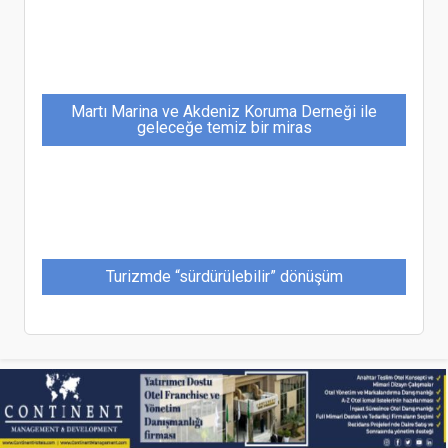
Martı Marina ve Akdeniz Koruma Derneği ile
geleceğe temiz bir miras
Turizmde “sürdürülebilir” dönüşüm
Luxin Türkiye 10-13 Mart’ta Gerçekleştirilecek