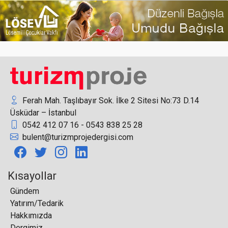
IADWP’ın ilk Avrasya çalıştayı İstanbul’da
gerçekleşti
Ferah Mah. Taşlıbayır Sok. İlke 2 Sitesi No:73 D.14
Üsküdar – İstanbul
0542 412 07 16 - 0543 838 25 28
Bursa, Orhaneli’ne 250 milyon proje bedeli ile
bulent@turizmprojedergisi.com
yeni bir otel planlanıyor
Kısayollar
Gündem
Yatırım/Tedarik
Karvilla Termal Turizm, Afyonkarahisar’a 75 odalı
Hakkımızda
termal tesis planlıyor
Dergimiz