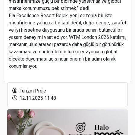
misafirlerimize güçlü bir biçimde yansıtmak ve global
marka konumumuzu pekiştirmek.” dedi.
Ela Excellence Resort Belek, yeni sezonla birlikte
misafirlerine yalnızca bir tatil değil; doğa, denge, zarafet
ve iyi hissetme duygusunu bir arada sunan bütüncül bir
yaşam deneyimi vaat ediyor. WTM London 2026 katılımı,
markanın uluslararası pazarda daha güçlü bir görünürlük
kazanması ve sürdürülebilir turizm vizyonunu global
ölçekte duyurması açısından önemli bir adım olarak
konumlanıyor.
IADWP’ın ilk Avrasya çalıştayı İstanbul’da
gerçekleşti
Turizm Proje
12.11.2025 11:48
Bursa, Orhaneli’ne 250 milyon proje bedeli ile
yeni bir otel planlanıyor