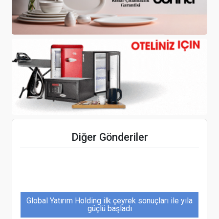
Karvilla Termal Turizm, Afyonkarahisar’a 75 odalı
termal tesis planlıyor
Sağlık turizminde Türkiye’nin gücü “Ambulans
Diğer Gönderiler
Uçaklar”
Global Yatırım Holding ilk çeyrek sonuçları ile yıla
güçlü başladı