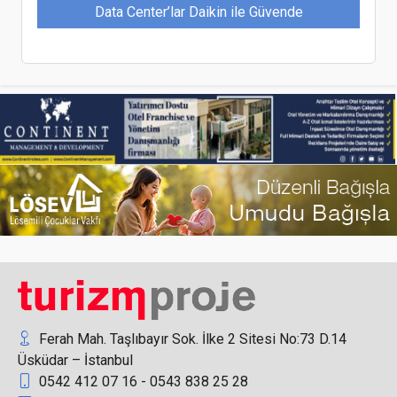
Data Center’lar Daikin ile Güvende
BN Hotel Thermal & Wellness İcra Kurulu Başkanı
Yusuf Narlı: Mersin, Turizm Çeşitliliği ile Savaşın
Olumsuz Etkilerini Sınırladı
Address Hotel Istanbul’un Ticari Operasyonlar
Direktörü Ateş Sürmen oldu
Ferah Mah. Taşlıbayır Sok. İlke 2 Sitesi No:73 D.14
Üsküdar – İstanbul
0542 412 07 16 - 0543 838 25 28