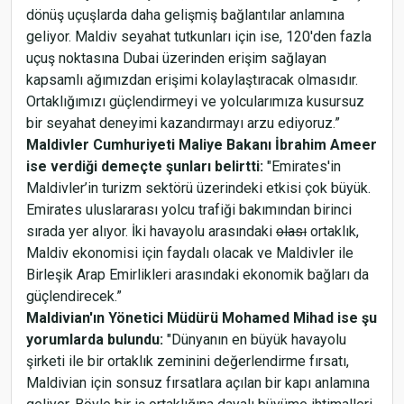
dönüş uçuşlarda daha gelişmiş bağlantılar anlamına
geliyor. Maldiv seyahat tutkunları için ise, 120'den fazla
uçuş noktasına Dubai üzerinden erişim sağlayan
kapsamlı ağımızdan erişimi kolaylaştıracak olmasıdır.
Ortaklığımızı güçlendirmeyi ve yolcularımıza kusursuz
bir seyahat deneyimi kazandırmayı arzu ediyoruz.”
Maldivler Cumhuriyeti Maliye Bakanı İbrahim Ameer
ise verdiği demeçte şunları belirtti:
"Emirates'in
Maldivler’in turizm sektörü üzerindeki etkisi çok büyük.
Emirates uluslararası yolcu trafiği bakımından birinci
sırada yer alıyor. İki havayolu arasındaki
olası
ortaklık,
Maldiv ekonomisi için faydalı olacak ve Maldivler ile
Birleşik Arap Emirlikleri arasındaki ekonomik bağları da
güçlendirecek.”
Maldivian'ın Yönetici Müdürü Mohamed Mihad ise şu
yorumlarda bulundu:
"Dünyanın en büyük havayolu
şirketi ile bir ortaklık zeminini değerlendirme fırsatı,
Maldivian için sonsuz fırsatlara açılan bir kapı anlamına