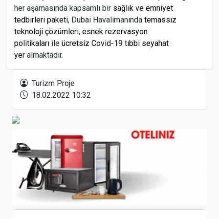
Direktörü Ateş Sürmen oldu
her aşamasında kapsamlı bir
sağlık ve emniyet
tedbirleri paketi
, Dubai Havalimanında
temassız
teknoloji çözümleri,
esnek rezervasyon
politikaları
ile
ücretsiz Covid-19 tıbbi seyahat
yer
almaktadır.
Pegasus'tan biletleme uyarısı
Turizm Proje
18.02.2022 10:32
Türkiye'nin hızlı internete erişmesi turizm için de
oldukça önem taşıyor
SunExpress, İzmir’den Almatı’ya Uçuşlara