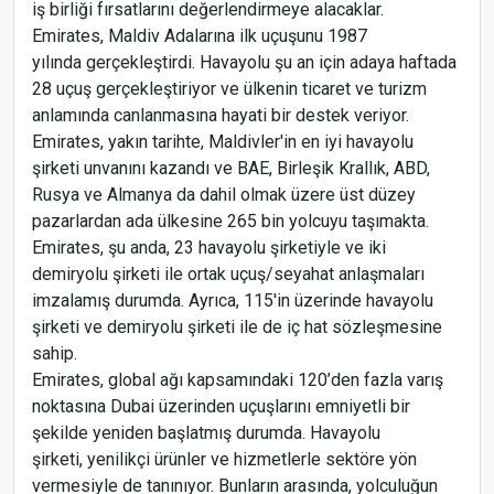
iş birliği fırsatlarını değerlendirmeye alacaklar.
Emirates, Maldiv Adalarına ilk uçuşunu 1987
yılında gerçekleştirdi. Havayolu şu an için adaya haftada
28 uçuş gerçekleştiriyor ve ülkenin ticaret ve turizm
anlamında canlanmasına hayati bir destek veriyor.
Emirates, yakın tarihte, Maldivler'in en iyi havayolu
şirketi unvanını kazandı ve BAE, Birleşik Krallık, ABD,
Rusya ve Almanya da dahil olmak üzere üst düzey
pazarlardan ada ülkesine 265 bin yolcuyu taşımakta.
Emirates, şu anda, 23 havayolu şirketiyle ve iki
demiryolu şirketi ile ortak uçuş/seyahat anlaşmaları
imzalamış durumda. Ayrıca, 115'in üzerinde havayolu
şirketi ve demiryolu şirketi ile de iç hat sözleşmesine
sahip.
Emirates, global ağı kapsamındaki 120’den fazla varış
noktasına Dubai üzerinden uçuşlarını emniyetli bir
şekilde yeniden başlatmış durumda. Havayolu
şirketi, yenilikçi ürünler ve hizmetlerle sektöre yön
vermesiyle de tanınıyor. Bunların arasında, yolculuğun
Address Hotel Istanbul’un Ticari Operasyonlar