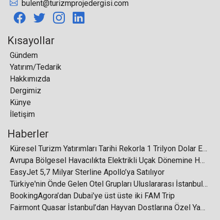
bulent@turizmprojedergisi.com
Pegasus'tan biletleme uyarısı
Kısayollar
Gündem
Yatırım/Tedarik
Türkiye'nin hızlı internete erişmesi turizm için de
Hakkımızda
oldukça önem taşıyor
Dergimiz
Künye
İletişim
Haberler
SunExpress, İzmir’den Almatı’ya Uçuşlara
Küresel Turizm Yatırımları Tarihi Rekorla 1 Trilyon Dolar Eşiğini Aştı
Başlıyor
Avrupa Bölgesel Havacılıkta Elektrikli Uçak Dönemine Hazırlanıyor
EasyJet 5,7 Milyar Sterline Apollo’ya Satılıyor
Türkiye'nin Önde Gelen Otel Grupları Uluslararası İstanbul Turizm Fuarı'nda Buluşuyor
BookingAgora’dan Dubai’ye üst üste iki FAM Trip
Fairmont Quasar İstanbul’dan Hayvan Dostlarına Özel Yaklaşım