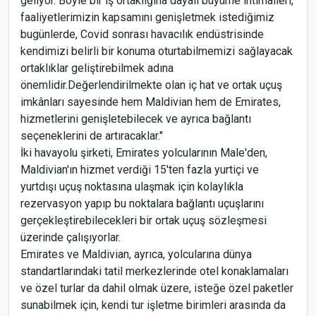
geliyor. Böyle bir iş ortaklığına dayalı büyüme ihtimalleri,
faaliyetlerimizin kapsamını genişletmek istediğimiz
bugünlerde, Covid sonrası havacılık endüstrisinde
kendimizi belirli bir konuma oturtabilmemizi sağlayacak
ortaklıklar geliştirebilmek adına
önemlidir.Değerlendirilmekte olan iç hat ve ortak uçuş
imkânları sayesinde hem Maldivian hem de Emirates,
hizmetlerini genişletebilecek ve ayrıca bağlantı
seçeneklerini de artıracaklar."
İki havayolu şirketi, Emirates yolcularının Male'den,
Maldivian'ın hizmet verdiği 15'ten fazla yurtiçi ve
yurtdışı uçuş noktasına ulaşmak için kolaylıkla
rezervasyon yapıp bu noktalara bağlantı uçuşlarını
gerçekleştirebilecekleri bir ortak uçuş sözleşmesi
üzerinde çalışıyorlar.
Emirates ve Maldivian, ayrıca, yolcularına dünya
standartlarındaki tatil merkezlerinde otel konaklamaları
ve özel turlar da dahil olmak üzere, isteğe özel paketler
sunabilmek için, kendi tur işletme birimleri arasında da