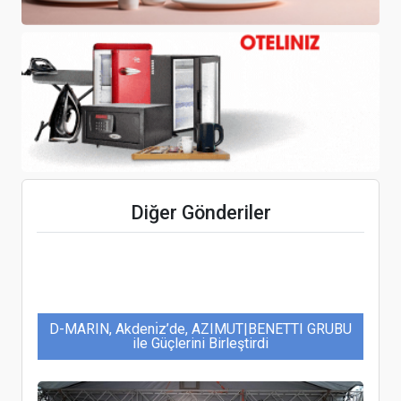
Continent Worldwide, Afrika’daki büyümesini yeni
‘Continent Collection’ markalı oteli ile devam
ettiriyor
Kamuoyunda "katliam yasası" olarak bilinen yasa,
İngiliz turistlerin boykotuna neden oldu
Diğer Gönderiler
D-MARIN, Akdenı̇z’de, AZIMUT|BENETTI GRUBU
ile Güçlerini Birleştirdi