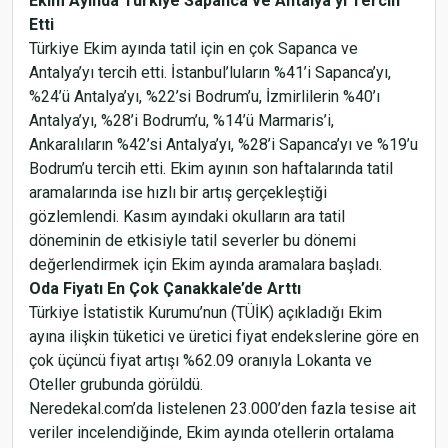
Ekim Ayında Türkiye Sapanca ve Antalya’yı Tercih
Etti
Türkiye Ekim ayında tatil için en çok Sapanca ve
Antalya’yı tercih etti. İstanbul’luların %41’i Sapanca’yı,
%24’ü Antalya’yı, %22’si Bodrum’u, İzmirlilerin %40’ı
Antalya’yı, %28’i Bodrum’u, %14’ü Marmaris’i,
Ankaralıların %42’si Antalya’yı, %28’i Sapanca’yı ve %19’u
Bodrum’u tercih etti. Ekim ayının son haftalarında tatil
aramalarında ise hızlı bir artış gerçekleştiği
gözlemlendi. Kasım ayındaki okulların ara tatil
döneminin de etkisiyle tatil severler bu dönemi
değerlendirmek için Ekim ayında aramalara başladı.
Oda Fiyatı En Çok Çanakkale’de Arttı
Türkiye İstatistik Kurumu’nun (TÜİK) açıkladığı Ekim
ayına ilişkin tüketici ve üretici fiyat endekslerine göre en
çok üçüncü fiyat artışı %62.09 oranıyla Lokanta ve
Oteller grubunda görüldü.
Neredekal.com’da listelenen 23.000’den fazla tesise ait
veriler incelendiğinde, Ekim ayında otellerin ortalama