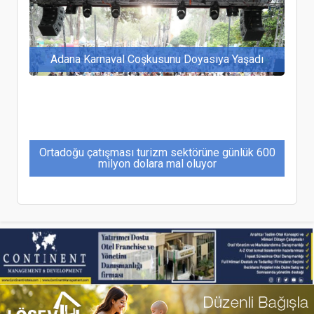
Adana Karnaval Coşkusunu Doyasıya Yaşadı
Ortadoğu çatışması turizm sektörüne günlük 600
milyon dolara mal oluyor
Gloria Özaltın Championship 2025’te Şampiyonlar
Belli Oldu