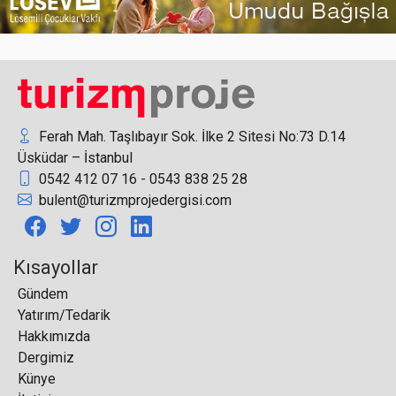
Satılık Otelinizi "Çantacılara" Kaptırmayın!
Ferah Mah. Taşlıbayır Sok. İlke 2 Sitesi No:73 D.14
Üsküdar – İstanbul
0542 412 07 16 - 0543 838 25 28
Moskova'nın gözde arsasına 'Dubai Mahallesi'
bulent@turizmprojedergisi.com
yapılıyor
Kısayollar
Gündem
Continent Worldwide, Afrika’daki büyümesini yeni
Yatırım/Tedarik
‘Continent Collection’ markalı oteli ile devam
Hakkımızda
ettiriyor
Dergimiz
Künye