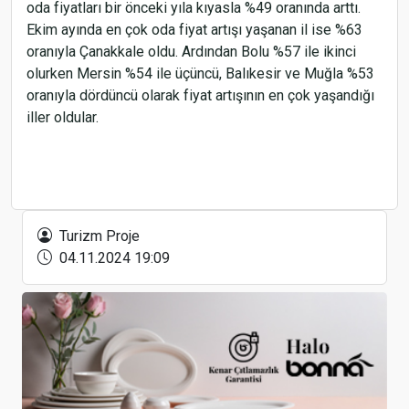
oda fiyatları bir önceki yıla kıyasla %49 oranında arttı.
Ekim ayında en çok oda fiyat artışı yaşanan il ise %63
oranıyla Çanakkale oldu. Ardından Bolu %57 ile ikinci
olurken Mersin %54 ile üçüncü, Balıkesir ve Muğla %53
oranıyla dördüncü olarak fiyat artışının en çok yaşandığı
iller oldular.
Satılık Otelinizi "Çantacılara" Kaptırmayın!
Turizm Proje
04.11.2024 19:09
Moskova'nın gözde arsasına 'Dubai Mahallesi'
yapılıyor