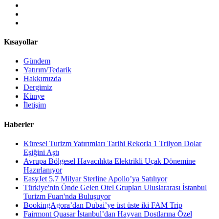
Kısayollar
Gündem
Yatırım/Tedarik
Hakkımızda
Dergimiz
Künye
İletişim
Haberler
Küresel Turizm Yatırımları Tarihi Rekorla 1 Trilyon Dolar
Eşiğini Aştı
Avrupa Bölgesel Havacılıkta Elektrikli Uçak Dönemine
Hazırlanıyor
EasyJet 5,7 Milyar Sterline Apollo’ya Satılıyor
Türkiye'nin Önde Gelen Otel Grupları Uluslararası İstanbul
Turizm Fuarı'nda Buluşuyor
BookingAgora’dan Dubai’ye üst üste iki FAM Trip
Fairmont Quasar İstanbul’dan Hayvan Dostlarına Özel