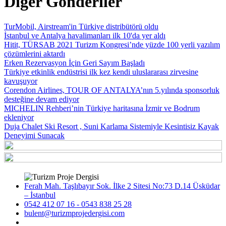
Diğer Gönderiler
TurMobil, Airstream'in Türkiye distribütörü oldu
İstanbul ve Antalya havalimanları ilk 10'da yer aldı
Hitit, TÜRSAB 2021 Turizm Kongresi’nde yüzde 100 yerli yazılım
çözümlerini aktardı
Erken Rezervasyon İçin Geri Sayım Başladı
Türkiye etkinlik endüstrisi ilk kez kendi uluslararası zirvesine
kavuşuyor
Corendon Airlines, TOUR OF ANTALYA’nın 5.yılında sponsorluk
desteğine devam ediyor
MICHELIN Rehberi’nin Türkiye haritasına İzmir ve Bodrum
ekleniyor
Duja Chalet Ski Resort , Suni Karlama Sistemiyle Kesintisiz Kayak
Deneyimi Sunacak
Ferah Mah. Taşlıbayır Sok. İlke 2 Sitesi No:73 D.14 Üsküdar
– İstanbul
0542 412 07 16 - 0543 838 25 28
bulent@turizmprojedergisi.com