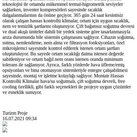
teknolojisi ile ortamda mükemmel termal-higrometrik seviyeler
sağlarken, inventer kompresörleri sayesinde sıcaklık
dalgalanmalarının da önüne geçiyor. 365 gün 24 saat kesintisiz
olarak çalışan hassas kontrollü klimalar, ortam için uygun sıcaklık,
nem ve temizlik şartlarını oluşturuyor. Çift bağımsız soğutma devresi
ve dual akışlı üniteler dahili bir yedek sisteme göre tasarlanmasıyla
arıza durumunda bile sistemin çalışmasını sağlıyor. Cihazın soğutma,
ısıtma, nemlendirme, nem alma ve filtrasyon fonksiyonları, özel
mikroişlemci sayesinde kontrol edilerek istenen ortam şartları
oluşturuluyor. Bu sayede ortam sıcaklığı daima istenen değerde
sabitleniyor ve ortam bağıl nem oranı istenen oranda minimum
tolerans ile sağlanıyor. Ayrıca, farklı yönlerde hava üfleme/emiş
opsiyonları ve bina otomasyon sistemleriyle entegre çalışabilmesi
sayesinde, montaj ve işletme kolaylığı sağlıyor. Montair Hassas
Kontrollü Klimalar hava/su soğutmalı, çift soğutma devreli, free
cooling özellikli, gibi farklı seçenekleri ile projeye uygun çözümler
ve esneklik sunuyor.
Turizm Proje
16.07.2021 09:34