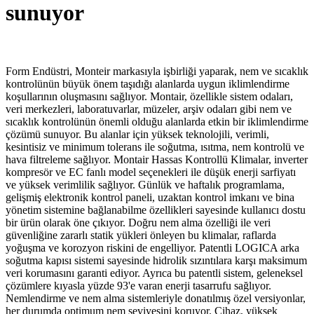
sunuyor
Form Endüstri, Monteir markasıyla işbirliği yaparak, nem ve sıcaklık
kontrolünün büyük önem taşıdığı alanlarda uygun iklimlendirme
koşullarının oluşmasını sağlıyor. Montair, özellikle sistem odaları,
veri merkezleri, laboratuvarlar, müzeler, arşiv odaları gibi nem ve
sıcaklık kontrolünün önemli olduğu alanlarda etkin bir iklimlendirme
çözümü sunuyor. Bu alanlar için yüksek teknolojili, verimli,
kesintisiz ve minimum tolerans ile soğutma, ısıtma, nem kontrolü ve
hava filtreleme sağlıyor. Montair Hassas Kontrollü Klimalar, inverter
kompresör ve EC fanlı model seçenekleri ile düşük enerji sarfiyatı
ve yüksek verimlilik sağlıyor. Günlük ve haftalık programlama,
gelişmiş elektronik kontrol paneli, uzaktan kontrol imkanı ve bina
yönetim sistemine bağlanabilme özellikleri sayesinde kullanıcı dostu
bir ürün olarak öne çıkıyor. Doğru nem alma özelliği ile veri
güvenliğine zararlı statik yükleri önleyen bu klimalar, raflarda
yoğuşma ve korozyon riskini de engelliyor. Patentli LOGICA arka
soğutma kapısı sistemi sayesinde hidrolik sızıntılara karşı maksimum
veri korumasını garanti ediyor. Ayrıca bu patentli sistem, geleneksel
çözümlere kıyasla yüzde 93'e varan enerji tasarrufu sağlıyor.
Nemlendirme ve nem alma sistemleriyle donatılmış özel versiyonlar,
her durumda optimum nem seviyesini koruyor. Cihaz, yüksek