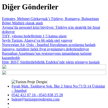
Diğer Gönderiler
Emirates, Mehmet Gürkaynak’ı Türkiye, Romanya, Bulgaristan
Bölge Müdürü olarak atadı
Avrupa’da personel krizi büyüyor: Türkiye için stratejik bir fırsat
doğuyor
THY, yılsonu hedeflerinin 1,5 katına ulaştı
Seyfe Turizm, Alanya’ya 66 odalı otel yapıyor
Norwegian Air, Oslo - İstanbul Havalimanı uçuşlarına başladı
Japonya, turistlere farklı fiyat uygulamayı değerlendiriyor
Barnathan Apartmanı’nın restorasyonu tamamlanıp turizme
kazandırıldı
Hitit, BIST Sürdürülebilirlik Endeksi’nde işlem görmeye başladı
Ferah Mah. Taşlıbayır Sok. İlke 2 Sitesi No:73 D.14 Üsküdar
– İstanbul
0542 412 07 16 - 0543 838 25 28
bulent@turizmprojedergisi.com