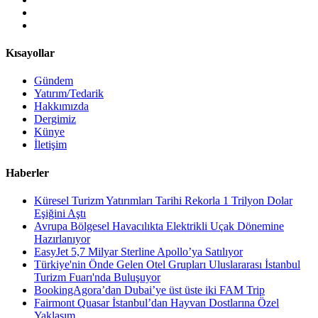
Kısayollar
Gündem
Yatırım/Tedarik
Hakkımızda
Dergimiz
Künye
İletişim
Haberler
Küresel Turizm Yatırımları Tarihi Rekorla 1 Trilyon Dolar
Eşiğini Aştı
Avrupa Bölgesel Havacılıkta Elektrikli Uçak Dönemine
Hazırlanıyor
EasyJet 5,7 Milyar Sterline Apollo’ya Satılıyor
Türkiye'nin Önde Gelen Otel Grupları Uluslararası İstanbul
Turizm Fuarı'nda Buluşuyor
BookingAgora’dan Dubai’ye üst üste iki FAM Trip
Fairmont Quasar İstanbul’dan Hayvan Dostlarına Özel
Yaklaşım