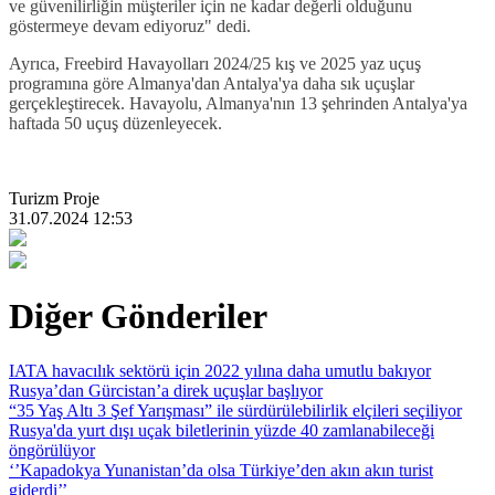
ve güvenilirliğin müşteriler için ne kadar değerli olduğunu
göstermeye devam ediyoruz" dedi.
Ayrıca, Freebird Havayolları 2024/25 kış ve 2025 yaz uçuş
programına göre Almanya'dan Antalya'ya daha sık uçuşlar
gerçekleştirecek. Havayolu, Almanya'nın 13 şehrinden Antalya'ya
haftada 50 uçuş düzenleyecek.
Turizm Proje
31.07.2024 12:53
Diğer Gönderiler
IATA havacılık sektörü için 2022 yılına daha umutlu bakıyor
Rusya’dan Gürcistan’a direk uçuşlar başlıyor
“35 Yaş Altı 3 Şef Yarışması” ile sürdürülebilirlik elçileri seçiliyor
Rusya'da yurt dışı uçak biletlerinin yüzde 40 zamlanabileceği
öngörülüyor
‘’Kapadokya Yunanistan’da olsa Türkiye’den akın akın turist
giderdi’’