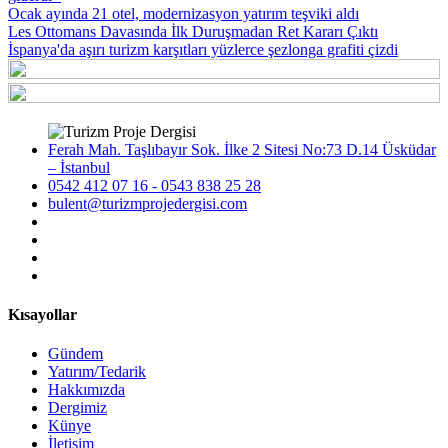
Ocak ayında 21 otel, modernizasyon yatırım teşviki aldı
Les Ottomans Davasında İlk Duruşmadan Ret Kararı Çıktı
İspanya'da aşırı turizm karşıtları yüzlerce şezlonga grafiti çizdi
Ferah Mah. Taşlıbayır Sok. İlke 2 Sitesi No:73 D.14 Üsküdar
– İstanbul
0542 412 07 16 - 0543 838 25 28
bulent@turizmprojedergisi.com
Kısayollar
Gündem
Yatırım/Tedarik
Hakkımızda
Dergimiz
Künye
İletişim