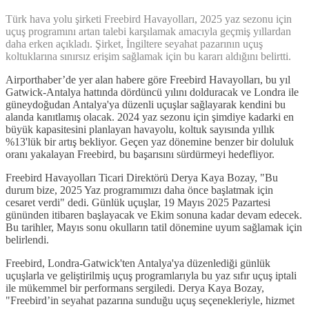
Türk hava yolu şirketi Freebird Havayolları, 2025 yaz sezonu için
uçuş programını artan talebi karşılamak amacıyla geçmiş yıllardan
daha erken açıkladı. Şirket, İngiltere seyahat pazarının uçuş
koltuklarına sınırsız erişim sağlamak için bu kararı aldığını belirtti.
Airporthaber’de yer alan habere göre Freebird Havayolları, bu yıl
Gatwick-Antalya hattında dördüncü yılını dolduracak ve Londra ile
güneydoğudan Antalya'ya düzenli uçuşlar sağlayarak kendini bu
alanda kanıtlamış olacak. 2024 yaz sezonu için şimdiye kadarki en
büyük kapasitesini planlayan havayolu, koltuk sayısında yıllık
%13'lük bir artış bekliyor. Geçen yaz dönemine benzer bir doluluk
oranı yakalayan Freebird, bu başarısını sürdürmeyi hedefliyor.
Freebird Havayolları Ticari Direktörü Derya Kaya Bozay, "Bu
durum bize, 2025 Yaz programımızı daha önce başlatmak için
cesaret verdi" dedi. Günlük uçuşlar, 19 Mayıs 2025 Pazartesi
gününden itibaren başlayacak ve Ekim sonuna kadar devam edecek.
Bu tarihler, Mayıs sonu okulların tatil dönemine uyum sağlamak için
belirlendi.
Freebird, Londra-Gatwick'ten Antalya'ya düzenlediği günlük
uçuşlarla ve geliştirilmiş uçuş programlarıyla bu yaz sıfır uçuş iptali
ile mükemmel bir performans sergiledi. Derya Kaya Bozay,
"Freebird’in seyahat pazarına sunduğu uçuş seçenekleriyle, hizmet