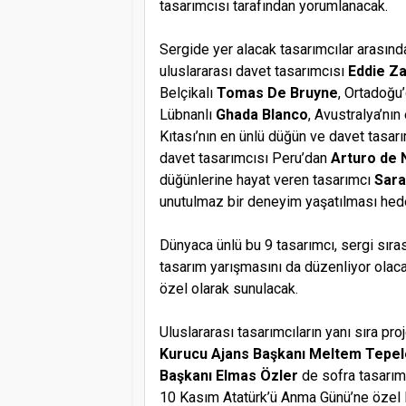
tasarımcısı tarafından yorumlanacak.
Sergide yer alacak tasarımcılar arasınd
uluslararası davet tasarımcısı
Eddie Za
Belçikalı
Tomas De Bruyne
, Ortadoğu
Lübnanlı
Ghada Blanco
, Avustralya’nın
Kıtası’nın en ünlü düğün ve davet tasar
davet tasarımcısı Peru’dan
Arturo de 
düğünlerine hayat veren tasarımcı
Sara
unutulmaz bir deneyim yaşatılması hed
Dünyaca ünlü bu 9 tasarımcı, sergi sırası
tasarım yarışmasını da düzenliyor olaca
özel olarak sunulacak.
Uluslararası tasarımcıların yanı sıra proj
Kurucu Ajans Başkanı Meltem Tepele
Başkanı Elmas Özler
de
sofra tasarım
10 Kasım Atatürk’ü Anma Günü’ne özel 