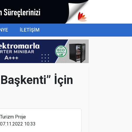
NYE
İLETİŞİM
 Başkenti” İçin
THY İstanbul-Juba seferlerine
başlıyor
Turizm Proje
07.11.2022 10:33
“2024 yılı itibarıyla 2 yıllık süreçte
turizm sektörüne 1 milyar dolar