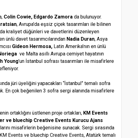
a,
Colin Cowie,
Edgardo Zamora
da bulunuyor.
ratsian
, Avrupa’da eşsiz çiçek tasarımları ile bilinen
’da kraliyet düğünleri ve davetlerini düzenleyen
 en ünlü davet tasarımcılarından
Nadia Duran
, Asya
ımcısı
Gideon Hermosa,
Latin Amerika’nın en ünlü
Noriega
ve Malta asıllı Avrupa cemiyet hayatının
h Young
’un İstanbul sofrası tasarımları ile misafirlere
efleniyor.
nda jüri üyeliğini yapacakları “İstanbul” temalı sofra
k. En çok beğenilen 3 sofra sergi alanında misafirlere
enin ortaklığını üstlenen proje ortakları,
KM Events
r ve bluechip Creative Events Kurucu Ajans
larını misafirlerin beğenisine sunacak.
Sergi sırasında
KM Events ve bluechip Creative Events, Atatürk temalı