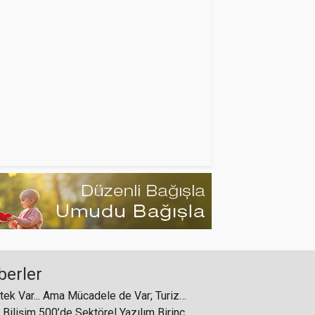
Rezidans projesi) planlanıyor
TAV Havalimanları dokuz ayda 87
milyon yolcuya hizmet verdi
32. WorldFood İstanbul’da,
Sürdürülebilir Gıda Sistemi
konuşuluyor
berler
Destek Var... Ama Mücadele de Var; Turizme 750 Milyon Dolarlık Destek
HolidayCheck grubu Hasan Yiğit ile
irlikte Türkiye’de yeni bir iş ortaklığı
Hitit Bilişim 500’de Sektörel Yazılım Birincisi