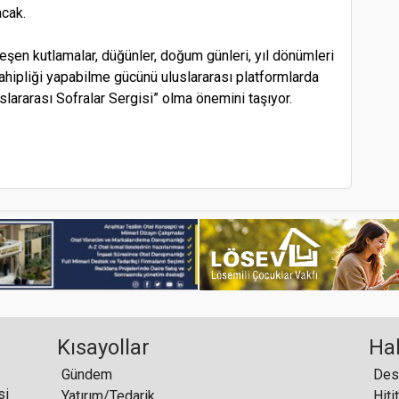
acak.
şen kutlamalar, düğünler, doğum günleri, yıl dönümleri
sahipliği yapabilme gücünü uluslararası platformlarda
slararası Sofralar Sergisi” olma önemini taşıyor.
Kısayollar
Ha
Gündem
b
si
Yatırım/Tedarik