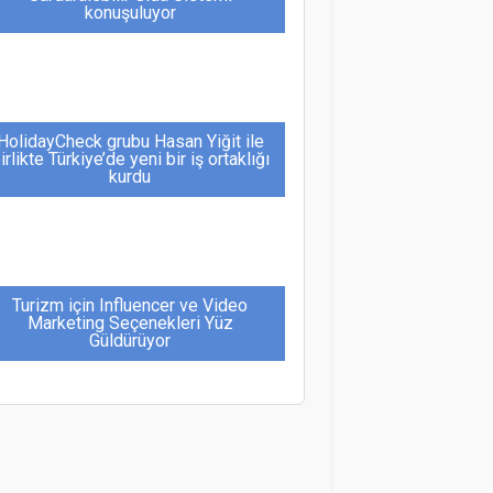
konuşuluyor
HolidayCheck grubu Hasan Yiğit ile
irlikte Türkiye’de yeni bir iş ortaklığı
kurdu
Turizm için Influencer ve Video
Marketing Seçenekleri Yüz
Güldürüyor
orm Şirketler Grubu, 60 yıllık başarı
hikayesini unutulmaz bir geceyle