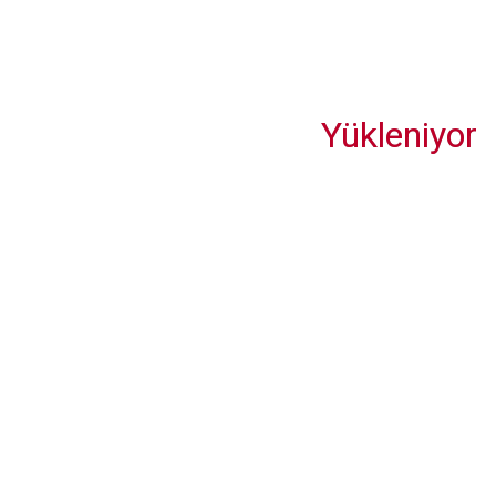
Yükleniyor
TÜRES Başkanı Ramazan Bingöl: “Fiyat sabitleme çağrısında
bulunacağız”
Ferah Mah. Taşlıbayır Sok. İlke 2 Sitesi No:73 D.14
Üsküdar – İstanbul
0542 412 07 16 - 0543 838 25 28
bulent@turizmprojedergisi.com