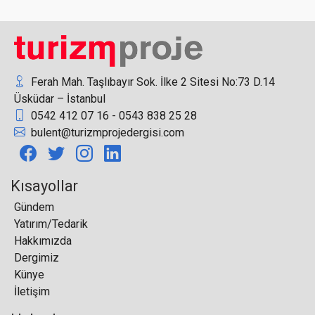
Sağlık Turizmi 2025’te 3 Milyar Dolar Eşiğini Aştı
Ferah Mah. Taşlıbayır Sok. İlke 2 Sitesi No:73 D.14
Üsküdar – İstanbul
0542 412 07 16 - 0543 838 25 28
bulent@turizmprojedergisi.com
Fas uçuş yasaklarını kaldırdı
Kısayollar
Gündem
Yatırım/Tedarik
İnteraktif gösterilerle çocuklara müzeleri
Hakkımızda
sevdiriyor
Dergimiz
Künye
İletişim