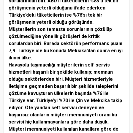
sorularından biri. ABD’li tüketicilerin %83’ü tek bir
görüşmenin yeterli olduğunu ifade ederken
Türkiye’deki tüketicilerin ise %76’sı tek bir
görüşmenin yeterli olduğu görüşünde.
Müşterilerin son temasta sorunlarının çözülüp
çözülmediğine yönelik görüşleri de kritik
sorulardan biri. Burada sektörün performans puanı
7,9. Türkiye ise bu konuda Meksika’dan sonra en iyi
ikinci ülke.
Havayolu taşımacılığı müşterilerin self-servis
hizmetleri başarılı bir şekilde kullanıp; memnun
olduğu sektörlerden biri. Müşteri hizmetleriyle
iletişime geçmeden başarılı bir şekilde taleplerini
çözüme kavuşturan ülkelerin başında %76 ile
Türkiye var. Türkiye’yi %70 ile Çin ve Meksika takip
ediyor. Öte yandan self servisi deneyen ve
başarısız olanların müşteri memnuniyeti oranı bu
servisi hiç kullanmayanlara göre daha düşük.
Müşteri memnuniyeti kullanılan kanallara göre de