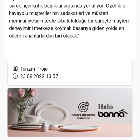
süreci için kritik başlıklar arasında yer alıyor
.
Özellikle
havayolu müşterilerinin sadakatleri ve müşteri
memnuniyetinin teste tâbi tutulduğu bir süreçte müşteri
deneyimini merkeze koymak başarıya giden yolda en
önemli anahtarlardan biri olacak.”
Sağlık Turizmi 2025’te 3 Milyar Dolar Eşiğini Aştı
Turizm Proje
23.08.2022 13:57
Fas uçuş yasaklarını kaldırdı