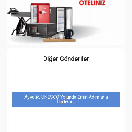
İnteraktif gösterilerle çocuklara müzeleri
sevdiriyor
Çeşme'de 2024’ü kötü geçiren turizmciler,
Diğer Gönderiler
2025'ten umutlu
Ayvalık, UNESCO Yolunda Emin Adımlarla
İlerliyor…