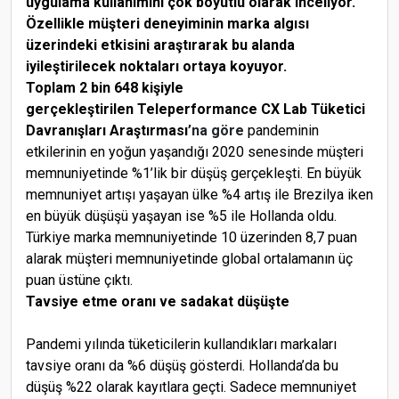
uygulama kullanımını çok boyutlu olarak inceliyor.
Özellikle müşteri deneyiminin marka algısı
üzerindeki etkisini araştırarak bu alanda
iyileştirilecek noktaları ortaya koyuyor.
Toplam 2 bin 648 kişiyle
gerçekleştirilen Teleperformance CX Lab Tüketici
Davranışları Araştırması
’na göre
pandeminin
etkilerinin en yoğun yaşandığı 2020 senesinde müşteri
memnuniyetinde %1’lik bir düşüş gerçekleşti. En büyük
memnuniyet artışı yaşayan ülke %4 artış ile Brezilya iken
en büyük düşüşü yaşayan ise %5 ile Hollanda oldu.
Türkiye marka memnuniyetinde 10 üzerinden 8,7 puan
alarak müşteri memnuniyetinde global ortalamanın üç
puan üstüne çıktı.
Tavsiye etme oranı ve sadakat düşüşte
Pandemi yılında tüketicilerin kullandıkları markaları
tavsiye oranı da %6 düşüş gösterdi. Hollanda’da bu
düşüş %22 olarak kayıtlara geçti. Sadece memnuniyet