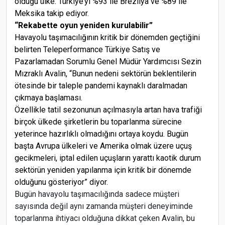
olduğu ülke. Türkiye’yi %93 ile Brezilya ve %89 ile
Meksika takip ediyor.
“Rekabette oyun yeniden kurulabilir”
Havayolu taşımacılığının kritik bir dönemden geçtiğini
belirten Teleperformance Türkiye Satış ve
Pazarlamadan Sorumlu Genel Müdür Yardımcısı Sezin
Mızraklı Avalin, “Bunun nedeni sektörün beklentilerin
ötesinde bir taleple pandemi kaynaklı daralmadan
çıkmaya başlaması.
Özellikle tatil sezonunun açılmasıyla artan hava trafiği
birçok ülkede şirketlerin bu toparlanma sürecine
yeterince hazırlıklı olmadığını ortaya koydu. Bugün
başta Avrupa ülkeleri ve Amerika olmak üzere uçuş
gecikmeleri, iptal edilen uçuşların yarattı kaotik durum
sektörün yeniden yapılanma için kritik bir dönemde
olduğunu gösteriyor” diyor.
Bugün havayolu taşımacılığında sadece müşteri
sayısında değil aynı zamanda müşteri deneyiminde
toparlanma ihtiyacı olduğuna dikkat çeken Avalin, bu