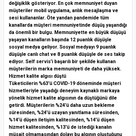
değişiklik gösteriyor. En çok memnuniyet duyan
müşteriler mobil uygulama, anlık mesajlaşma ve
sesi kullananlar. Öte yandan pandemide tüm
kanallarda müşteri memnuniyetinde düşüş yaşandığı
da önemli bir bulgu. Memnuniyette en büyük düşüşü
yaşayan kanalların başında 12 puanlık düşüşle
sosyal medya geliyor. Sosyal medyayı 9 puanlık
düşüşle canlı chat ve 8 puanlık düşüşle de ses takip
ediyor. Self servis’i başarılı bir şekilde kullanan
müşterilerin marka memnuniyeti de daha yüksek.
Hizmet kalite algısı düştü
Tüketicilerin %63’ü COVID-19 döneminde müşteri
hizmetleriyle yaşadığı deneyim kaynaklı markaya
yönelik hizmet kalite algısının da düştüğünü dile
getirdi. Müşterilerin %24’ü daha uzun bekleme
süresinden, %24’ü uzayan yanıtlama süresinden,
%14’ü düşen iletişim kalitesinden, %14’ü düşen
hizmet kalitesinden, %13’ü de istediği kanalın
müsait olmamasından dolayı bu algının oluştuğunu