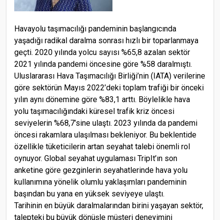
Havayolu taşımacılığı pandeminin başlangıcında
yaşadığı radikal daralma sonrası hızlı bir toparlanmaya
geçti. 2020 yılında yolcu sayısı %65,8 azalan sektör
2021 yılında pandemi öncesine göre %58 daralmıştı.
Uluslararası Hava Taşımacılığı Birliği’nin (IATA) verilerine
göre sektörün Mayıs 2022’deki toplam trafiği bir önceki
yılın aynı dönemine göre %83,1 arttı. Böylelikle hava
yolu taşımacılığındaki küresel trafik kriz öncesi
seviyelerin %68,7’sine ulaştı. 2023 yılında da pandemi
öncesi rakamlara ulaşılması bekleniyor. Bu beklentide
özellikle tüketicilerin artan seyahat talebi önemli rol
oynuyor. Global seyahat uygulaması TripIt’ın son
anketine göre gezginlerin seyahatlerinde hava yolu
kullanımına yönelik olumlu yaklaşımları pandeminin
başından bu yana en yüksek seviyeye ulaştı.
Tarihinin en büyük daralmalarından birini yaşayan sektör,
talepteki bu büyük dönüşle müşteri deneyimini