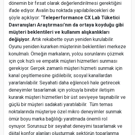
dönemin bir fırsat olarak değerlendirilmesi gerektiğini
ifade ediyor. Avalin bu noktada yapılabilecekleri de
şöyle açıklıyor: “
Teleperformance CX Lab Tüketici
Davranışları Araştırması’nın da ortaya koyduğu gibi
müşteri beklentileri ve kullanım alışkanlıkları
değişiyor.
Artık rekabette oyun yeniden kurulabilir.
Oyunu yeniden kurarken müşterinin beklentileri merkeze
konulmalı. Örneğin markaların, yolcu sorunlarını çözmek
için çok hızlı ve empatik müşteri hizmetleri sunması
gerekiyor. Gerçek zamanlı müşteri hizmeti sunmak için
kanal çeşitlemesine gidilebilir, sosyal kanallardan
yararlanılabilir. Seyahati daha eğlenceli hale getirecek
deneyimler tasarlamak için yolcuyla birebir iletişim
kurarak müşteri hizmetleri bir üst seviyeye taşınabilir ve
güçlü bir müşteri sadakati yaratılabilir. Tüm temas
noktalarında müşteriye özel mikro deneyimler sunmak
ömür boyu marka bağlılığı yaratmada önemli rol
oynuyor. Sorunsuz bir seyahat deneyimi tasarlamak ve
dijital konfor alanları oluşturmak sektörün toparlanma