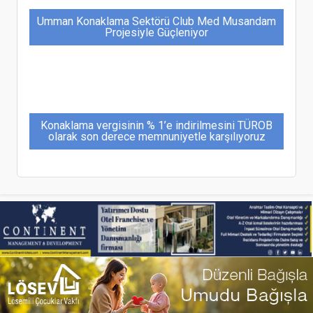
Umman Konaklama Sektörü Club Med Musandam
Projesiyle Güçleniyor
Konaklama vergisinin % 1’e indirilmesini TÜROB
olarak son derece memnuniyetle karşılıyoruz
TatilBudur Kurban Bayramı Tatil Taleplerini
Değerlendirdi