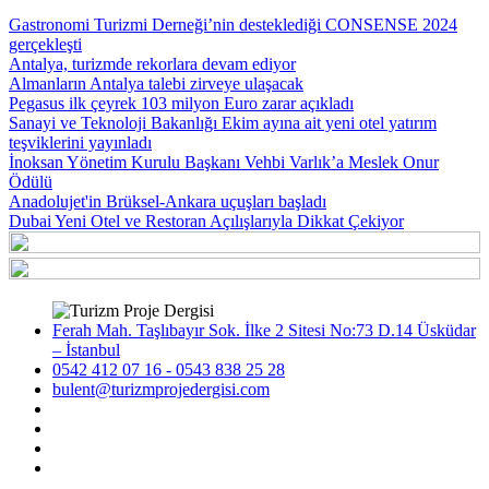
Gastronomi Turizmi Derneği’nin desteklediği CONSENSE 2024
gerçekleşti
Antalya, turizmde rekorlara devam ediyor
Almanların Antalya talebi zirveye ulaşacak
Pegasus ilk çeyrek 103 milyon Euro zarar açıkladı
Sanayi ve Teknoloji Bakanlığı Ekim ayına ait yeni otel yatırım
teşviklerini yayınladı
İnoksan Yönetim Kurulu Başkanı Vehbi Varlık’a Meslek Onur
Ödülü
Anadolujet'in Brüksel-Ankara uçuşları başladı
Dubai Yeni Otel ve Restoran Açılışlarıyla Dikkat Çekiyor
Ferah Mah. Taşlıbayır Sok. İlke 2 Sitesi No:73 D.14 Üsküdar
– İstanbul
0542 412 07 16 - 0543 838 25 28
bulent@turizmprojedergisi.com