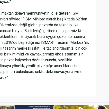
luyuz.”
 almaktan dolayı memnuniyetini dile getiren ISM
ları söyledi: “ISM Minibar olarak beş kıtada 62’den
 ülkemizde değil global pazarda da teknoloji ve
ından biriyiz. Bu liderliği getiren de şüphesiz ki
 beklentilerini anlayarak buna uygun çözümler sunma
kim 2018’de başladığımız ISMART Tasarım Merkezi’ni,
ı tasarım merkezi sıfatı ile taçlandırdığımız için çok
i birikimimizi ve kaynaklarımızı ekosistemimizin
n pazar ihtiyaçları doğrultusunda, özellikle
ltmaya yönelik; yenilikçi ve çığır açan fikirlerin
U
isiplinleri buluşturan, sektördeki inovasyona ivme
oruz.”