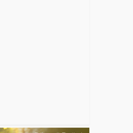
Erzurum uçuşları
Protel, Türkiye'deki Wyndham Grubu
otellerinin Opera Cloud geçişlerine
destek veriyor
Türkiye'nin Önde Gelen Otel Grupları
luslararası İstanbul Turizm Fuarı'nda
Buluşuyor
Rusya’dan havayolları için QR kodu