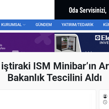
KURUMSAL
GÜNDEM
YATIRIM/TEDARİK
KÜ
 iştiraki ISM Minibar’ın 
Bakanlık Tescilini Aldı
U