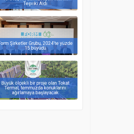
Teşviki Aldı
Form Şirketler Grubu, 2024’te yüzde
15 büyüdü
Büyük ölçekli bir proje olan Tokat
Termal, temmuzda konuklarını
ağırlamaya başlayacak
egasus’un, Moskova’dan Kayseri ve