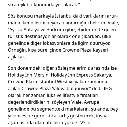
stratejik bir konumda yer alacak.”
Söz konusu markayla İs­tanbul’daki varlıklarını artır­
manın kendilerini heyecan­landırdığını belirten Viale,
“Ayrıca Antalya ve Bodrum gibi şehirler önde gelen
tu­ristik destinasyonlar olarak öne çıkarken, ülke
genelinde diğer lokasyonlara da ilgimiz sürüyor.
Örneğin, kısa süre içinde Crowne Plaza Kayse­ri
açılacak.
Son dönemdeki diğer sözleşmelerimiz ara­sında ise
Holiday Inn Mer­sin, Holiday Inn Express Sa­karya,
Crowne Plaza Istan­bul West ve yakın zamanda
açılan Crowne Plaza Yalova bulunuyor” dedi. IHG
ola­rak her zaman lüks ve lifesty­le fırsatları
değerlendirdik­lerini söyleyen Viale, Avru­pa
genelinde bu segmentteki markaların, şu anda, beş
yıl öncesine göre iki kat artış göstererek, inşaat
aşama­sında olan otellerin yüzde 22’sini