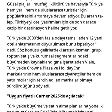
Güzel plajları, mutfağı, kültürü ve havasıyla Türkiye
hem yerli hem de uluslararası turistler için
popülaritesini artırma­ya devam ediyor. Bu artan ta­
lep, Türkiye’yi otel yatırımla­rı için de son derece
cazip bir destinasyon haline getiriyor.
Türkiye’de 2000’den fazla odayı temsil eden 12 yeni
otel anlaşmasının duyurulma­sı bunu ispatlıyor”
dedi. Söz konusu gelirlerdeki artışın kısmen, grup,
toptan satış ve kurumsal segmentlerindeki
büyümeden kaynaklandığına işaret eden Viale,
Türkiye’de Crowne Plaza ve Holiday Inn
markalarının hem uluslara­rası ziyaretçiler hem de
ya­tırımcılar için tercih edilen markalar olmayı
sürdürdü­ğünü söyledi.
“Uygun fiyatlı Garner 2025’de açılacak”
Türkiye’de büyüme ve satın alma planlarına yönelik
soru­muz üzerine Eric Viale, büyü­mek için yeni