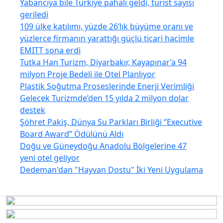
Yabancıya bile Türkiye pahalı geldi, turist sayısı
geriledi
109 ülke katılımı, yüzde 26’lık büyüme oranı ve
yüzlerce firmanın yarattığı güçlü ticari hacimle
EMITT sona erdi
Tutka Han Turizm, Diyarbakır, Kayapınar’a 94
milyon Proje Bedeli ile Otel Planlıyor
Plastik Soğutma Proseslerinde Enerji Verimliği
Gelecek Turizmde’den 15 yılda 2 milyon dolar
destek
Şöhret Pakiş, Dünya Su Parkları Birliği ‘’Executive
Board Award’’ Ödülünü Aldı
Doğu ve Güneydoğu Anadolu Bölgelerine 47
yeni otel geliyor
Dedeman'dan "Hayvan Dostu" İki Yeni Uygulama