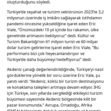
oluşturduğunu söyle­di.
Türkiye’de seyahat ve tu­rizm sektörünün 2023’te 3,2
milyonun üzerinde iş imkânı sağlayarak istihdamın
pan­demi öncesine yükseldiğine işaret eden Eric
Viale, “Önü­müzdeki 10 yıl içinde bu ra­kamın, ülke
genelinde art­masını bekliyoruz” dedi. Kül­tür ve
Turizm Bakanlığı’nın 61 milyon turist ve 60 milyar
dolar turizm gelirlerine işa­ret eden Eric Viale, “Bu
per­formans bizi çok heyecan­landırıyor ve
Türkiye’de da­ha büyümeyi hedefliyoruz” dedi.
Akdeniz çanağı değer­lendirildiğinde, Türkiye’yi nasıl
gördüklerine yönelik bir soru üzerine Eric Vale, şu
yanıtı verdi: “Akdeniz, köklü bir turizm destinasyonu
ve konaklama talepleri artmaya devam ediyor. IHG
için Tür­kiye, son yıllarda sergilediği etkileyici turizm
büyümesi sayesinde Akdeniz bölgesin­de kilit bir
pazar konumun­da.” Avrupa, Ortadoğu, Afrika
(EMEA) bölgesinde doluluk oranlarında yıl bazında