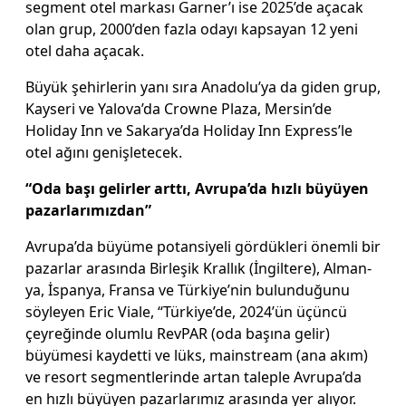
seg­ment otel markası Garner’ı ise 2025’de açacak
olan grup, 2000’den fazla odayı kap­sayan 12 yeni
otel daha aça­cak.
Büyük şehirlerin yanı sı­ra Anadolu’ya da giden grup,
Kayseri ve Yalova’da Crow­ne Plaza, Mersin’de
Holiday Inn ve Sakarya’da Holiday Inn Express’le
otel ağını ge­nişletecek.
“Oda başı gelirler arttı, Avrupa’da hızlı büyüyen
pazarlarımızdan”
Avrupa’da büyüme potan­siyeli gördükleri önemli bir
pazarlar arasında Birleşik Krallık (İngiltere), Alman­
ya, İspanya, Fransa ve Tür­kiye’nin bulunduğunu
söyle­yen Eric Viale, “Türkiye’de, 2024’ün üçüncü
çeyreğin­de olumlu RevPAR (oda ba­şına gelir)
büyümesi kaydet­ti ve lüks, mainstream (ana akım)
ve resort segmentle­rinde artan taleple Avrupa’da
en hızlı büyüyen pazarları­mız arasında yer alıyor.