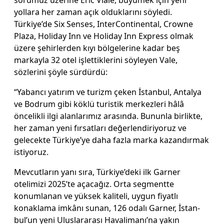
yollara her za­man açık olduklarını söyledi.
Türkiye’de Six Senses, Inter­Continental, Crowne
Plaza, Holiday Inn ve Holiday Inn Express olmak
üzere şehir­lerden kıyı bölgelerine kadar beş
markayla 32 otel işlettik­lerini söyleyen Vale,
sözlerini şöyle sürdürdü:
“Yabancı yatırım ve turizm çeken İstanbul, Antalya
ve Bodrum gibi köklü turistik merkezleri hâlâ
öncelikli ilgi alanlarımız arasında. Bunun­la birlikte,
her zaman yeni fır­satları değerlendiriyoruz ve
gelecekte Türkiye’ye daha fazla marka kazandırmak
is­tiyoruz.
Mevcutların yanı sı­ra, Türkiye’deki ilk Garner
otelimizi 2025’te açacağız. Orta segmentte
konumlanan ve yüksek kaliteli, uygun fi­yatlı
konaklama imkânı su­nan, 126 odalı Garner, İstan­
bul’un yeni Uluslararası Ha­valimanı’na yakın