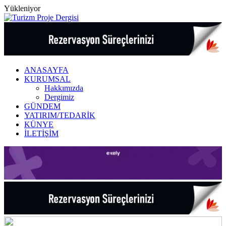
Yükleniyor
ANASAYFA
KURUMSAL
Hakkımızda
Dergimiz
GÜNDEM
YATIRIM/TEDARİK
KÜNYE
İLETİŞİM