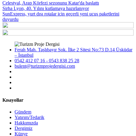
Celestyal, Arap Körfezi sezonunu Katar'da başlattı
Sirha Lyon, 40. Yılını kutlamaya hazırlanıyor
SunExpress, yurt dışı rotalar için geçerli yeni uçuş paketlerini
duyurdu
Ferah Mah. Taşlıbayır Sok. İlke 2 Sitesi No:73 D.14 Üsküdar
– İstanbul
0542 412 07 16 - 0543 838 25 28
bulent@turizmprojedergisi.com
Kısayollar
Gündem
Yatırım/Tedarik
Hakkımızda
Dergimiz
Künye