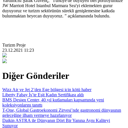
Yardımcısı Şafak Güvenç, “Türkiye'de büyüyen otel portföyümüze
JW Marriott Hotel Istanbul Marmara Sea'yi eklemekten gurur
duyuyoruz ve turizm sektörünün sürekli genişlemesine katkıda
bulunmaktan heyecan duyuyoruz. ” açıklamasında bulundu.
Turizm Proje
23.12.2021 11:23
Diğer Gönderiler
Wizz Air ve Jet 2’den Ege bölgesi için kötü haber
Liberty Fabay İş’te Eşit Kadın Sertifikası aldı
BMS Design Center, 40.yıl kutlamaları kapsamında yeni
koleksiyonlarını tanıttı
T-One, Global Gastroekonomi Zirvesi’nde gastronomi dünyasının
geleceğine ilham vermeye hazırlanıyor
Daikin ASTRA ile Dünyanın Dört Bir Yanına Aynı Kaliteyi
Sunuyor