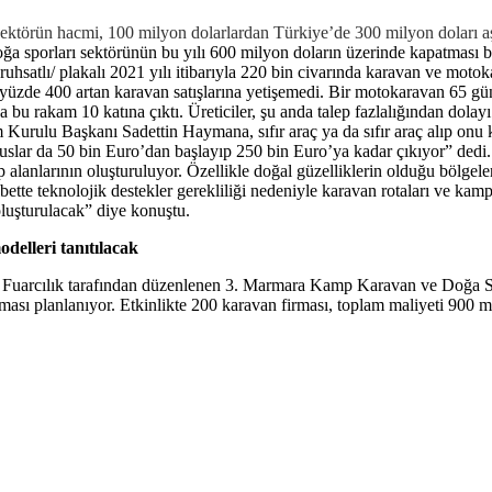
 Sektörün hacmi, 100 milyon dolarlardan Türkiye’de 300 milyon doları a
 sporları sektörünün bu yılı 600 milyon doların üzerinde kapatması bekl
 ruhsatlı/ plakalı 2021 yılı itibarıyla 220 bin civarında karavan ve mo
r, yüzde 400 artan karavan satışlarına yetişemedi. Bir motokaravan 65 g
bu rakam 10 katına çıktı. Üreticiler, şu anda talep fazlalığından dolayı
 Kurulu Başkanı Sadettin Haymana, sıfır araç ya da sıfır araç alıp onu
houslar da 50 bin Euro’dan başlayıp 250 bin Euro’ya kadar çıkıyor” dedi
lanlarının oluşturuluyor. Özellikle doğal güzelliklerin olduğu bölgeler
 elbette teknolojik destekler gerekliliği nedeniyle karavan rotaları ve k
uşturulacak” diye konuştu.
elleri tanıtılacak
 Fuarcılık tarafından düzenlenen 3. Marmara Kamp Karavan ve Doğa Spor
lması planlanıyor. Etkinlikte 200 karavan firması, toplam maliyeti 900 mi