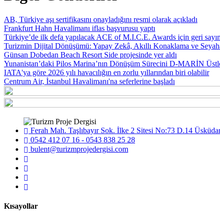
AB, Türkiye aşı sertifikasını onayladığını resmi olarak açıkladı
Frankfurt Hahn Havalimanı iflas başvurusu yaptı
Türkiye’de ilk defa yapılacak ACE of M.I.C.E. Awards için geri sayı
Turizmin Dijital Dönüşümü: Yapay Zekâ, Akıllı Konaklama ve Seyah
Günsan Dobedan Beach Resort Side projesinde yer aldı
Yunanistan’daki Pilos Marina’nın Dönüşüm Sürecini D-MARİN Üstl
IATA'ya göre 2026 yılı havacılığın en zorlu yıllarından biri olabilir
Centrum Air, İstanbul Havalimanı'na seferlerine başladı
Ferah Mah. Taşlıbayır Sok. İlke 2 Sitesi No:73 D.14 Üsküdar
0542 412 07 16 - 0543 838 25 28
bulent@turizmprojedergisi.com
Kısayollar