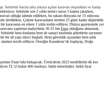
ştı. Sektörün hacmi arka arkaya açılan karavan otoparkları ve kamp
eniyor. Sektörde son 2 yılda üretici sayısı 5 katına çıkarken,
tokaravan olduğu tahmin edilirken, bu rakam dünyada ise 15 milyona
ünde üretilirken, Çekme karavanların üretimi 25 güne kadar düşürüldü.
 bir karavanın en erken 1 yılda teslim ediliyor. Dünya gazetesinde yer
 karavana yaptırma maliyetinin 30-35 bin
Euro
olduğunu aktararak,
. Sektörde hem kiralama hem de sanayi tarafında şirketlerin sayısının
de bir alt yapı süreci başladı. Hem güvenlik açısından hem artık
amp alanları tercih ediliyor. Örneğin Karadeniz’de başlayıp, Doğu
ları Fuarı’nda buluşacak. Üreticilerin 2023 modellerini ilk kez
lyon TL’yi bulan 400 markayı, farklı teknolojiler, farklı fiyat