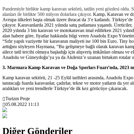
Pandemiyle birlikte kamp karavan sektörü, tatilin yeni gözdesi oldu.
alanları ile birlikte 500 milyon dolarlara çıkıyor.
Kamp, Karavan ve doğa
Avrupa ülkeleri başta olmak üzere ihracat da 3’e katlandı. Türkiye’de
çıkıyor. Karavanlarda 2021 yılında satış patlaması yaşandı. Üreticile
2020 yılında 3 bin karavan ve motokaravan imal edilirken 2021 yılında 
alan habere göre, fiyatlar hakkında bilgi veren Anadolu Expo Yönetim
“Sıfır yapılı vaziyette bir karavanın maliyeti ise 100 bin Euro. Tiny 
arttığını söyleyen Haymana, “Bu gelişmeye bağlı olarak karavan kamp a
ailece tatil tercihi olmaya başladığı için alışveriş imkânları olması ve
Anadolu ve Güneydoğu’ya ya da Akdeniz’e uzanan birtakım rotalar ol
3. Marmara Kamp Karavan ve Doğa Sporları Fuarı’nda, 2023 mod
Kamp karavan sektörü, 21 -25 Eylül tarihleri arasında, Anadolu Expo
tanıtacağı fuarda karavanlar, çadırlar, tekne ve motor yatların da yer a
aralıkları ve yeni trendlerle Türkiye’de ilk kez görücüye çıkaracak.
Turizm Proje
05.08.2022 11:13
Diğer Gönderiler