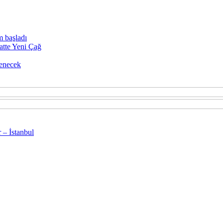
m başladı
atte Yeni Çağ
enecek
 – İstanbul