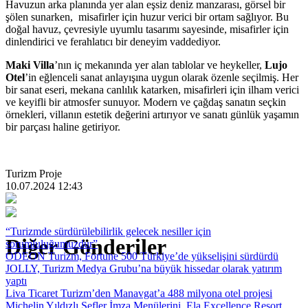
Havuzun arka planında yer alan eşsiz deniz manzarası, görsel bir
şölen sunarken, misafirler için huzur verici bir ortam sağlıyor. Bu
doğal havuz, çevresiyle uyumlu tasarımı sayesinde, misafirler için
dinlendirici ve ferahlatıcı bir deneyim vaddediyor.
Maki Villa
’nın iç mekanında yer alan tablolar ve heykeller,
Lujo
Otel
’in eğlenceli sanat anlayışına uygun olarak özenle seçilmiş. Her
bir sanat eseri, mekana canlılık katarken, misafirleri için ilham verici
ve keyifli bir atmosfer sunuyor. Modern ve çağdaş sanatın seçkin
örnekleri, villanın estetik değerini artırıyor ve sanatı günlük yaşamın
bir parçası haline getiriyor.
Turizm Proje
10.07.2024 12:43
“Turizmde sürdürülebilirlik gelecek nesiller için
Diğer Gönderiler
sorumluluğumuzdur”
ODEON Turizm, Fortune 500 Türkiye’de yükselişini sürdürdü
JOLLY, Turizm Medya Grubu’na büyük hissedar olarak yatırım
yaptı
Liva Ticaret Turizm’den Manavgat’a 488 milyona otel projesi
Michelin Yıldızlı Şefler İmza Menülerini, Ela Excellence Resort