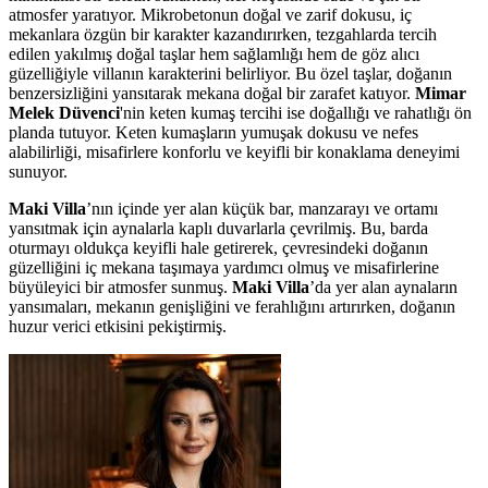
atmosfer yaratıyor. Mikrobetonun doğal ve zarif dokusu, iç
mekanlara özgün bir karakter kazandırırken, tezgahlarda tercih
edilen yakılmış doğal taşlar hem sağlamlığı hem de göz alıcı
güzelliğiyle villanın karakterini belirliyor. Bu özel taşlar, doğanın
benzersizliğini yansıtarak mekana doğal bir zarafet katıyor.
Mimar
Melek Düvenci
'nin keten kumaş tercihi ise doğallığı ve rahatlığı ön
planda tutuyor. Keten kumaşların yumuşak dokusu ve nefes
alabilirliği, misafirlere konforlu ve keyifli bir konaklama deneyimi
sunuyor.
Maki Villa
’nın içinde yer alan küçük bar, manzarayı ve ortamı
yansıtmak için aynalarla kaplı duvarlarla çevrilmiş. Bu, barda
oturmayı oldukça keyifli hale getirerek, çevresindeki doğanın
güzelliğini iç mekana taşımaya yardımcı olmuş ve misafirlerine
büyüleyici bir atmosfer sunmuş.
Maki Villa
’da yer alan aynaların
yansımaları, mekanın genişliğini ve ferahlığını artırırken, doğanın
huzur verici etkisini pekiştirmiş.