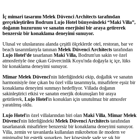
İç mimari tasarımı Melek Düvenci Architects tarafından
gerçekleştirilen Bodrum Lujo Hotel bünyesindeki “Maki Villa”,
doğanın huzurunu ve sanatın enerjisini bir araya getirerek
benzersiz bir konaklama deneyimi sunuyor.
Ulusal ve uluslararası alanda çeşitli ölçeklerde otel, restoran, bar ve
beach tasarımlarıyla tanınan
Melek Düvenci Architects
tarafından
Lujo Hotel’de
tasarlanan
Maki Villa,
Bodrum'un sakin ve özel
atmosferiyle öne çıkan Güvercinlik Koyu'nda doğayla iç içe, lüks
bir konaklama deneyimi sunuyor.
Mimar Melek Düvenci
'nin liderliğindeki ekip, doğallık ve sanatın
harmonisiyle öne çıkan bu özel villa tasarımıyla, misafirlere eşsiz bir
konaklama deneyimi sunmayı hedefliyor. Villada doğanın
sakinleştirici etkisi ve sanatın enerjik dokunuşları bir araya
getirilerek,
Lujo Hotel
'in konukları için unutulmaz bir atmosfer
yaratılmış oldu.
Lujo Hotel
'in özel villalarından biri olan
Maki Villa
,
Mimar Melek
Düvenci
'nin liderliğindeki
Melek Düvenci Architects
tarafından
tasarlanarak misafirlere benzersiz bir konaklama deneyimi sunuyor.
Villa, zemin ve tavanlarda kullanılan mikrobeton ile modern ve
minimalist bir estetik sunarken, her köşesinde sade ve şık bir