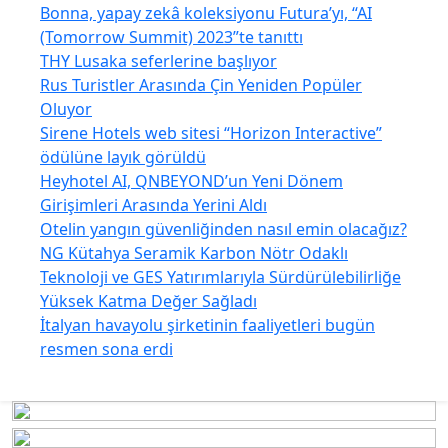
Bonna, yapay zekâ koleksiyonu Futura’yı, “AI
(Tomorrow Summit) 2023”te tanıttı
THY Lusaka seferlerine başlıyor
Rus Turistler Arasında Çin Yeniden Popüler
Oluyor
Sirene Hotels web sitesi “Horizon Interactive”
ödülüne layık görüldü
Heyhotel AI, QNBEYOND’un Yeni Dönem
Girişimleri Arasında Yerini Aldı
Otelin yangın güvenliğinden nasıl emin olacağız?
NG Kütahya Seramik Karbon Nötr Odaklı
Teknoloji ve GES Yatırımlarıyla Sürdürülebilirliğe
Yüksek Katma Değer Sağladı
İtalyan havayolu şirketinin faaliyetleri bugün
resmen sona erdi