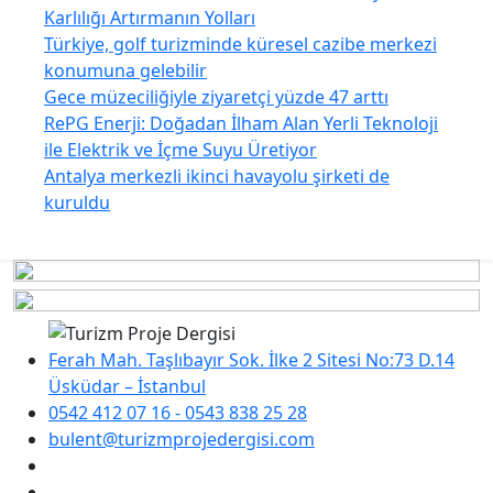
Karlılığı Artırmanın Yolları
Türkiye, golf turizminde küresel cazibe merkezi
konumuna gelebilir
Gece müzeciliğiyle ziyaretçi yüzde 47 arttı
RePG Enerji: Doğadan İlham Alan Yerli Teknoloji
ile Elektrik ve İçme Suyu Üretiyor
Antalya merkezli ikinci havayolu şirketi de
kuruldu
Ferah Mah. Taşlıbayır Sok. İlke 2 Sitesi No:73 D.14
Üsküdar – İstanbul
0542 412 07 16 - 0543 838 25 28
bulent@turizmprojedergisi.com