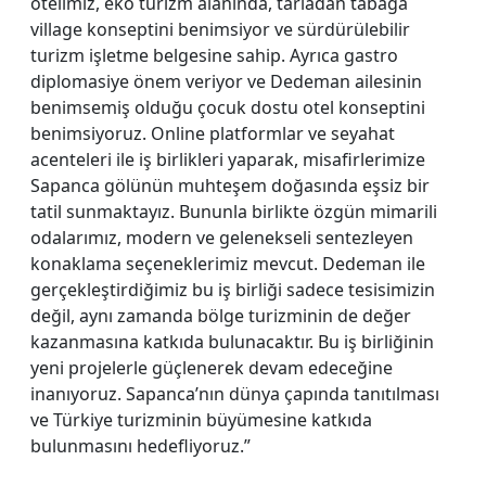
otelimiz, eko turizm alanında, tarladan tabağa
village konseptini benimsiyor ve sürdürülebilir
turizm işletme belgesine sahip. Ayrıca gastro
diplomasiye önem veriyor ve Dedeman ailesinin
benimsemiş olduğu çocuk dostu otel konseptini
benimsiyoruz. Online platformlar ve seyahat
acenteleri ile iş birlikleri yaparak, misafirlerimize
Sapanca gölünün muhteşem doğasında eşsiz bir
tatil sunmaktayız. Bununla birlikte özgün mimarili
odalarımız, modern ve gelenekseli sentezleyen
konaklama seçeneklerimiz mevcut. Dedeman ile
gerçekleştirdiğimiz bu iş birliği sadece tesisimizin
değil, aynı zamanda bölge turizminin de değer
kazanmasına katkıda bulunacaktır. Bu iş birliğinin
yeni projelerle güçlenerek devam edeceğine
inanıyoruz. Sapanca’nın dünya çapında tanıtılması
ve Türkiye turizminin büyümesine katkıda
bulunmasını hedefliyoruz.”