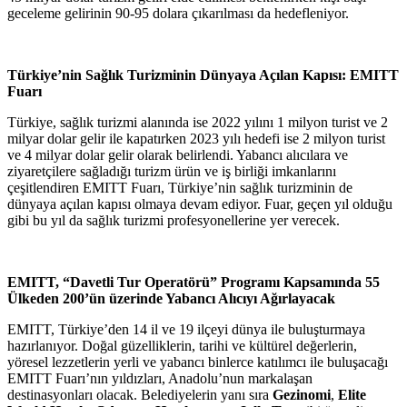
geceleme gelirinin 90-95 dolara çıkarılması da hedefleniyor.
Türkiye’nin Sağlık Turizminin Dünyaya Açılan Kapısı: EMITT
Fuarı
Türkiye, sağlık turizmi alanında ise 2022 yılını 1 milyon turist ve 2
milyar dolar gelir ile kapatırken 2023 yılı hedefi ise 2 milyon turist
ve 4 milyar dolar gelir olarak belirlendi. Yabancı alıcılara ve
ziyaretçilere sağladığı turizm ürün ve iş birliği imkanlarını
çeşitlendiren EMITT Fuarı, Türkiye’nin sağlık turizminin de
dünyaya açılan kapısı olmaya devam ediyor. Fuar, geçen yıl olduğu
gibi bu yıl da sağlık turizmi profesyonellerine yer verecek.
EMITT, “Davetli Tur Operatörü” Programı Kapsamında 55
Ülkeden 200’ün üzerinde Yabancı Alıcıyı Ağırlayacak
EMITT, Türkiye’den 14 il ve 19 ilçeyi dünya ile buluşturmaya
hazırlanıyor. Doğal güzelliklerin, tarihi ve kültürel değerlerin,
yöresel lezzetlerin yerli ve yabancı binlerce katılımcı ile buluşacağı
EMITT Fuarı’nın yıldızları, Anadolu’nun markalaşan
destinasyonları olacak. Belediyelerin yanı sıra
Gezinomi
,
Elite