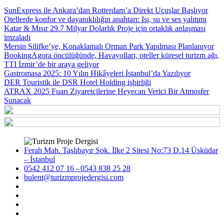
SunExpress ile Ankara’dan Rotterdam’a Direkt Uçuşlar Başlıyor
Otellerde konfor ve dayanıklılığın anahtarı: Isı, su ve ses yalıtımı
Katar & Mısır 29.7 Milyar Dolarlık Proje için ortaklık anlaşması
imzaladı
Mersin Silifke’ye, Konaklamalı Orman Park Yapılması Planlanıyor
BookingAgora öncülüğünde, Havayolları, oteller küresel turizm ağı,
TTI İzmir’de bir araya geliyor
Gastromasa 2025: 10 Yılın Hikâyeleri İstanbul’da Yazılıyor
DER Touristik ile DSR Hotel Holding işbirliği
ATRAX 2025 Fuarı Ziyaretçilerine Heyecan Verici Bir Atmosfer
Sunacak
Ferah Mah. Taşlıbayır Sok. İlke 2 Sitesi No:73 D.14 Üsküdar
– İstanbul
0542 412 07 16 - 0543 838 25 28
bulent@turizmprojedergisi.com