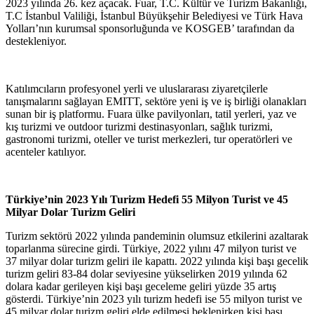
2023 yılında 26. kez açacak. Fuar, T.C. Kültür ve Turizm Bakanlığı,
T.C İstanbul Valiliği, İstanbul Büyükşehir Belediyesi ve Türk Hava
Yolları’nın kurumsal sponsorluğunda ve KOSGEB’ tarafından da
destekleniyor.
Katılımcıların profesyonel yerli ve uluslararası ziyaretçilerle
tanışmalarını sağlayan EMITT, sektöre yeni iş ve iş birliği olanakları
sunan bir iş platformu. Fuara ülke pavilyonları, tatil yerleri, yaz ve
kış turizmi ve outdoor turizmi destinasyonları, sağlık turizmi,
gastronomi turizmi, oteller ve turist merkezleri, tur operatörleri ve
acenteler katılıyor.
Türkiye’nin 2023 Yılı Turizm Hedefi 55 Milyon Turist ve 45
Milyar Dolar Turizm Geliri
Turizm sektörü 2022 yılında pandeminin olumsuz etkilerini azaltarak
toparlanma sürecine girdi. Türkiye, 2022 yılını 47 milyon turist ve
37 milyar dolar turizm geliri ile kapattı. 2022 yılında kişi başı gecelik
turizm geliri 83-84 dolar seviyesine yükselirken 2019 yılında 62
dolara kadar gerileyen kişi başı geceleme geliri yüzde 35 artış
gösterdi. Türkiye’nin 2023 yılı turizm hedefi ise 55 milyon turist ve
45 milyar dolar turizm geliri elde edilmesi beklenirken kişi başı