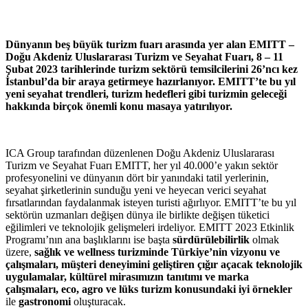
Dünyanın beş büyük turizm fuarı arasında yer alan EMITT –
Doğu Akdeniz Uluslararası Turizm ve Seyahat Fuarı, 8 – 11
Şubat 2023 tarihlerinde turizm sektörü temsilcilerini 26’ncı kez
İstanbul’da bir araya getirmeye hazırlanıyor. EMITT’te bu yıl
yeni seyahat trendleri, turizm hedefleri gibi turizmin geleceği
hakkında birçok önemli konu masaya yatırılıyor.
ICA Group tarafından düzenlenen Doğu Akdeniz Uluslararası
Turizm ve Seyahat Fuarı EMITT, her yıl 40.000’e yakın sektör
profesyonelini ve dünyanın dört bir yanındaki tatil yerlerinin,
seyahat şirketlerinin sunduğu yeni ve heyecan verici seyahat
fırsatlarından faydalanmak isteyen turisti ağırlıyor. EMITT’te bu yıl
sektörün uzmanları değişen dünya ile birlikte değişen tüketici
eğilimleri ve teknolojik gelişmeleri irdeliyor. EMITT 2023 Etkinlik
Programı’nın ana başlıklarını ise başta
sürdürülebilirlik
olmak
üzere,
sağlık
ve wellness turizminde
Türkiye’nin vizyonu ve
çalışmaları, müşteri deneyimini geliştiren çığır açacak teknolojik
uygulamalar, kültürel mirasımızın tanıtımı ve marka
çalışmaları, eco, agro ve lüks turizm konusundaki iyi örnekler
ile
gastronomi
oluşturacak.