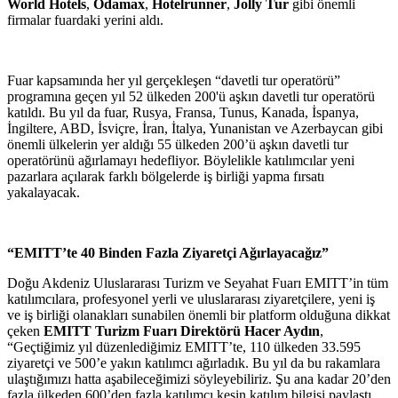
World Hotels
,
Odamax
,
Hotelrunner
,
Jolly Tur
gibi önemli
firmalar fuardaki yerini aldı.
Fuar kapsamında her yıl gerçekleşen “davetli tur operatörü”
programına geçen yıl 52 ülkeden 200'ü aşkın davetli tur operatörü
katıldı. Bu yıl da fuar, Rusya, Fransa, Tunus, Kanada, İspanya,
İngiltere, ABD, İsviçre, İran, İtalya, Yunanistan ve Azerbaycan gibi
önemli ülkelerin yer aldığı 55 ülkeden 200’ü aşkın davetli tur
operatörünü ağırlamayı hedefliyor. Böylelikle katılımcılar yeni
pazarlara açılarak farklı bölgelerde iş birliği yapma fırsatı
yakalayacak.
“EMITT’te 40 Binden Fazla Ziyaretçi Ağırlayacağız”
Doğu Akdeniz Uluslararası Turizm ve Seyahat Fuarı EMITT’in tüm
katılımcılara, profesyonel yerli ve uluslararası ziyaretçilere, yeni iş
ve iş birliği olanakları sunabilen önemli bir platform olduğuna dikkat
çeken
EMITT Turizm Fuarı Direktörü Hacer Aydın
,
“Geçtiğimiz yıl düzenlediğimiz EMITT’te, 110 ülkeden 33.595
ziyaretçi ve 500’e yakın katılımcı ağırladık. Bu yıl da bu rakamlara
ulaştığımızı hatta aşabileceğimizi söyleyebiliriz. Şu ana kadar 20’den
fazla ülkeden 600’den fazla katılımcı kesin katılım bilgisi paylaştı.