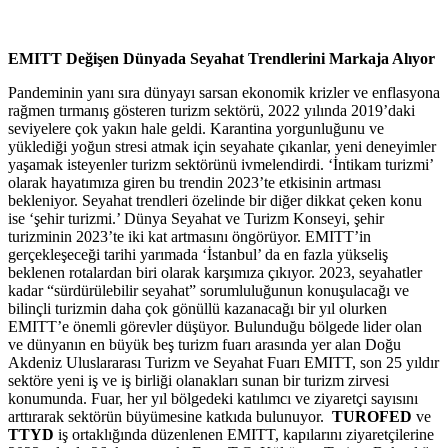
EMITT Değişen Dünyada Seyahat Trendlerini Markaja Alıyor
Pandeminin yanı sıra dünyayı sarsan ekonomik krizler ve enflasyona
rağmen tırmanış gösteren turizm sektörü, 2022 yılında 2019’daki
seviyelere çok yakın hale geldi. Karantina yorgunluğunu ve
yüklediği yoğun stresi atmak için seyahate çıkanlar, yeni deneyimler
yaşamak isteyenler turizm sektörünü ivmelendirdi. ‘İntikam turizmi’
olarak hayatımıza giren bu trendin 2023’te etkisinin artması
bekleniyor. Seyahat trendleri özelinde bir diğer dikkat çeken konu
ise ‘şehir turizmi.’ Dünya Seyahat ve Turizm Konseyi, şehir
turizminin 2023’te iki kat artmasını öngörüyor. EMITT’in
gerçekleşeceği tarihi yarımada ‘İstanbul’ da en fazla yükseliş
beklenen rotalardan biri olarak karşımıza çıkıyor. 2023, seyahatler
kadar “sürdürülebilir seyahat” sorumluluğunun konuşulacağı ve
bilinçli turizmin daha çok gönüllü kazanacağı bir yıl olurken
EMITT’e önemli görevler düşüyor. Bulunduğu bölgede lider olan
ve dünyanın en büyük beş turizm fuarı arasında yer alan Doğu
Akdeniz Uluslararası Turizm ve Seyahat Fuarı EMITT, son 25 yıldır
sektöre yeni iş ve iş birliği olanakları sunan bir turizm zirvesi
konumunda. Fuar, her yıl bölgedeki katılımcı ve ziyaretçi sayısını
arttırarak sektörün büyümesine katkıda bulunuyor.
TUROFED
ve
TTYD
iş ortaklığında düzenlenen EMITT, kapılarını ziyaretçilerine