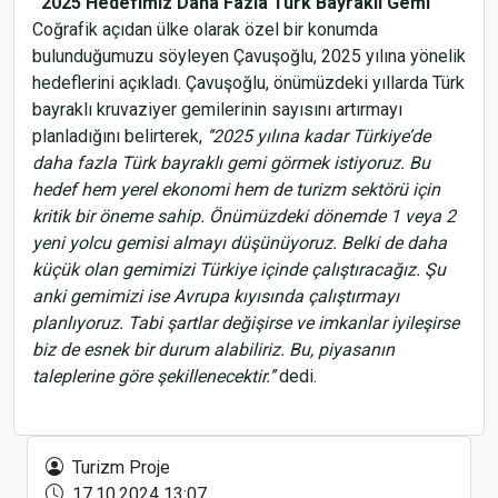
‘‘2025 Hedefimiz Daha Fazla Türk Bayraklı Gemi’’
Coğrafik açıdan ülke olarak özel bir konumda
bulunduğumuzu söyleyen Çavuşoğlu, 2025 yılına yönelik
hedeflerini açıkladı. Çavuşoğlu, önümüzdeki yıllarda Türk
bayraklı kruvaziyer gemilerinin sayısını artırmayı
planladığını belirterek,
‘‘2025 yılına kadar Türkiye’de
daha fazla Türk bayraklı gemi görmek istiyoruz. Bu
hedef hem yerel ekonomi hem de turizm sektörü için
kritik bir öneme sahip. Önümüzdeki dönemde 1 veya 2
yeni yolcu gemisi almayı düşünüyoruz. Belki de daha
küçük olan gemimizi Türkiye içinde çalıştıracağız. Şu
anki gemimizi ise Avrupa kıyısında çalıştırmayı
planlıyoruz. Tabi şartlar değişirse ve imkanlar iyileşirse
biz de esnek bir durum alabiliriz. Bu, piyasanın
taleplerine göre şekillenecektir.’’
dedi.
İnoksan’ın İnosmart Fırını IBAKTECH’de Yoğun İlgi
Gördü
Turizm Proje
17.10.2024 13:07