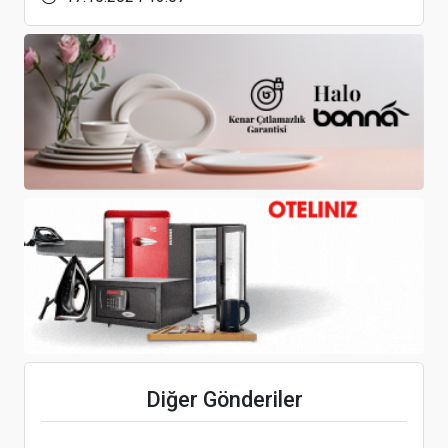
Form MHI Klima Sistemleri’nde 4 yeni üst düzey
atama
Accor Grubu’nda yeni atama
Excellence Resort Belek, Plant Era projesi
kapsamında sürdürülebilirliğe katkı sağlıyor
Diğer Gönderiler