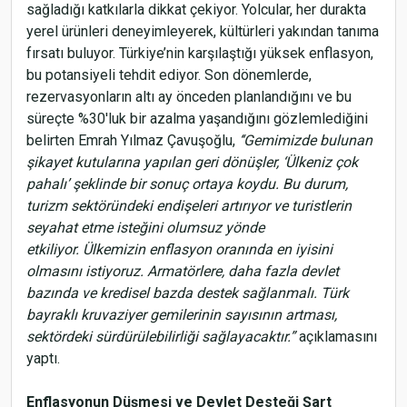
sağladığı katkılarla dikkat çekiyor. Yolcular, her durakta
yerel ürünleri deneyimleyerek, kültürleri yakından tanıma
fırsatı buluyor. Türkiye’nin karşılaştığı yüksek enflasyon,
bu potansiyeli tehdit ediyor. Son dönemlerde,
rezervasyonların altı ay önceden planlandığını ve bu
süreçte %30'luk bir azalma yaşandığını gözlemlediğini
belirten Emrah Yılmaz Çavuşoğlu,
‘‘Gemimizde bulunan
şikayet kutularına yapılan geri dönüşler, ‘Ülkeniz çok
pahalı’ şeklinde bir sonuç ortaya koydu. Bu durum,
turizm sektöründeki endişeleri artırıyor ve turistlerin
seyahat etme isteğini olumsuz yönde
etkiliyor. Ülkemizin enflasyon oranında en iyisini
olmasını istiyoruz. Armatörlere, daha fazla devlet
bazında ve kredisel bazda destek sağlanmalı. Türk
bayraklı kruvaziyer gemilerinin sayısının artması,
sektördeki sürdürülebilirliği sağlayacaktır.”
açıklamasını
yaptı.
Enflasyonun Düşmesi ve Devlet Desteği Şart