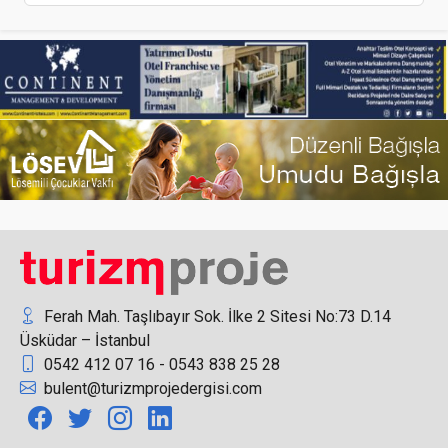
Kocaeli, Kartepe’ye 195 milyona yeni otel geliyor
İnoksan’ın İnosmart Fırını IBAKTECH’de Yoğun İlgi
Gördü
Ferah Mah. Taşlıbayır Sok. İlke 2 Sitesi No:73 D.14
Üsküdar – İstanbul
0542 412 07 16 - 0543 838 25 28
Form MHI Klima Sistemleri’nde 4 yeni üst düzey
bulent@turizmprojedergisi.com
atama