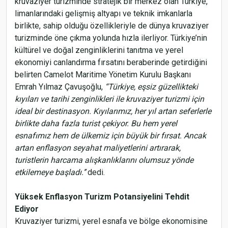
kruvaziyer turizminde stratejik bir merkez olan Türkiye,
limanlarındaki gelişmiş altyapı ve teknik imkanlarla
birlikte, sahip olduğu özellikleriyle de dünya kruvaziyer
turizminde öne çıkma yolunda hızla ilerliyor. Türkiye’nin
kültürel ve doğal zenginliklerini tanıtma ve yerel
ekonomiyi canlandırma fırsatını beraberinde getirdiğini
belirten Camelot Maritime Yönetim Kurulu Başkanı
Emrah Yılmaz Çavuşoğlu,
“Türkiye, eşsiz güzellikteki
kıyıları ve tarihi zenginlikleri ile kruvaziyer turizmi için
ideal bir destinasyon. Kıyılarımız, her yıl artan seferlerle
birlikte daha fazla turist çekiyor. Bu hem yerel
esnafımız hem de ülkemiz için büyük bir fırsat. Ancak
artan enflasyon seyahat maliyetlerini artırarak,
turistlerin harcama alışkanlıklarını olumsuz yönde
etkilemeye başladı.’’
dedi.
Yüksek Enflasyon Turizm Potansiyelini Tehdit
Ediyor
Kruvaziyer turizmi, yerel esnafa ve bölge ekonomisine