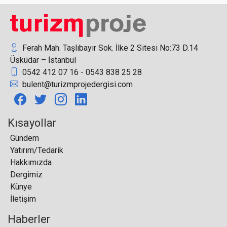
Paskalya Tatil Döneminde Türkiye’ye İlgi
SunExpress, 680 Bin Yolcu Taşıdı
Ferah Mah. Taşlıbayır Sok. İlke 2 Sitesi No:73 D.14
Üsküdar – İstanbul
0542 412 07 16 - 0543 838 25 28
CABA İnşaat Enerji Turizm’in, İstanbul, Fatih’e
bulent@turizmprojedergisi.com
planladığı otel için ÇED süreci başladı
Kısayollar
Gündem
Yatırım/Tedarik
Uzay turizmi raporuna göre konaklama 9.5 milyon
Hakkımızda
dolardan başlayacak
Dergimiz
Künye
İletişim
Haberler