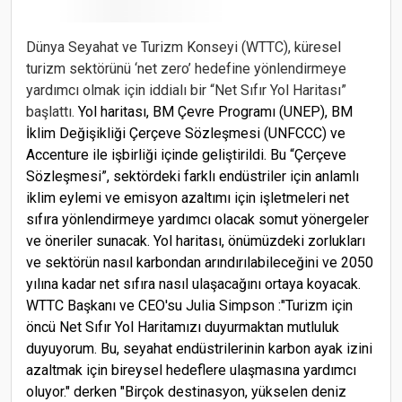
Dünya Seyahat ve Turizm Konseyi (WTTC), küresel
turizm sektörünü ‘net zero’ hedefine yönlendirmeye
yardımcı olmak için iddialı bir “Net Sıfır Yol Haritası”
başlattı.
Yol haritası, BM Çevre Programı (UNEP), BM
İklim Değişikliği Çerçeve Sözleşmesi (UNFCCC) ve
Accenture ile işbirliği içinde geliştirildi. Bu “Çerçeve
Sözleşmesi”, sektördeki farklı endüstriler için anlamlı
iklim eylemi ve emisyon azaltımı için işletmeleri net
sıfıra yönlendirmeye yardımcı olacak somut yönergeler
ve öneriler sunacak. Yol haritası, önümüzdeki zorlukları
ve sektörün nasıl karbondan arındırılabileceğini ve 2050
yılına kadar net sıfıra nasıl ulaşacağını ortaya koyacak.
WTTC Başkanı ve CEO'su Julia Simpson :"Turizm için
öncü Net Sıfır Yol Haritamızı duyurmaktan mutluluk
duyuyorum. Bu, seyahat endüstrilerinin karbon ayak izini
azaltmak için bireysel hedeflere ulaşmasına yardımcı
oluyor." derken "Birçok destinasyon, yükselen deniz