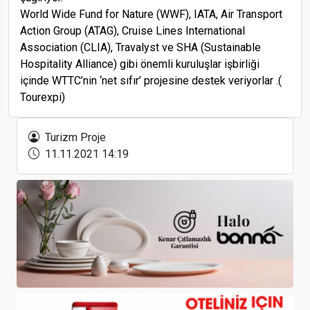
World Wide Fund for Nature (WWF), IATA, Air Transport
Action Group (ATAG), Cruise Lines International
Association (CLIA), Travalyst ve SHA (Sustainable
Hospitality Alliance) gibi önemli kuruluşlar işbirliği
içinde WTTC’nin ‘net sıfır’ projesine destek veriyorlar .(
Tourexpi)
Paskalya Tatil Döneminde Türkiye’ye İlgi
SunExpress, 680 Bin Yolcu Taşıdı
Turizm Proje
11.11.2021 14:19
CABA İnşaat Enerji Turizm’in, İstanbul, Fatih’e
planladığı otel için ÇED süreci başladı