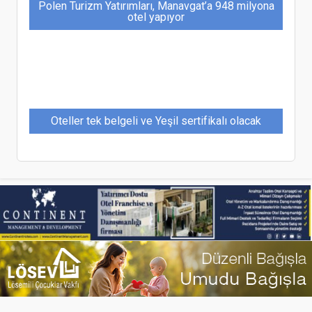
Polen Turizm Yatırımları, Manavgat’a 948 milyona
otel yapıyor
Oteller tek belgeli ve Yeşil sertifikalı olacak
Hilton, Embassy Suites markasını Torunlar GYO
ile Türkiye’ye getiriyor