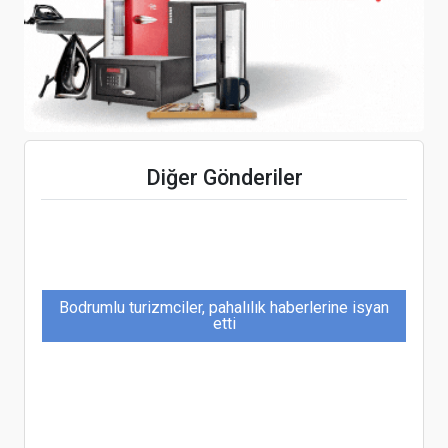
The Grand Tarabya Otele Yeni Genel Müdür
Bentour Reisen’den Yeni Bir Dönem
Diğer Gönderiler
Bodrumlu turizmciler, pahalılık haberlerine isyan
etti