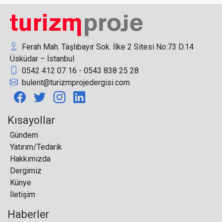
İtalya, AB ülkelerinden gelenlere seyahat
koşullarını güncelledi
Ferah Mah. Taşlıbayır Sok. İlke 2 Sitesi No:73 D.14
Üsküdar – İstanbul
0542 412 07 16 - 0543 838 25 28
MSA'nın Restoranı: Bir restorandan fazlası,
bulent@turizmprojedergisi.com
yaşayan bir eğitim modeli
Kısayollar
Gündem
Yatırım/Tedarik
Hakkımızda
The Grand Tarabya Otele Yeni Genel Müdür
Dergimiz
Künye
İletişim
Haberler