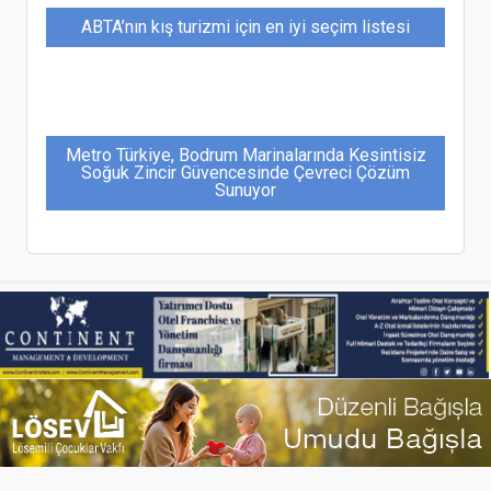
ABTA’nın kış turizmi için en iyi seçim listesi
Metro Türkiye, Bodrum Marinalarında Kesintisiz
Soğuk Zincir Güvencesinde Çevreci Çözüm
Sunuyor
TatilBudur Kurban Bayramı Tatil Taleplerini
Değerlendirdi