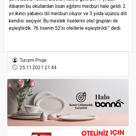
itibaren bu okullardan lisan eğitimi mecburi hale geldi. 2.
yıl ikinci yabancı dil mecburi oluyor ve 3 yılda üçüncü dili
kendisi seçiyor. Bu meslek liselerini otel grupları ile
eşleştirdik. 76 lisenin 52’si otellerle eşleştirildi.” dedi.
İtalya, AB ülkelerinden gelenlere seyahat
koşullarını güncelledi
Turizm Proje
25.11.2021 21:44
MSA'nın Restoranı: Bir restorandan fazlası,
yaşayan bir eğitim modeli