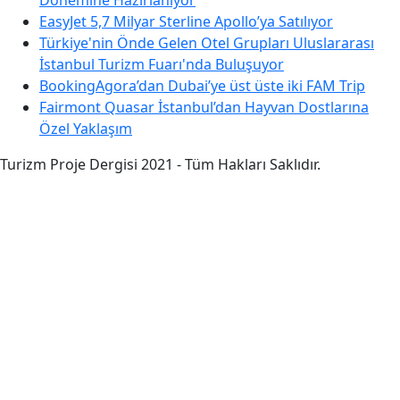
Dönemine Hazırlanıyor
EasyJet 5,7 Milyar Sterline Apollo’ya Satılıyor
Türkiye'nin Önde Gelen Otel Grupları Uluslararası
İstanbul Turizm Fuarı'nda Buluşuyor
BookingAgora’dan Dubai’ye üst üste iki FAM Trip
Fairmont Quasar İstanbul’dan Hayvan Dostlarına
Özel Yaklaşım
Turizm Proje Dergisi 2021 - Tüm Hakları Saklıdır.