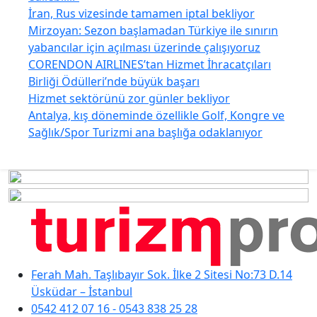
İran, Rus vizesinde tamamen iptal bekliyor
Mirzoyan: Sezon başlamadan Türkiye ile sınırın
yabancılar için açılması üzerinde çalışıyoruz
CORENDON AIRLINES’tan Hizmet İhracatçıları
Birliği Ödülleri’nde büyük başarı
Hizmet sektörünü zor günler bekliyor
Antalya, kış döneminde özellikle Golf, Kongre ve
Sağlık/Spor Turizmi ana başlığa odaklanıyor
Ferah Mah. Taşlıbayır Sok. İlke 2 Sitesi No:73 D.14
Üsküdar – İstanbul
0542 412 07 16 - 0543 838 25 28