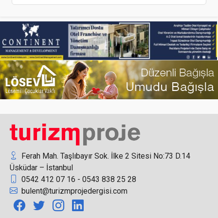
Sofralar Sergisi, Türkiye’nin 100. Yılı Temasıyla
Gerçekleşecek
Rusların kış tatili için en popüler ülkelerinde ikinci
sıradayız
Ferah Mah. Taşlıbayır Sok. İlke 2 Sitesi No:73 D.14
Üsküdar – İstanbul
0542 412 07 16 - 0543 838 25 28
Akfen GYO’nun portföy değeri 600 milyon Euro’ya
bulent@turizmprojedergisi.com
ulaştı