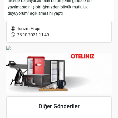
ülkede başlayacak olan bu projenin globale de
yayılmasıdır. İş birliğimizden büyük mutluluk
duyuyorum”
açıklamasını yaptı.
Akfen GYO’nun portföy değeri 600 milyon Euro’ya
ulaştı
Turizm Proje
25.10.2021 11:49
Otellerde maliyetler enflasyonun üzerinde arttı
Rus otellerinde 'her şey dahil' standartları geliyor
Diğer Gönderiler