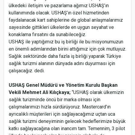
ülkedeki iletişim ve pazarlama ağımız USHAŞ’ın
kullanımında olacak. USHAŞ’ın özel hizmetinden
faydalanacak kart sahiplerine de global anlaşmalarımız
sayesinde gittikleri ülkelerde en uygun seyahat ve
konaklama fırsatını da sunabileceğiz.
USHAŞ ile yaptığımız bu iş birliği ile bu misyonumuzun
en önemli adımlarından birini attığımız için çok mutluyuz.
Sağlık sektöründe daha fazla iş birliği yaparak Türkiye
sağlık turizmi alanının dünyada adını duyurması için
çalışacağız. dedi.
USHAŞ Genel Müdürü ve Yönetim Kurulu Başkan
Vekili Mehmet Ali Kılıçkaya;
“USHAŞ olarak ülkemizin
sağlık turizminde öncü bir marka olması için
çalışmalarımızı hızla sürdürüyoruz. Mastercard’ın
ayrıcalıklı müşterileri için sağlayacağımız uçtan uca
Rusların kış tatili için en popüler ülkelerinde ikinci
sıradayız
sağlık turizmi deneyiminin gelecek hedeflerimize büyük
katkı sağlayacağına olan inancım tam. Temennim, 3 pilot