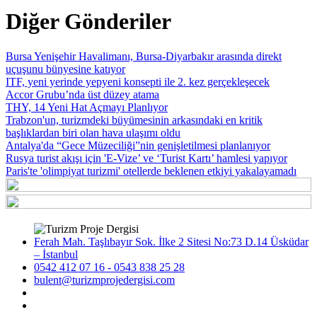
Diğer Gönderiler
Bursa Yenişehir Havalimanı, Bursa-Diyarbakır arasında direkt
uçuşunu bünyesine katıyor
ITF, yeni yerinde yepyeni konsepti ile 2. kez gerçekleşecek
Accor Grubu’nda üst düzey atama
THY, 14 Yeni Hat Açmayı Planlıyor
Trabzon'un, turizmdeki büyümesinin arkasındaki en kritik
başlıklardan biri olan hava ulaşımı oldu
Antalya'da “Gece Müzeciliği”nin genişletilmesi planlanıyor
Rusya turist akışı için 'E-Vize’ ve ‘Turist Kartı’ hamlesi yapıyor
Paris'te 'olimpiyat turizmi' otellerde beklenen etkiyi yakalayamadı
Ferah Mah. Taşlıbayır Sok. İlke 2 Sitesi No:73 D.14 Üsküdar
– İstanbul
0542 412 07 16 - 0543 838 25 28
bulent@turizmprojedergisi.com