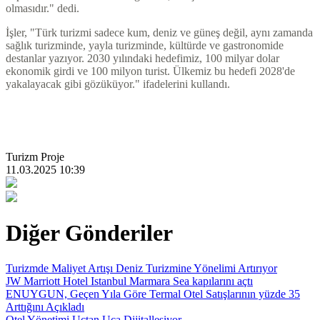
olmasıdır." dedi.
İşler, "Türk turizmi sadece kum, deniz ve güneş değil, aynı zamanda
sağlık turizminde, yayla turizminde, kültürde ve gastronomide
destanlar yazıyor. 2030 yılındaki hedefimiz, 100 milyar dolar
ekonomik girdi ve 100 milyon turist. Ülkemiz bu hedefi 2028'de
yakalayacak gibi gözüküyor." ifadelerini kullandı.
Turizm Proje
11.03.2025 10:39
Diğer Gönderiler
Turizmde Maliyet Artışı Deniz Turizmine Yönelimi Artırıyor
JW Marriott Hotel Istanbul Marmara Sea kapılarını açtı
ENUYGUN, Geçen Yıla Göre Termal Otel Satışlarının yüzde 35
Arttığını Açıkladı
Otel Yönetimi Uçtan Uca Dijitalleşiyor