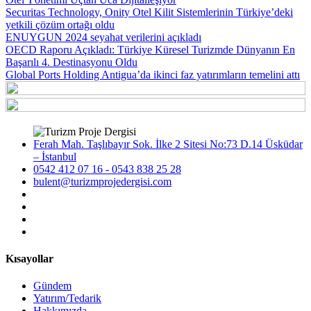
Securitas Technology, Onity Otel Kilit Sistemlerinin Türkiye’deki
yetkili çözüm ortağı oldu
ENUYGUN 2024 seyahat verilerini açıkladı
OECD Raporu Açıkladı: Türkiye Küresel Turizmde Dünyanın En
Başarılı 4. Destinasyonu Oldu
Global Ports Holding Antigua’da ikinci faz yatırımların temelini attı
Ferah Mah. Taşlıbayır Sok. İlke 2 Sitesi No:73 D.14 Üsküdar
– İstanbul
0542 412 07 16 - 0543 838 25 28
bulent@turizmprojedergisi.com
Kısayollar
Gündem
Yatırım/Tedarik
Hakkımızda