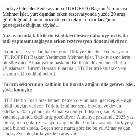
Türkiye Otelciler Federasyonu (TÜROFED) Başkan Yardımcısı
Mehmet İşler, yurt dışından erken rezervasyonda yüzde 20 artış
görüldüğünü, bunun turizmde yeni rekorların kırılacağının
göstergesi olduğunu söyledi.
Yaz aylarında tatilcilerin istedikleri tesiste daha uygun fiyata
tatil yapmasını sağlayan erken rezervasyon dönemi sürüyor.
ekonomist'te yer alan habere göre Türkiye Otelciler Federasyonu
(TÜROFED) Başkan Yardımcısı Mehmet İşler, Türk turizmcilerin
bir süre önce Almanya'nın başkenti Berlin'de düzenlenen Berlin
Uluslararası Turizm Borsası Fuarı'na (ITB Berlin) katılarak yeni
sezonu takip ettiğini belirtti.
Turizm sektörünün kalbinin bu fuarda attığını dile getiren İşler,
şöyle konuştu:
"ITB Berlin Fuarı bize hemen hemen o yılın nasıl geçeceğiyle ilgili
ciddi ipuçları veriyor. Türk turizmi her sene büyümeye devam
ederken, 2025 yılında da Almanya'dan yurt dışına çıkan Alman
vatandaşlarında ciddi artış gözüküyor. Almanya pazarında 2025 yaz
tatili için en çok rezervasyon yapılan ilk 10 ülke arasında Türkiye şu
anda birinci sırada. Geçen sene marta göre ise bu yıl Almanya'dan
Türkiye'ye çıkışlarda yüzde 6 artış var."