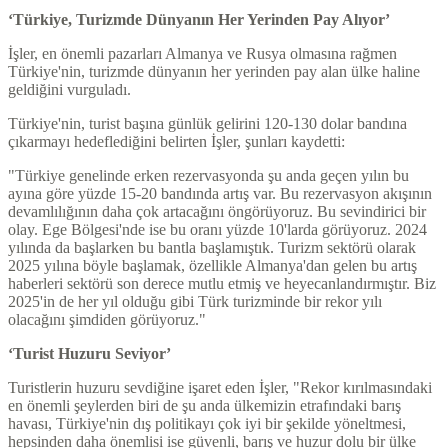
‘Türkiye, Turizmde Dünyanın Her Yerinden Pay Alıyor’
İşler, en önemli pazarları Almanya ve Rusya olmasına rağmen
Türkiye'nin, turizmde dünyanın her yerinden pay alan ülke haline
geldiğini vurguladı.
Türkiye'nin, turist başına günlük gelirini 120-130 dolar bandına
çıkarmayı hedeflediğini belirten İşler, şunları kaydetti:
"Türkiye genelinde erken rezervasyonda şu anda geçen yılın bu
ayına göre yüzde 15-20 bandında artış var. Bu rezervasyon akışının
devamlılığının daha çok artacağını öngörüyoruz. Bu sevindirici bir
olay. Ege Bölgesi'nde ise bu oranı yüzde 10'larda görüyoruz. 2024
yılında da başlarken bu bantla başlamıştık. Turizm sektörü olarak
2025 yılına böyle başlamak, özellikle Almanya'dan gelen bu artış
haberleri sektörü son derece mutlu etmiş ve heyecanlandırmıştır. Biz
2025'in de her yıl olduğu gibi Türk turizminde bir rekor yılı
olacağını şimdiden görüyoruz."
‘Turist Huzuru Seviyor’
Turistlerin huzuru sevdiğine işaret eden İşler, "Rekor kırılmasındaki
en önemli şeylerden biri de şu anda ülkemizin etrafındaki barış
havası, Türkiye'nin dış politikayı çok iyi bir şekilde yöneltmesi,
hepsinden daha önemlisi ise güvenli, barış ve huzur dolu bir ülke