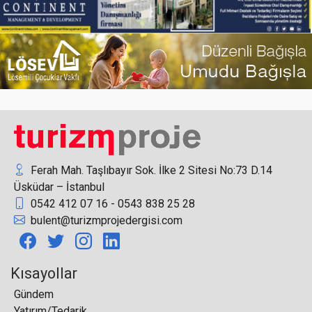
Rusların komşu ülkelere yeni yıl gezi talebi artış
gösterdi
109 ülke katılımı, yüzde 26’lık büyüme oranı ve
yüzlerce firmanın yarattığı güçlü ticari hacimle
EMITT sona erdi
Ferah Mah. Taşlıbayır Sok. İlke 2 Sitesi No:73 D.14
Üsküdar – İstanbul
0542 412 07 16 - 0543 838 25 28
Phil Kenyon Putting Stüdyosu, Gloria Golf Club’da
bulent@turizmprojedergisi.com
Hizmete Girdi
Kısayollar
Gündem
Yatırım/Tedarik