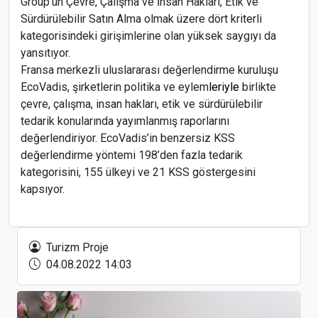
Group'un Çevre, Çalışma ve İnsan Hakları, Etik ve
Sürdürülebilir Satın Alma olmak üzere dört kriterli
kategorisindeki girişimlerine olan yüksek saygıyı da
yansıtıyor.
Fransa merkezli uluslararası değerlendirme kuruluşu
EcoVadis, şirketlerin politika ve eylem
leriyle
birlikte
çevre, çalışma, insan hakları, etik ve sürdürülebilir
tedarik konularında yayımlanmış raporlarını
değerlendiriyor. EcoVadis’in benzersiz KSS
değerlendirme yöntemi 198’den fazla tedarik
kategorisini, 155 ülkeyi ve 21 KSS göstergesini
kapsıyor.
109 ülke katılımı, yüzde 26’lık büyüme oranı ve
yüzlerce firmanın yarattığı güçlü ticari hacimle
EMITT sona erdi
Turizm Proje
04.08.2022 14:03