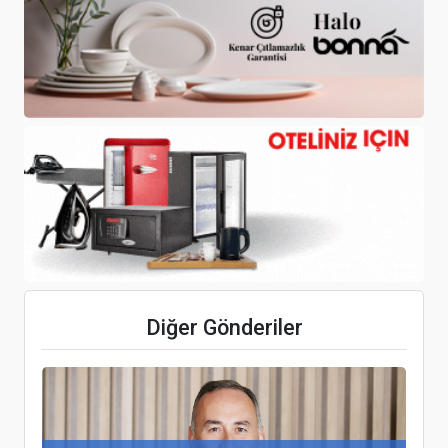
Phil Kenyon Putting Stüdyosu, Gloria Golf Club’da
Hizmete Girdi
TUGEV’İN 24. Genel Kurulu yapıldı, Oya Narin
yeniden seçildi
Barut Hotels İki Önemli Ödüle Layık Görüldü
Diğer Gönderiler