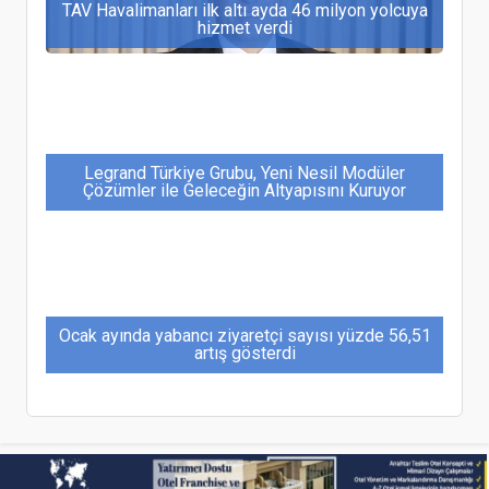
TAV Havalimanları ilk altı ayda 46 milyon yolcuya
hizmet verdi
Legrand Türkiye Grubu, Yeni Nesil Modüler
Çözümler ile Geleceğin Altyapısını Kuruyor
Ocak ayında yabancı ziyaretçi sayısı yüzde 56,51
artış gösterdi