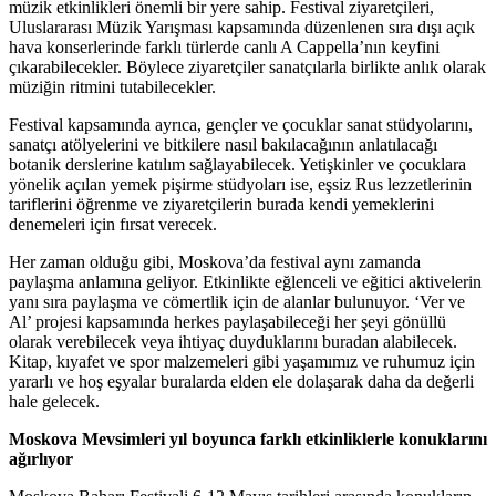
müzik etkinlikleri önemli bir yere sahip. Festival ziyaretçileri,
Uluslararası Müzik Yarışması kapsamında düzenlenen sıra dışı açık
hava konserlerinde farklı türlerde canlı A Cappella’nın keyfini
çıkarabilecekler. Böylece ziyaretçiler sanatçılarla birlikte anlık olarak
müziğin ritmini tutabilecekler.
Festival kapsamında ayrıca, gençler ve çocuklar sanat stüdyolarını,
sanatçı atölyelerini ve bitkilere nasıl bakılacağının anlatılacağı
botanik derslerine katılım sağlayabilecek. Yetişkinler ve çocuklara
yönelik açılan yemek pişirme stüdyoları ise, eşsiz Rus lezzetlerinin
tariflerini öğrenme ve ziyaretçilerin burada kendi yemeklerini
denemeleri için fırsat verecek.
Her zaman olduğu gibi, Moskova’da festival aynı zamanda
paylaşma anlamına geliyor. Etkinlikte eğlenceli ve eğitici aktivelerin
yanı sıra paylaşma ve cömertlik için de alanlar bulunuyor. ‘Ver ve
Al’ projesi kapsamında herkes paylaşabileceği her şeyi gönüllü
olarak verebilecek veya ihtiyaç duyduklarını buradan alabilecek.
Kitap, kıyafet ve spor malzemeleri gibi yaşamımız ve ruhumuz için
yararlı ve hoş eşyalar buralarda elden ele dolaşarak daha da değerli
hale gelecek.
Moskova Mevsimleri yıl boyunca farklı etkinliklerle konuklarını
ağırlıyor