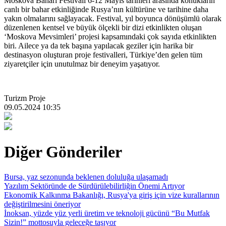
Moskova Baharı Festivali 6-12 Mayıs tarihleri arasında konukların
canlı bir bahar etkinliğinde Rusya’nın kültürüne ve tarihine daha
yakın olmalarını sağlayacak. Festival, yıl boyunca dönüşümlü olarak
düzenlenen kentsel ve büyük ölçekli bir dizi etkinlikten oluşan
‘Moskova Mevsimleri’ projesi kapsamındaki çok sayıda etkinlikten
biri. Ailece ya da tek başına yapılacak geziler için harika bir
destinasyon oluşturan proje festivalleri, Türkiye’den gelen tüm
ziyaretçiler için unutulmaz bir deneyim yaşatıyor.
Turizm Proje
09.05.2024 10:35
Diğer Gönderiler
Bursa, yaz sezonunda beklenen doluluğa ulaşamadı
Yazılım Sektöründe de Sürdürülebilirliğin Önemi Artıyor
Ekonomik Kalkınma Bakanlığı, Rusya'ya giriş için vize kurallarının
değiştirilmesini öneriyor
İnoksan, yüzde yüz yerli üretim ve teknoloji gücünü “Bu Mutfak
Sizin!” mottosuyla geleceğe taşıyor