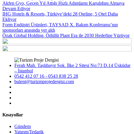
Akfen Gyo, Geçen Yıl Attığı Hızlı Adımların Karşılığını Almaya
Devam Ediyor
IHG Hotels & Resorts, Türkiye’deki 28 Oteline, 5 Otel Daha
Ekliyor
Form Endüstri Ürünleri, TAYSAD X. Bakım Konferansı’nın
sponsorları arasında yer aldı
Özak Global Holding, Ödüllü Plant Era ile 2030 Hedefine Yürüyor
Ferah Mah. Taşlıbayır Sok. İlke 2 Sitesi No:73 D.14 Üsküdar
– İstanbul
0542 412 07 16 - 0543 838 25 28
bulent@turizmprojedergisi.com
Kısayollar
Gündem
Yatırım/Tedarik