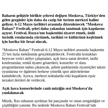
Baharın gelişiyle birlikte çehresi değişen Moskova, Türkiye'den
gelen gezginler için daha da cazip bir turizm merkezi haline
geliyor. 6-12 Mayıs tarihleri arasında düzenlenecek “Moskova
Baharı” Festivali, şehri daha yakından tanıtmak için kapılarını
açıyor. Festival, Rusya'nın başkentini ziyaret etmek, ünlü
turistik rotalarında yürümek, tarihini ve kültürünü keşfetmek
için harika bir fırsat olacak.
“Moskova Baharı” Festivali 6-12 Mayıs tarihleri arasında başkentin
25’ten fazla mekânında gerçekleştirilecek. Festivalin konukları
heyecan verici atölye çalışmaları, açık hava sanat dersleri, tarihi
konferanslar, renkli tiyatro gösterileri, konserler ve dans
programlarının tadını çıkaracak, şehrin parklarında ziyaretçiler takım
oyunlarına ve ilgilenen herkese yönelik spor aktivitelerine
katılabilecek. Ayrıca, merkezi noktalarda eski kuşakların eşsiz
nezaket dersleri de verilecek.
Açık hava konserlerinde canlı müziğin sesi Moskova’da
yankılanacak
Müzik, Rus ruhunun ayrılmaz bir parçasıdır ve onun zenginliğini ve
çeşitliliğini yansıtır. Bu nedenle Moskova Baharı Festivali’nde