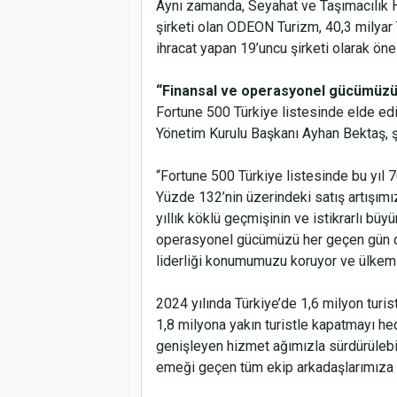
Aynı zamanda, Seyahat ve Taşımacılık H
şirketi olan ODEON Turizm, 40,3 milyar 
ihracat yapan 19’uncu şirketi olarak öne 
“Finansal ve operasyonel gücümüzü 
Fortune 500 Türkiye listesinde elde edi
Yönetim Kurulu Başkanı Ayhan Bektaş, ş
“Fortune 500 Türkiye listesinde bu yıl 
Yüzde 132’nin üzerindeki satış artışım
yıllık köklü geçmişinin ve istikrarlı büy
operasyonel gücümüzü her geçen gün dah
liderliği konumumuzu koruyor ve ülke
2024 yılında Türkiye’de 1,6 milyon turi
1,8 milyona yakın turistle kapatmayı he
genişleyen hizmet ağımızla sürdürülebil
emeği geçen tüm ekip arkadaşlarımıza v