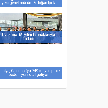
yeni genel müdürü Erdoğan İpek
Uzakrota 15. yılını iş ortaklarıyla
kutladı
ntalya, Gazipaşa’ya 749 milyon proje
bedelli yeni otel geliyor
Rusların Türkiye'de ödeme