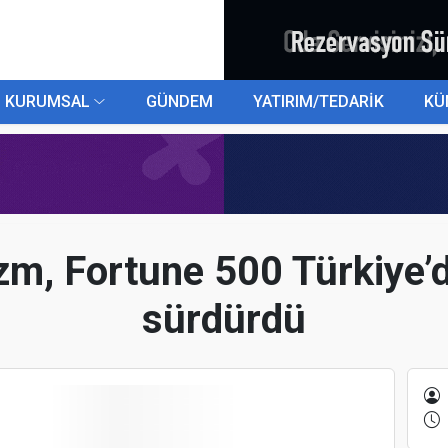
KURUMSAL
GÜNDEM
YATIRIM/TEDARİK
KÜ
, Fortune 500 Türkiye’d
sürdürdü
K