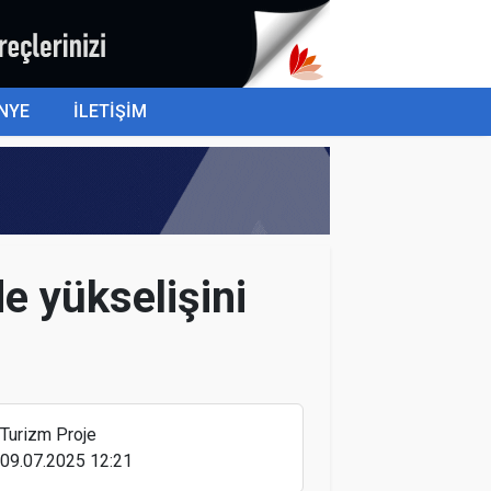
NYE
İLETİŞİM
e yükselişini
Corendon Tur Operatörü Alanya’ya
ışın da Operasyonlarını Sürdürecek
Turizm Proje
09.07.2025 12:21