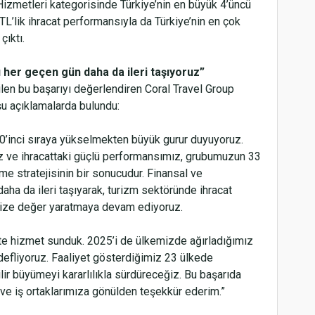
izmetleri kategorisinde Türkiye’nin en büyük 4’üncü
TL’lik ihracat performansıyla da Türkiye’nin en çok
çıktı.
her geçen gün daha da ileri taşıyoruz”
len bu başarıyı değerlendiren Coral Travel Group
u açıklamalarda bulundu:
K
70’inci sıraya yükselmekten büyük gurur duyuyoruz.
ız ve ihracattaki güçlü performansımız, grubumuzun 33
üme stratejisinin bir sonucudur. Finansal ve
a da ileri taşıyarak, turizm sektöründe ihracat
mize değer yaratmaya devam ediyoruz.
ste hizmet sunduk. 2025’i de ülkemizde ağırladığımız
defliyoruz. Faaliyet gösterdiğimiz 23 ülkede
ir büyümeyi kararlılıkla sürdüreceğiz. Bu başarıda
e iş ortaklarımıza gönülden teşekkür ederim.”
L