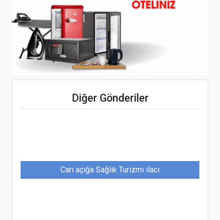
Four Seasons Hotels Istanbul Genel Müdürü
Reto Moser Oldu
ATOR: Türkiye’ye giden Rus ziyaretçi sayısı, 2021
yılı sonunda 4 milyon ile 4,5 milyonu bulacak
Diğer Gönderiler
Cari açığa Sağlık Turizmi ilacı