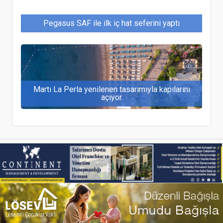
Pegasus SAF ile ilk iç hat seferini yaptı
Martı La Perla yenilenen tasarımıyla kapılarını
açıyor
Rus turistler için mayıs tatilinde Türkiye bir
numara oldu