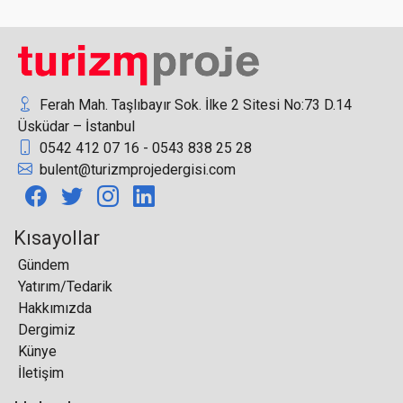
Trabzon'da 'turizm göçü' ile 1 milyar dolar gelir
elde edildi
Ferah Mah. Taşlıbayır Sok. İlke 2 Sitesi No:73 D.14
Üsküdar – İstanbul
0542 412 07 16 - 0543 838 25 28
Shangri-La’nın Türkiye’deki İkinci Oteli 2029
bulent@turizmprojedergisi.com
Yılında Bodrum’da Açılacak
Kısayollar
Gündem
Yatırım/Tedarik
Four Seasons Hotels Istanbul Genel Müdürü
Hakkımızda
Reto Moser Oldu
Dergimiz
Künye
İletişim