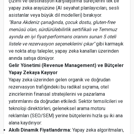
çizimi ve destinasyon karşılaştırma süreçlerini tek bir
yapay zeka arayüzüne (AI seyahat planlayıcıları, sesli
asistanlar veya büyük dil modelleri) bırakıyor.
"Bana Akdeniz çanağında, çocuk dostu, gluten-free
menüsü olan, sürdürülebilirlik sertifikalı ve Temmuz
ayında en iyi fiyat-performans oranını sunan 5 oteli
listele ve rezervasyon seçeneklerini çıkar"
gibi karmaşık
ve nokta atışı talepler, yapay zeka kanalları üzerinden
anında satışa dönüyor.
Gelir Yönetimi (Revenue Management) ve Bütçeler
Yapay Zekaya Kayıyor
Yapay zeka üzerinden gelen organik ve doğrudan
rezervasyon trafiğindeki bu radikal sıçrama, otel
zincirlerinin finansal stratejilerini ve pazarlama
yatırımlarını da doğrudan etkiledi. Sektör temsilcileri ve
teknoloji direktörleri, geleneksel arama motoru
reklamları (SEO/SEM) yerine bütçelerini hızla şu iki ana
alana kaydırıyor:
Akıllı Dinamik Fiyatlandırma:
Yapay zeka algoritmaları,