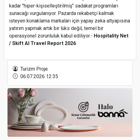
kadar "hiper-kişiselleştirilmiş" sadakat programları
sunacağı vurgulanıyor. Pazarda rekabetçi kalmak
isteyen konaklama markaları için yapay zeka altyapısına
yatırım yapmak artık bir lüks değil, temel bir
operasyonel zorunluluk kabul ediliyor.-
Hospitality Net
/ Skift AI Travel Report 2026
Trabzon'da 'turizm göçü' ile 1 milyar dolar gelir
elde edildi
Turizm Proje
06.07.2026 12:35
Shangri-La’nın Türkiye’deki İkinci Oteli 2029
Yılında Bodrum’da Açılacak