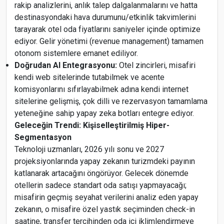
rakip analizlerini, anlık talep dalgalanmalarını ve hatta
destinasyondaki hava durumunu/etkinlik takvimlerini
tarayarak otel oda fiyatlarını saniyeler içinde optimize
ediyor. Gelir yönetimi (revenue management) tamamen
otonom sistemlere emanet ediliyor.
Doğrudan AI Entegrasyonu:
Otel zincirleri, misafiri
kendi web sitelerinde tutabilmek ve acente
komisyonlarını sıfırlayabilmek adına kendi internet
sitelerine gelişmiş, çok dilli ve rezervasyon tamamlama
yeteneğine sahip yapay zeka botları entegre ediyor.
Geleceğin Trendi: Kişiselleştirilmiş Hiper-
Segmentasyon
Teknoloji uzmanları, 2026 yılı sonu ve 2027
projeksiyonlarında yapay zekanın turizmdeki payının
katlanarak artacağını öngörüyor. Gelecek dönemde
otellerin sadece standart oda satışı yapmayacağı;
misafirin geçmiş seyahat verilerini analiz eden yapay
zekanın, o misafire özel yastık seçiminden check-in
saatine, transfer tercihinden oda içi iklimlendirmeye