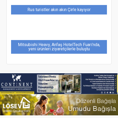
Rus turistler akın akın Çin'e kayıyor
Mitsubishi Heavy, Anfaş HotelTech Fuarı’nda,
yeni ürünleri ziyaretçilerle buluştu
Balıkesir-Ankara uçuşları yeniden başladı