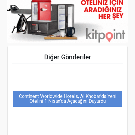
Alman, İtalyan ve Fransız turistlerin bu yaz tercihi
Yunanistan oldu
Pegasus, “Yılın Küresel Çevresel Sürdürülebilirlik
Havayolu Şirketi’ ödülünün Sahibi Oldu
Diğer Gönderiler
Continent Worldwide Hotels, Al Khobar’da Yeni
Otelini 1 Nisan’da Açacağını Duyurdu