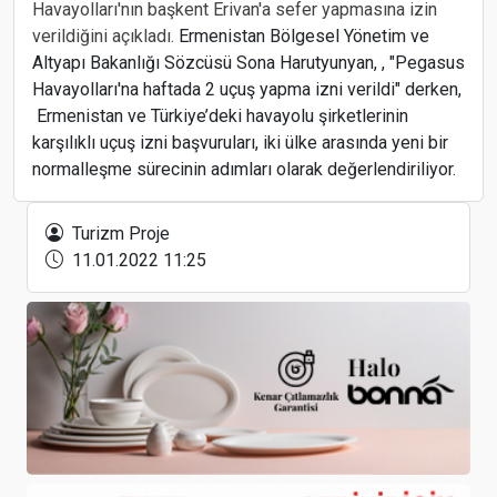
Havayolları'nın başkent Erivan'a sefer yapmasına izin
verildiğini açıkladı.
Ermenistan Bölgesel Yönetim ve
Altyapı Bakanlığı Sözcüsü Sona Harutyunyan, , "Pegasus
Havayolları'na haftada 2 uçuş yapma izni verildi" derken,
Ermenistan ve Türkiye’deki havayolu şirketlerinin
karşılıklı uçuş izni başvuruları, iki ülke arasında yeni bir
normalleşme sürecinin adımları olarak değerlendiriliyor.
"Trabzon'da devam eden “Dünya Ticaret Merkezi”
projemiz, Karadeniz'deki en büyük yatırım
projesidir"
Turizm Proje
11.01.2022 11:25
Gıda sektöründe, kalite, sürdürülebilirlik ve güven
ekseninde faaliyet gösteren firmalar, geniş ürün
gamlarını, HoReCa’ya güçlü lojistik altyapılarıyla
ve yenilikçi çözümleriyle sunuyorlar