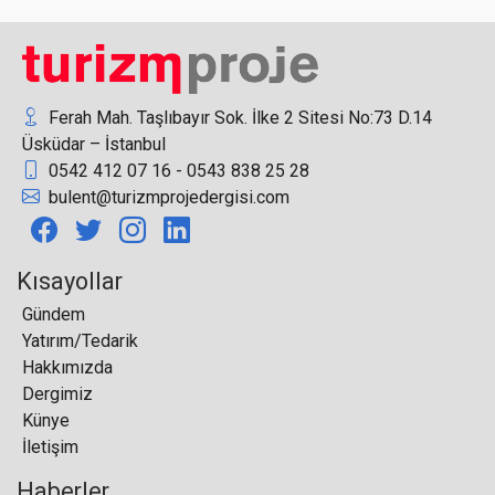
"Trabzon'da devam eden “Dünya Ticaret Merkezi”
projemiz, Karadeniz'deki en büyük yatırım
projesidir"
Ferah Mah. Taşlıbayır Sok. İlke 2 Sitesi No:73 D.14
Üsküdar – İstanbul
Gıda sektöründe, kalite, sürdürülebilirlik ve güven
ekseninde faaliyet gösteren firmalar, geniş ürün
0542 412 07 16 - 0543 838 25 28
gamlarını, HoReCa’ya güçlü lojistik altyapılarıyla
bulent@turizmprojedergisi.com
ve yenilikçi çözümleriyle sunuyorlar
Kısayollar
Gündem
Yatırım/Tedarik
Alman, İtalyan ve Fransız turistlerin bu yaz tercihi
Hakkımızda
Yunanistan oldu
Dergimiz
Künye
İletişim
Haberler