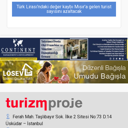
Türk Lirası’ndaki değer kaybı Mısır’a gelen turist
sayısını azaltacak
GTD A.Ş ve Continent Worldwide Hotels Stratejik
Birliktelik Sözleşmesi İmzaladı
Devlet Duması, 31 Aralık’ın tatil ilan etti, Rusya
vatandaşlarının yılbaşı tatili 12 gün sürecek
Ferah Mah. Taşlıbayır Sok. İlke 2 Sitesi No:73 D.14
Üsküdar – İstanbul