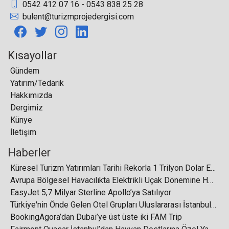
0542 412 07 16 - 0543 838 25 28
Dünyanın Tek Turizm Karikatürleri Yarışması’nda
bulent@turizmprojedergisi.com
Ödüller Verildi
Kısayollar
Gündem
Yatırım/Tedarik
The Ritz-Carlton, Istanbul Yönetim Kurulu Yeni
Hakkımızda
Atamalarla Güçlendi
Dergimiz
Künye
İletişim
Haberler
Küresel Turizm Yatırımları Tarihi Rekorla 1 Trilyon Dolar Eşiğini Aştı
Rus kartlarıyla yeniden THY bileti alınabiliyor
Avrupa Bölgesel Havacılıkta Elektrikli Uçak Dönemine Hazırlanıyor
EasyJet 5,7 Milyar Sterline Apollo’ya Satılıyor
Türkiye'nin Önde Gelen Otel Grupları Uluslararası İstanbul Turizm Fuarı'nda Buluşuyor
BookingAgora’dan Dubai’ye üst üste iki FAM Trip