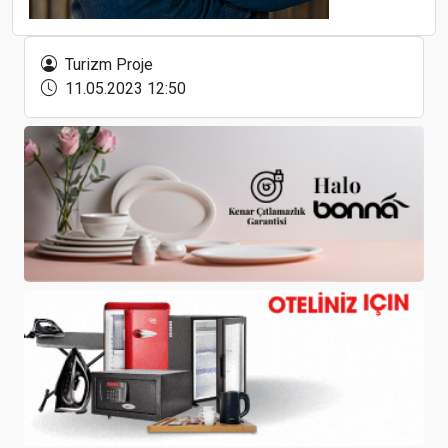
Devlet Duması, 31 Aralık’ın tatil ilan etti, Rusya
vatandaşlarının yılbaşı tatili 12 gün sürecek
Turizm Proje
11.05.2023 12:50
Dünyanın Tek Turizm Karikatürleri Yarışması’nda
Ödüller Verildi
The Ritz-Carlton, Istanbul Yönetim Kurulu Yeni
Atamalarla Güçlendi