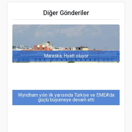
Rus kartlarıyla yeniden THY bileti alınabiliyor
Diğer Gönderiler
Maraska, Hyatt oluyor
Wyndham yılın ilk yarısında Türkiye ve EMEA’da
güçlü büyümeye devam etti