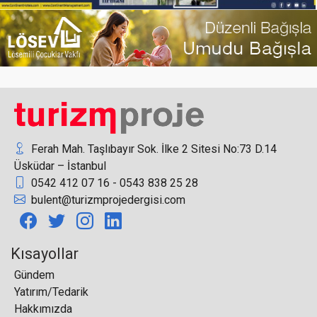
İzmir Marriott’ta Görkemli “Yaza Merhaba” Daveti
Ferah Mah. Taşlıbayır Sok. İlke 2 Sitesi No:73 D.14
Üsküdar – İstanbul
0542 412 07 16 - 0543 838 25 28
LÖSEV’in ‘İyilikler Çarşısı’ Projesi İstanbul’da
bulent@turizmprojedergisi.com
Başladı
Kısayollar
Gündem
Yatırım/Tedarik
TÜROB Başkanı Müberra Eresin, Norveç’in
Hakkımızda
İstanbul Fahri Konsolosu olarak atandı