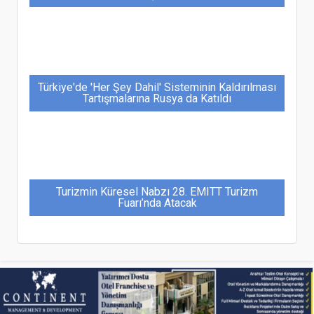
Türkiye'de 'Her Şey Dahil' Sisteminin Kaldırılması
Tartışmalarına Rusya da Katıldı
Turizmin Küresel Nabzı 28. EMITT Turizm
Fuarı’nda Atacak
“Sağlık turizmi dijital pazarlama ile ivme
kazanıyor”