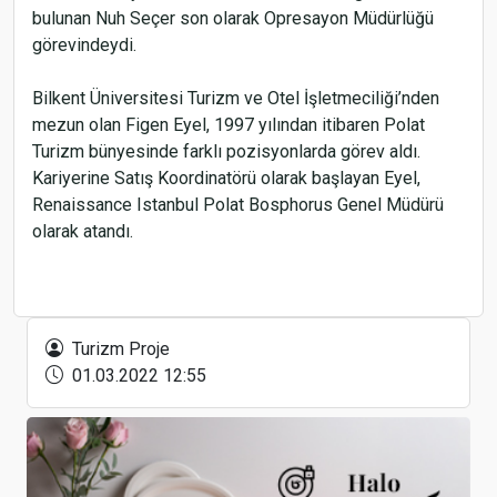
bulunan Nuh Seçer son olarak Opresayon Müdürlüğü
görevindeydi.
Bilkent Üniversitesi Turizm ve Otel İşletmeciliği’nden
mezun olan Figen Eyel, 1997 yılından itibaren Polat
Turizm bünyesinde farklı pozisyonlarda görev aldı.
Kariyerine Satış Koordinatörü olarak başlayan Eyel,
Renaissance Istanbul Polat Bosphorus Genel Müdürü
olarak atandı.
İzmir Marriott’ta Görkemli “Yaza Merhaba” Daveti
Turizm Proje
01.03.2022 12:55
LÖSEV’in ‘İyilikler Çarşısı’ Projesi İstanbul’da
Başladı