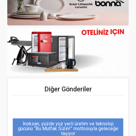
TÜROB Başkanı Müberra Eresin, Norveç’in
İstanbul Fahri Konsolosu olarak atandı
Resmi Gazete'de yayımlanan Konaklama Vergisi,
1 Ocak 2023'te yürürlüğe girecek
Diğer Gönderiler
İnoksan, yüzde yüz yerli üretim ve teknoloji
gücünü “Bu Mutfak Sizin!” mottosuyla geleceğe
taşıyor